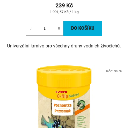
239 Kč
Měrná
1 991,67 Kč / 1 kg
cena:
DO KOŠÍKU
Univerzální krmivo pro všechny druhy vodních živočichů.
Kód:
9576