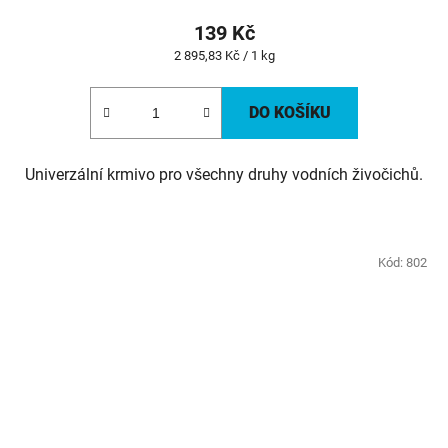
139 Kč
Měrná
2 895,83 Kč / 1 kg
cena:
DO KOŠÍKU
Univerzální krmivo pro všechny druhy vodních živočichů.
Kód:
802