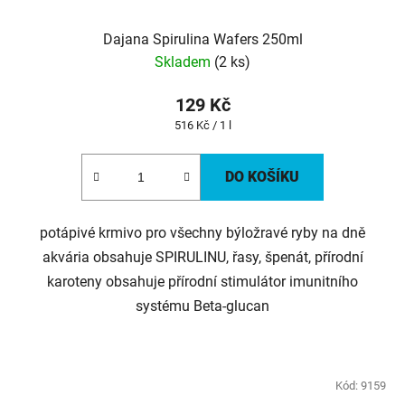
Dajana Spirulina Wafers 250ml
Skladem
(2 ks)
129 Kč
Měrná
516 Kč / 1 l
cena:
DO KOŠÍKU
potápivé krmivo pro všechny býložravé ryby na dně
akvária obsahuje SPIRULINU, řasy, špenát, přírodní
karoteny obsahuje přírodní stimulátor imunitního
systému Beta-glucan
Kód:
9159