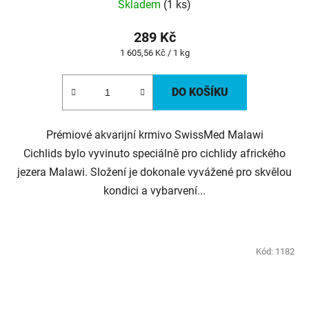
Skladem
(1 ks)
289 Kč
Měrná
1 605,56 Kč / 1 kg
cena:
DO KOŠÍKU
Prémiové akvarijní krmivo SwissMed Malawi
Cichlids bylo vyvinuto speciálně pro cichlidy afrického
jezera Malawi. Složení je dokonale vyvážené pro skvělou
kondici a vybarvení...
Kód:
1182