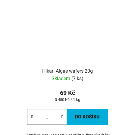
Hikari Algae wafers 20g
Skladem
(7 ks)
69 Kč
Měrná
3 450 Kč / 1 kg
cena:
DO KOŠÍKU