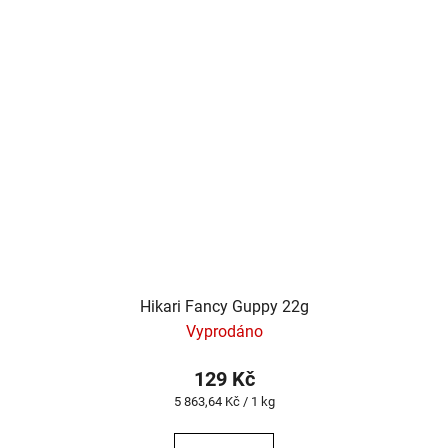
Hikari Fancy Guppy 22g
Vyprodáno
129 Kč
Měrná
5 863,64 Kč / 1 kg
cena: