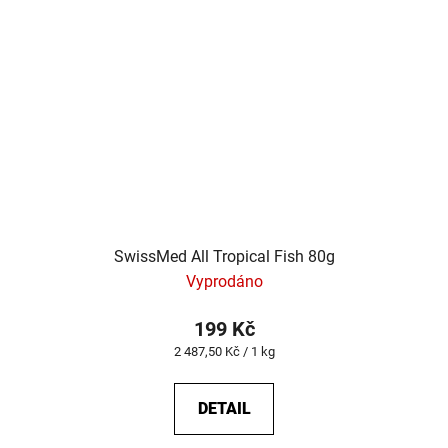
SwissMed All Tropical Fish 80g
Vyprodáno
199 Kč
Měrná
2 487,50 Kč / 1 kg
cena:
DETAIL