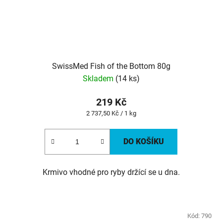
SwissMed Fish of the Bottom 80g
Skladem
(14 ks)
219 Kč
Měrná
2 737,50 Kč / 1 kg
cena:
DO KOŠÍKU
Krmivo vhodné pro ryby držící se u dna.
Kód:
790