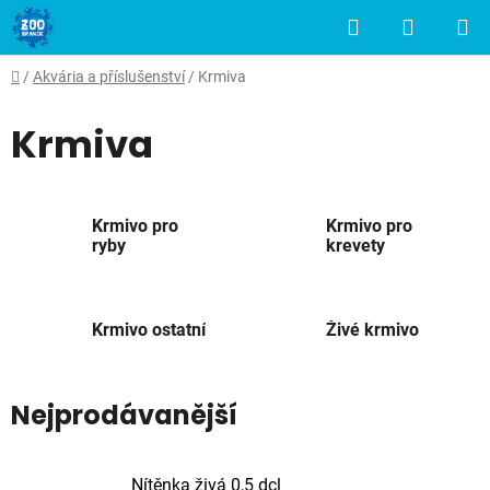
Přejít
Hledat
NÁKUP
na
obsah
KOŠÍK
Domů
/
Akvária a příslušenství
/
Krmiva
Krmiva
Krmivo pro
Krmivo pro
ryby
krevety
Krmivo ostatní
Živé krmivo
Nejprodávanější
Nítěnka živá 0,5 dcl