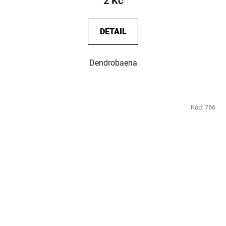
2 Kč
DETAIL
Dendrobaena
Kód:
766