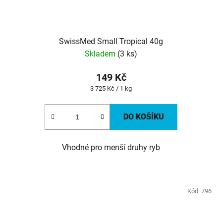
SwissMed Small Tropical 40g
Skladem
(3 ks)
149 Kč
Měrná
3 725 Kč / 1 kg
cena:
DO KOŠÍKU
Vhodné pro menší druhy ryb
Kód:
796