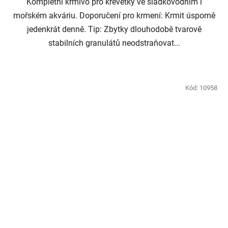
Kompletní krmivo pro krevetky ve sladkovodním i
mořském akváriu. Doporučení pro krmení: Krmit úsporně
jedenkrát denně. Tip: Zbytky dlouhodobě tvarově
stabilních granulátů neodstraňovat...
Kód:
10958