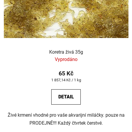
Koretra živá 35g
Vyprodáno
65 Kč
Měrná
1 857,14 Kč / 1 kg
cena:
DETAIL
Živé krmení vhodné pro vaše akvarijní miláčky. pouze na
PRODEJNĚ!!! Každý čtvrtek čerstvé.