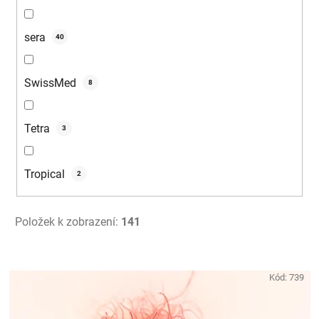
sera
40
SwissMed
8
Tetra
3
Tropical
2
Položek k zobrazení:
141
V
ý
Kód:
739
p
i