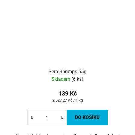
Sera Shrimps 55g
Skladem
(6 ks)
139 Kč
Měrná
2 527,27 Kč / 1 kg
cena:
DO KOŠÍKU