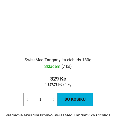
SwissMed Tanganyika cichlids 180g
Skladem
(7 ks)
329 Kč
Měrná
1 827,78 Kč / 1 kg
cena:
DO KOŠÍKU
Prémiové akvarijní krmivo SwissMed Tanganyika Cichlids