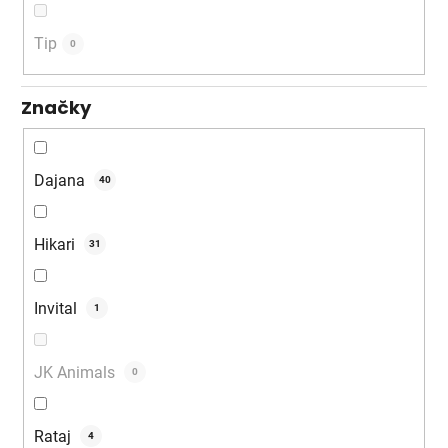
Tip
0
Značky
Dajana
40
Hikari
31
Invital
1
JK Animals
0
Rataj
4