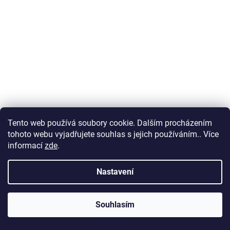
Tento web používá soubory cookie. Dalším procházením
tohoto webu vyjadřujete souhlas s jejich používáním.. Více
informací
zde
.
Dajana Mini tropical pellets 55g
Vyprodáno
Nastavení
89 Kč
Souhlasím
Měrná
1 618,18 Kč / 1 kg
cena: