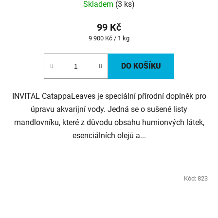
Skladem
(3 ks)
99 Kč
Měrná
9 900 Kč / 1 kg
cena:
DO KOŠÍKU
INVITAL CatappaLeaves je speciální přírodní doplněk pro
úpravu akvarijní vody. Jedná se o sušené listy
mandlovníku, které z důvodu obsahu humionvých látek,
esenciálních olejů a...
Kód:
823