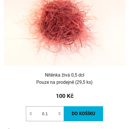
s
p
r
o
d
u
k
t
ů
Nítěnka živá 0,5 dcl
Pouze na prodejně
(29,5 ks)
100 Kč
DO KOŠÍKU