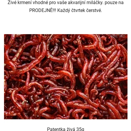
Živé krmení vhodné pro vaše akvarijní miláčky. pouze na
PRODEJNĚ!!! Každý čtvrtek čerstvé.
Kód:
742
Patentka živá 35g