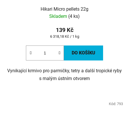
Hikari Micro pellets 22g
Skladem
(4 ks)
139 Kč
Měrná
6 318,18 Kč / 1 kg
cena:
DO KOŠÍKU
Vynikající krmivo pro parmičky, tetry a další tropické ryby
s malým ústním otvorem
Kód:
793