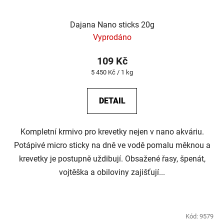
Dajana Nano sticks 20g
Vyprodáno
109 Kč
Měrná
5 450 Kč / 1 kg
cena:
DETAIL
Kompletní krmivo pro krevetky nejen v nano akváriu.
Potápivé micro sticky na dně ve vodě pomalu měknou a
krevetky je postupně uždibují. Obsažené řasy, špenát,
vojtěška a obiloviny zajišťují...
Kód:
9579