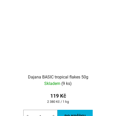
Dajana BASIC tropical flakes 50g
Skladem
(9 ks)
119 Kč
Měrná
2 380 Kč / 1 kg
cena: