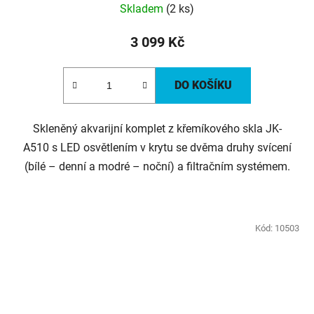
Skladem
(2 ks)
3 099 Kč
DO KOŠÍKU
Skleněný akvarijní komplet z křemíkového skla JK-
A510 s LED osvětlením v krytu se dvěma druhy svícení
(bílé – denní a modré – noční) a filtračním systémem.
Kód:
10503