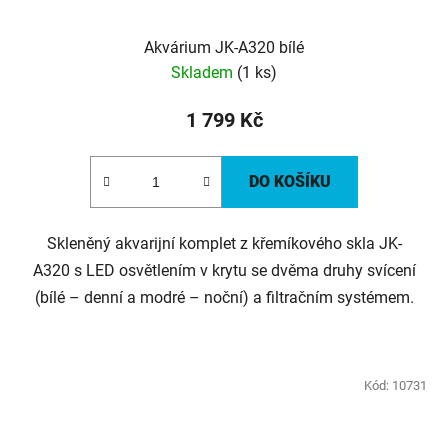
Akvárium JK-A320 bílé
Skladem
(1 ks)
1 799 Kč
DO KOŠÍKU
Skleněný akvarijní komplet z křemíkového skla JK-
A320 s LED osvětlením v krytu se dvěma druhy svícení
(bílé – denní a modré – noční) a filtračním systémem.
Kód:
10731