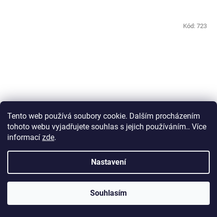
Kód:
723
Tento web používá soubory cookie. Dalším procházením
tohoto webu vyjadřujete souhlas s jejich používáním.. Více
informací
zde
.
Nastavení
AquaEl Leddy 75 bílá
Skladem
(1 ks)
Souhlasím
3 199 Kč