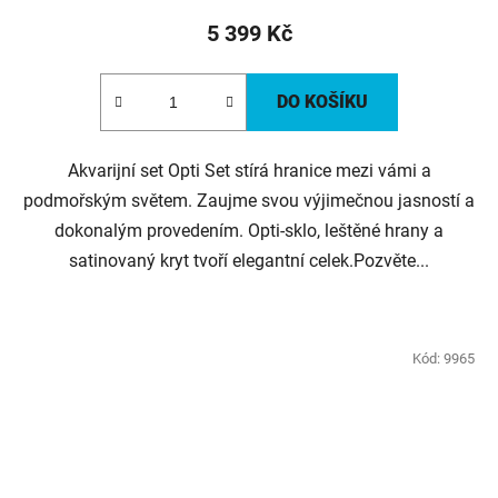
5 399 Kč
DO KOŠÍKU
Akvarijní set Opti Set stírá hranice mezi vámi a
podmořským světem. Zaujme svou výjimečnou jasností a
dokonalým provedením. Opti-sklo, leštěné hrany a
satinovaný kryt tvoří elegantní celek.Pozvěte...
Kód:
9965