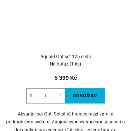
AquaEl Optiset 125 šedá
Na dotaz
(1 ks)
5 399 Kč
DO KOŠÍKU
Akvarijní set Opti Set stírá hranice mezi vámi a
podmořským světem. Zaujme svou výjimečnou jasností a
dokonalým provedením. Opti-sklo, leštěné hrany a