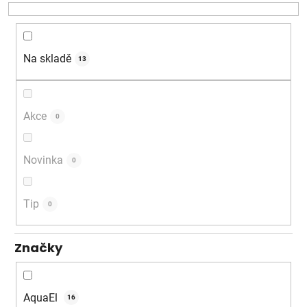
o
d
u
k
Na skladě
13
t
ů
Akce
0
Novinka
0
Tip
0
Značky
AquaEl
16