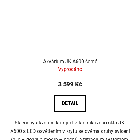
Akvárium JK-A600 černé
Vyprodáno
3 599 Kč
DETAIL
Skleněný akvarijní komplet z křemíkového skla JK-
A600 s LED osvětlením v krytu se dvěma druhy svícení
(bílé – denní a modré – noční) a filtračním systémem.