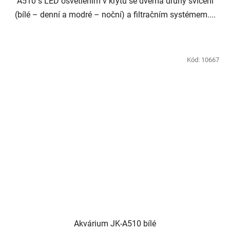
A510 s LED osvětlením v krytu se dvěma druhy svícení
(bílé – denní a modré – noční) a filtračním systémem....
Kód:
10667
Akvárium JK-A510 bílé