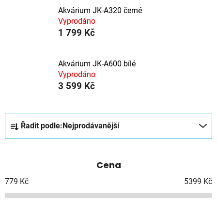
Akvárium JK-A320 černé
Vyprodáno
1 799 Kč
Akvárium JK-A600 bílé
Vyprodáno
3 599 Kč
Ř
Řadit podle:
Nejprodávanější
a
z
e
Cena
n
í
779
Kč
5399
Kč
p
r