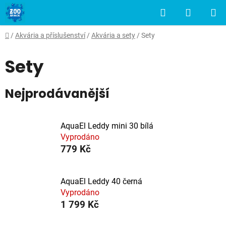
Přejít
Hledat
NÁKUP
na
obsah
KOŠÍK
Domů
/
Akvária a příslušenství
/
Akvária a sety
/
Sety
Sety
Nejprodávanější
AquaEl Leddy mini 30 bílá
Vyprodáno
779 Kč
AquaEl Leddy 40 černá
Vyprodáno
1 799 Kč