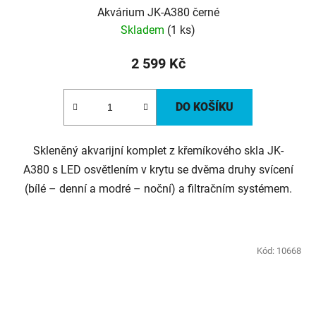
Akvárium JK-A380 černé
Skladem
(1 ks)
2 599 Kč
DO KOŠÍKU
Skleněný akvarijní komplet z křemíkového skla JK-
A380 s LED osvětlením v krytu se dvěma druhy svícení
(bílé – denní a modré – noční) a filtračním systémem.
Kód:
10668