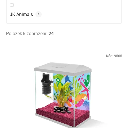
JK Animals
8
Položek k zobrazení:
24
V
ý
Kód:
9565
p
i
s
p
r
o
d
u
k