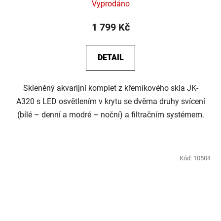
Vyprodáno
1 799 Kč
DETAIL
Skleněný akvarijní komplet z křemíkového skla JK-
A320 s LED osvětlením v krytu se dvěma druhy svícení
(bílé – denní a modré – noční) a filtračním systémem.
Kód:
10504