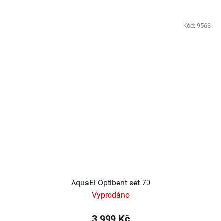
Kód:
9563
AquaEl Optibent set 70
Vyprodáno
3 999 Kč