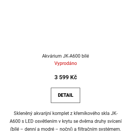
Akvárium JK-A600 bílé
Vyprodáno
3 599 Kč
DETAIL
Skleněný akvarijní komplet z křemíkového skla JK-
A600 s LED osvětlením v krytu se dvěma druhy svícení
(bílé – denní a modré – noční) a filtračním systémem.