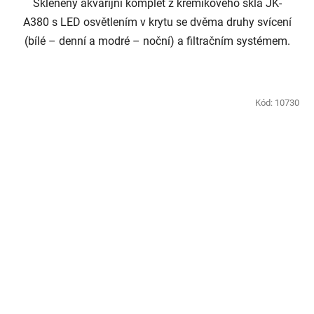
Skleněný akvarijní komplet z křemíkového skla JK-
A380 s LED osvětlením v krytu se dvěma druhy svícení
(bílé – denní a modré – noční) a filtračním systémem.
Kód:
10730