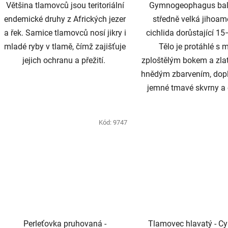
Většina tlamovců jsou teritoriální
Gymnogeophagus balz
endemické druhy z Afrických jezer
středně velká jihoam
a řek. Samice tlamovců nosí jikry i
cichlida dorůstající 1
mladé ryby v tlamě, čímž zajišťuje
Tělo je protáhlé s 
jejich ochranu a přežití.
zploštělým bokem a zl
hnědým zbarvením, dop
jemné tmavé skvrny a 
Kód:
9747
Perleťovka pruhovaná -
Tlamovec hlavatý - Cy