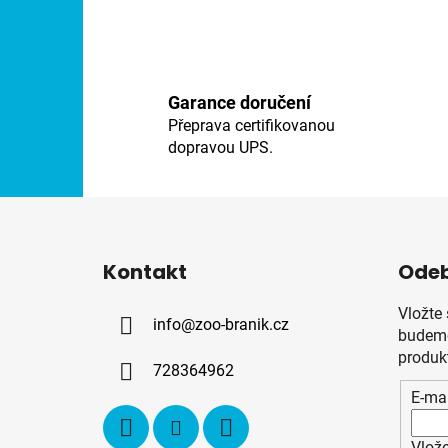
Garance doručení
Přeprava certifikovanou
dopravou UPS.
Z
á
Kontakt
Odeb
p
a
Vložte
info
@
zoo-branik.cz
t
budeme
í
produk
728364962
E-mai
Vlože