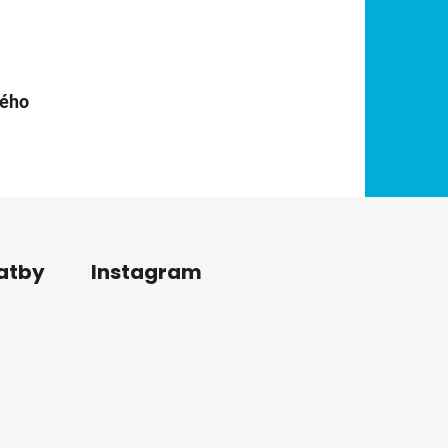
hého
latby
Instagram