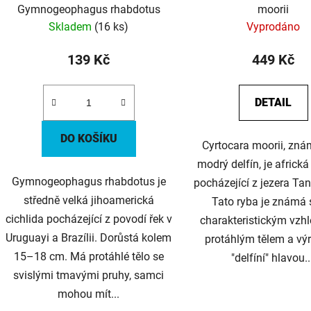
Gymnogeophagus rhabdotus
moorii
Skladem
(16 ks)
Vyprodáno
139 Kč
449 Kč
DETAIL
DO KOŠÍKU
Cyrtocara moorii, zná
modrý delfín, je africká
Gymnogeophagus rhabdotus je
pocházející z jezera Ta
středně velká jihoamerická
Tato ryba je známá
cichlida pocházející z povodí řek v
charakteristickým vzh
Uruguayi a Brazílii. Dorůstá kolem
protáhlým tělem a vý
15–18 cm. Má protáhlé tělo se
"delfíní" hlavou..
svislými tmavými pruhy, samci
mohou mít...