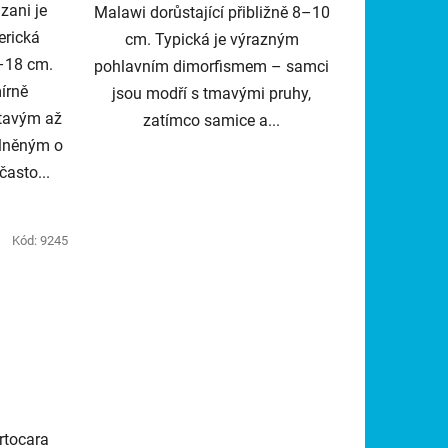
ani je
Malawi dorůstající přibližně 8–10
erická
cm. Typická je výrazným
5–18 cm.
pohlavním dimorfismem – samci
mírně
jsou modří s tmavými pruhy,
atavým až
zatímco samice a...
lněným o
často...
Kód:
9245
rtocara