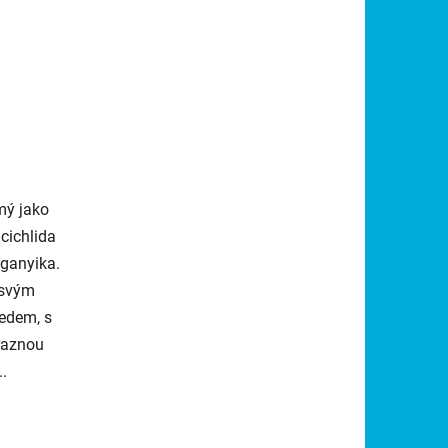
mý jako
 cichlida
nganyika.
 svým
ledem, s
raznou
..