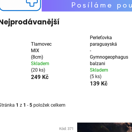
Nejprodávanější
Perleťovka
Tlamovec
paraguayská
MIX
-
(8cm)
Gymnogeophagus
Skladem
balzani
(20 ks)
Skladem
249 Kč
(5 ks)
139 Kč
Stránka
1
z
1
-
5
položek celkem
V
ý
Kód:
371