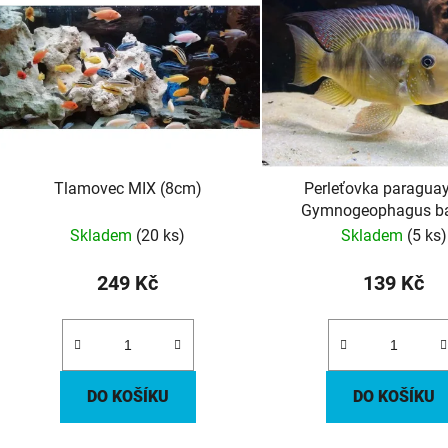
p
i
s
p
r
o
d
Tlamovec MIX (8cm)
Perleťovka paraguay
u
Gymnogeophagus ba
k
Skladem
(20 ks)
Skladem
(5 ks)
t
ů
249 Kč
139 Kč
DO KOŠÍKU
DO KOŠÍKU