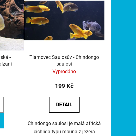
í
p
r
o
d
u
k
ská -
Tlamovec Saulosův - Chindongo
t
lzani
saulosi
ů
Vyprodáno
199 Kč
DETAIL
Chindongo saulosi je malá africká
cichlida typu mbuna z jezera