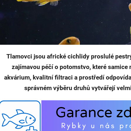
Tlamovci jsou africké cichlidy proslulé pest
zajímavou péčí o potomstvo, které samice n
akvárium, kvalitní filtraci a prostředí odpovíd
správném výběru druhů vytvářejí velmi 