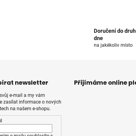
O
v
l
Doručení do dru
á
dne
d
na jakékoliv místo
a
c
í
p
r
v
írat newsletter
Přijímáme online p
k
y
 svůj e-mail a my vám
v
 zasílat informace o nových
ý
tech na našem e-shopu.
p
i
l
s
u
ním e-mailu souhlasíte s