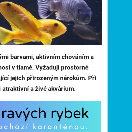
rými barvami, aktivním chováním a
osí v tlamě. Vyžadují prostorné
ající jejich přirozeným nárokům. Při
atraktivní a živé akvárium.