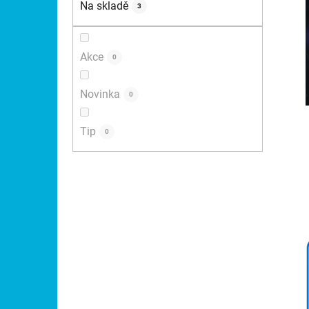
Na skladě
3
p
a
n
Akce
0
e
l
Novinka
0
Tip
0