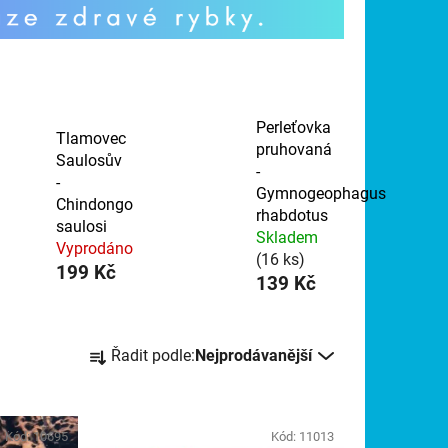
Perleťovka
Tlamovec
pruhovaná
Saulosův
-
-
Gymnogeophagus
Chindongo
rhabdotus
saulosi
Skladem
Vyprodáno
(16 ks)
199 Kč
139 Kč
Ř
Řadit podle:
Nejprodávanější
a
z
e
n
Kód:
10695
Kód:
11013