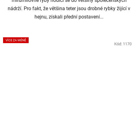
mírumilovné ryby hodící se do většiny společenských
nádrží. Pro fakt, že většina teter jsou drobné rybky žijící v
hejnu, získali přední postavení...
VÍCE ZA MÉNĚ
Kód:
1170