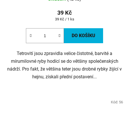
39 Kč
Měrná
39 Kč / 1 ks
cena:
DO KOŠÍKU
Tetrovití jsou zpravidla velice čistotné, barvité a
mírumilovné ryby hodící se do většiny společenských
nádrží. Pro fakt, že většina teter jsou drobné rybky žijící v
hejnu, získali přední postavení...
Kód:
56