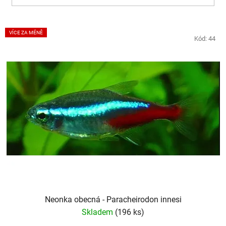
V
VÍCE ZA MÉNĚ
ý
Kód:
44
p
i
s
p
r
o
d
u
k
t
ů
Neonka obecná - Paracheirodon innesi
Skladem
(196 ks)