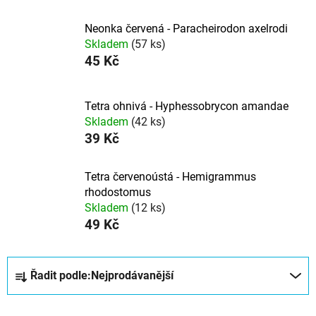
Neonka červená - Paracheirodon axelrodi
Skladem
(57 ks)
45 Kč
Tetra ohnivá - Hyphessobrycon amandae
Skladem
(42 ks)
39 Kč
Tetra červenoústá - Hemigrammus
rhodostomus
Skladem
(12 ks)
49 Kč
Ř
Řadit podle:
Nejprodávanější
a
z