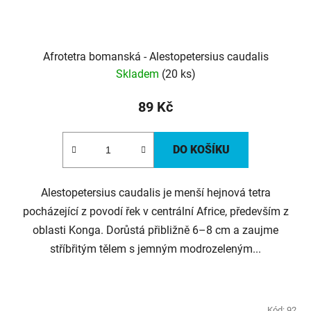
Afrotetra bomanská - Alestopetersius caudalis
Skladem
(20 ks)
89 Kč
DO KOŠÍKU
Alestopetersius caudalis je menší hejnová tetra
pocházející z povodí řek v centrální Africe, především z
oblasti Konga. Dorůstá přibližně 6–8 cm a zaujme
stříbřitým tělem s jemným modrozeleným...
Kód:
92