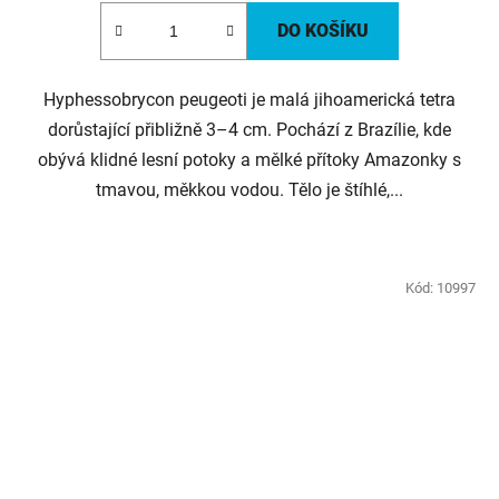
DO KOŠÍKU
Hyphessobrycon peugeoti je malá jihoamerická tetra
dorůstající přibližně 3–4 cm. Pochází z Brazílie, kde
obývá klidné lesní potoky a mělké přítoky Amazonky s
tmavou, měkkou vodou. Tělo je štíhlé,...
Kód:
10997