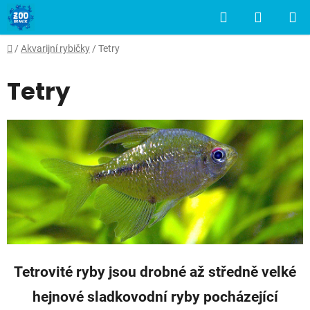
Přejít
Hledat
NÁKUP
na
obsah
KOŠÍK
Domů
/
Akvarijní rybičky
/
Tetry
Tetry
Tetrovité ryby jsou drobné až středně velké
hejnové sladkovodní ryby pocházející