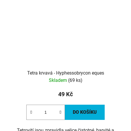
Tetra krvavá - Hyphessobrycon eques
Skladem
(69 ks)
49 Kč
DO KOŠÍKU
Tetrovití jsou zpravidla velice čistotné, barvité a