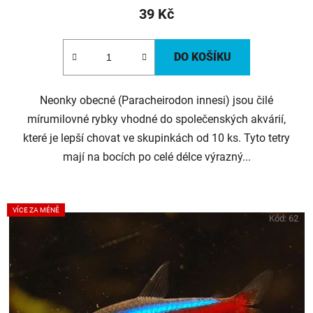
39 Kč
DO KOŠÍKU
Neonky obecné (Paracheirodon innesi) jsou čilé
mírumilovné rybky vhodné do společenských akvárií,
které je lepší chovat ve skupinkách od 10 ks. Tyto tetry
mají na bocích po celé délce výrazný...
VÍCE ZA MÉNĚ
Kód:
62