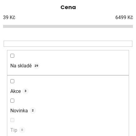
e
Cena
n
í
39
Kč
6499
Kč
p
r
o
d
u
k
Na skladě
29
t
ů
Akce
3
Novinka
2
Tip
0