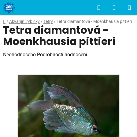
Přejít
Hledat
NÁKUP
na
obsah
KOŠÍK
Domů
/
Akvarijní rybičky
/
Tetry
/
Tetra diamantová - Moenkhausia pittieri
Tetra diamantová -
Moenkhausia pittieri
Průměrné
Neohodnoceno
Podrobnosti hodnocení
hodnocení
produktu
je
0,0
z
5
hvězdiček.