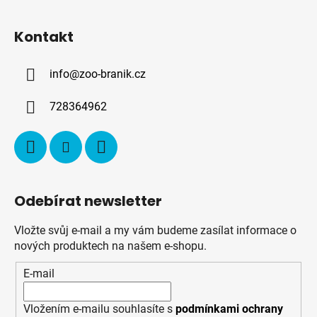
Z
á
Kontakt
p
a
info
@
zoo-branik.cz
t
í
728364962
Odebírat newsletter
Vložte svůj e-mail a my vám budeme zasílat informace o
nových produktech na našem e-shopu.
E-mail
Vložením e-mailu souhlasíte s
podmínkami ochrany