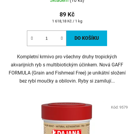
Skladem
(10 ks)
89 Kč
Měrná
1 618,18 Kč / 1 kg
cena:
DO KOŠÍKU
Kompletní krmivo pro všechny druhy tropických
akvarijních ryb s multibiotickým účinkem. Nová GAFF
FORMULA (Grain and Fishmeal Free) je unikátní složení
bez rybí moučky a obilovin. Ryby si zamilují...
Kód:
9579