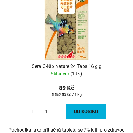
Sera O-Nip Nature 24 Tabs 16 g g
Skladem
(1 ks)
89 Kč
Měrná
5 562,50 Kč / 1 kg
cena:
DO KOŠÍKU
Pochoutka jako přítlačná tableta se 7% krill pro zdravou