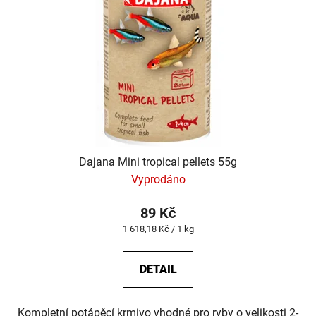
Dajana Mini tropical pellets 55g
Vyprodáno
89 Kč
Měrná
1 618,18 Kč / 1 kg
cena:
DETAIL
Kompletní potápěcí krmivo vhodné pro ryby o velikosti 2-