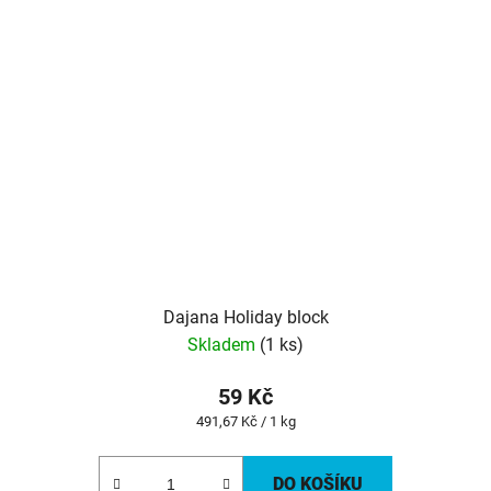
Dajana Holiday block
Skladem
(1 ks)
59 Kč
Měrná
491,67 Kč / 1 kg
cena:
DO KOŠÍKU