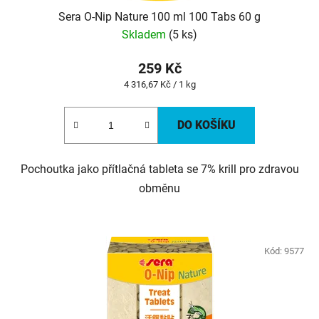
Sera O-Nip Nature 100 ml 100 Tabs 60 g
Skladem
(5 ks)
259 Kč
Měrná
4 316,67 Kč / 1 kg
cena:
DO KOŠÍKU
Pochoutka jako přítlačná tableta se 7% krill pro zdravou
obměnu
Kód:
9577