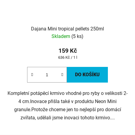
Dajana Mini tropical pellets 250ml
Skladem
(5 ks)
159 Kč
Měrná
636 Kč / 1 l
cena:
DO KOŠÍKU
Kompletní potápěcí krmivo vhodné pro ryby o velikosti 2-
4 cm.Inovace přišla také v produktu Neon Mini
granule.Protože chceme jen to nejlepší pro domácí
zvířata, udělali jsme inovaci tohoto krmivo....