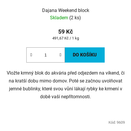
Dajana Weekend block
Skladem
(2 ks)
59 Kč
Měrná
491,67 Kč / 1 kg
cena:
DO KOŠÍKU
Vložte krmný blok do akvária před odjezdem na víkend, či
na kratší dobu mimo domov. Poté se začnou uvolňovat
jemné bublinky, které svou vůní lákají rybky ke krmení v
době vaší nepřítomnosti.
Kód:
9609