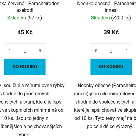
ka červená - Paracheirodon
Neonka obecná - Paracheir
axelrodi
innesi
Skladem
(57 ks)
Skladem
(>200 ks)
45 Kč
39 Kč
DO KOŠÍKU
DO KOŠÍKU
 jsou čilé a mírumilovné rybky
Neonky obecné (Paracheir
vhodné do prostorných
innesi) jsou čilé mírumilovné
enských akvárií, které je lepší
vhodné do společenských akv
t ve skupinkách minimálně od
které je lepší chovat ve skup
10 ks. Jsou to jedny z
od 10 ks. Tyto tetry mají na 
líbenějších a nejchovanějších
po celé délce výrazný...
rybek...