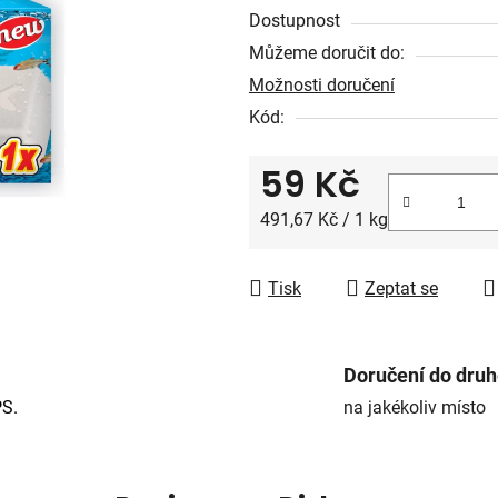
5
Dostupnost
hvězdiček.
Můžeme doručit do:
Možnosti doručení
Kód:
59 Kč
Měrná cena:
491,67 Kč / 1 kg
Tisk
Zeptat se
Doručení do dru
PS.
na jakékoliv místo