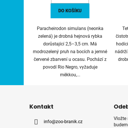
DO KOŠÍKU
Paracheirodon simulans (neonka
Tet
zelená) je drobná hejnová rybka
čistot
dorůstající 2,5–3,5 cm. Má
hodíc
modrozelený pruh na bocích a jemné
nádrží
červené zbarvení u ocasu. Pochází z
drobn
povodí Rio Negro, vyžaduje
měkkou,...
Z
á
Kontakt
Odeb
p
a
Vložte
info
@
zoo-branik.cz
t
budeme