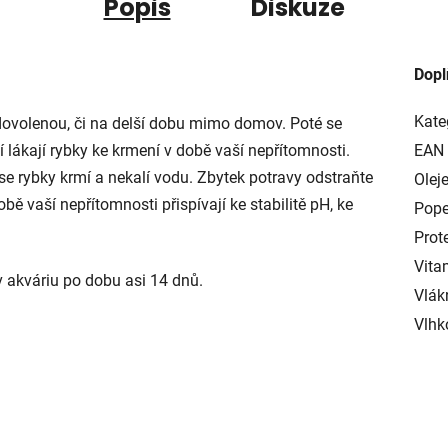
Popis
Diskuze
Dopl
Kate
dovolenou, či na delší dobu mimo domov. Poté se
 lákají rybky ke krmení v době vaší nepřítomnosti.
EAN
se rybky krmí a nekalí vodu. Zbytek potravy odstraňte
Oleje
bě vaší nepřítomnosti přispívají ke stabilitě pH, ke
Pope
.
Prote
Vita
v akváriu po dobu asi 14 dnů.
Vlák
Vlhk