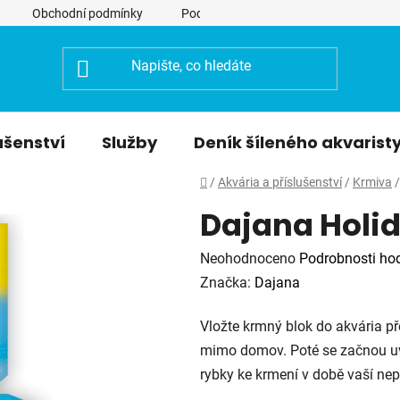
Obchodní podmínky
Podmínky ochrany osobních údajů
ušenství
Služby
Deník šíleného akvarist
Domů
/
Akvária a příslušenství
/
Krmiva
/
Dajana Holid
Průměrné
Neohodnoceno
Podrobnosti ho
hodnocení
Značka:
Dajana
produktu
Vložte krmný blok do akvária p
je
mimo domov. Poté se začnou uvo
0,0
rybky ke krmení v době vaší nep
z