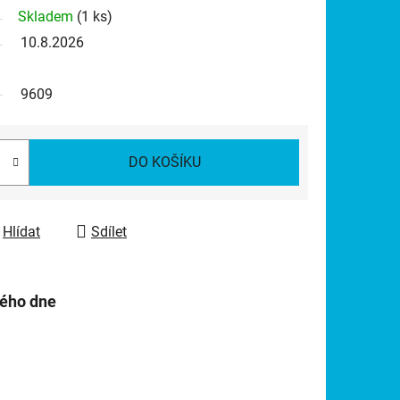
Skladem
(1 ks)
10.8.2026
9609
DO KOŠÍKU
Hlídat
Sdílet
hého dne