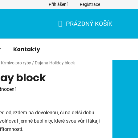
Přihlášení
Registrace
PRÁZDNÝ KOŠÍK
NÁKUPNÍ
KOŠÍK
y
Kontakty
Krmivo pro ryby
/
Dajana Holiday block
ay block
dnocení
řed odjezdem na dovolenou, či na delší dobu
lňovat jemné bublinky, které svou vůní lákají
řítomnosti.