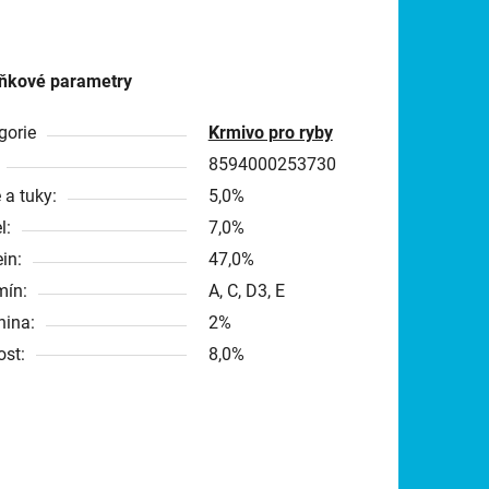
ňkové parametry
gorie
Krmivo pro ryby
8594000253730
 a tuky:
5,0%
l:
7,0%
in:
47,0%
mín:
A, C, D3, E
nina:
2%
ost:
8,0%