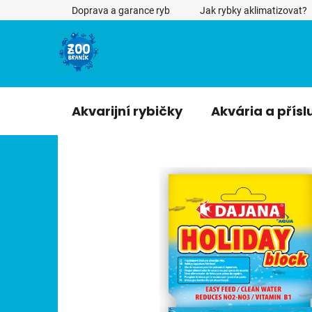
Přejít
Doprava a garance ryb
Jak rybky aklimatizovat?
na
obsah
Akvarijní rybičky
Akvária a přísl