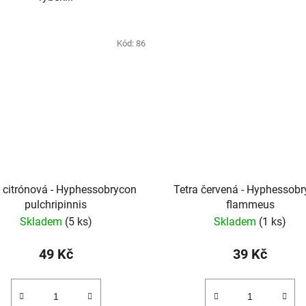
Kód:
86
a citrónová - Hyphessobrycon
Tetra červená - Hyphessob
pulchripinnis
flammeus
Skladem
(5 ks)
Skladem
(1 ks)
49 Kč
39 Kč