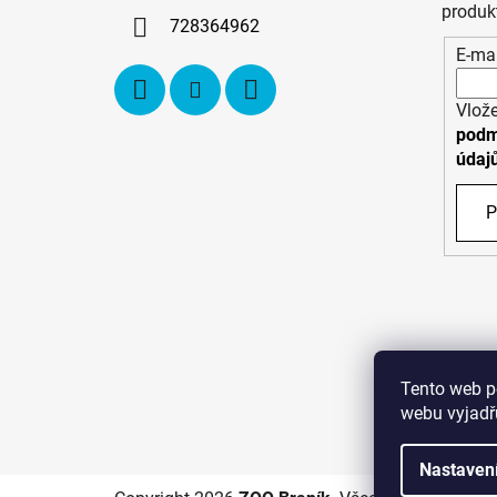
í
produk
728364962
E-mai
Vlože
podm
údaj
P
Tento web p
webu vyjadřu
C
Nastaven