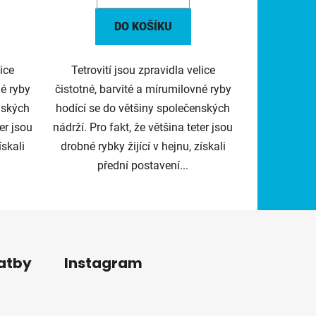
DO KOŠÍKU
lice
Tetrovití jsou zpravidla velice
né ryby
čistotné, barvité a mírumilovné ryby
nských
hodící se do většiny společenských
er jsou
nádrží. Pro fakt, že většina teter jsou
ískali
drobné rybky žijící v hejnu, získali
přední postavení...
latby
Instagram