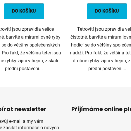
DO KOŠÍKU
DO KOŠÍKU
rovití jsou zpravidla velice
Tetrovití jsou zpravidla ve
né, barvité a mírumilovné ryby
čistotné, barvité a mírumilov
í se do většiny společenských
hodící se do většiny společe
. Pro fakt, že většina teter jsou
nádrží. Pro fakt, že většina tet
é rybky žijící v hejnu, získali
drobné rybky žijící v hejnu, z
přední postavení...
přední postavení...
írat newsletter
Přijímáme online p
 svůj e-mail a my vám
 zasílat informace o nových