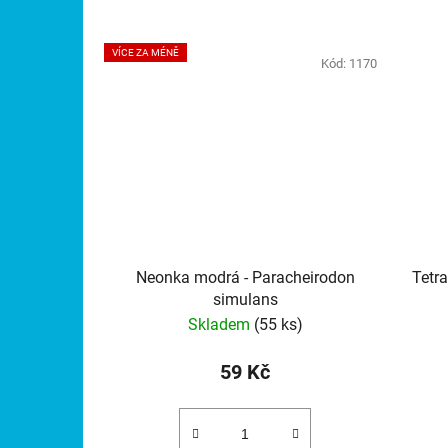
VÍCE ZA MÉNĚ
Kód:
1170
Neonka modrá - Paracheirodon
Tetr
simulans
Skladem
(55 ks)
59 Kč