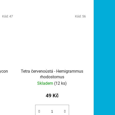
Kód:
47
Kód:
56
rycon
Tetra červenoústá - Hemigrammus
rhodostomus
Skladem
(12 ks)
49 Kč