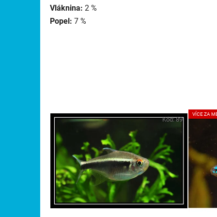
Vláknina:
2 %
Popel:
7 %
VÍCE ZA M
Kód:
89