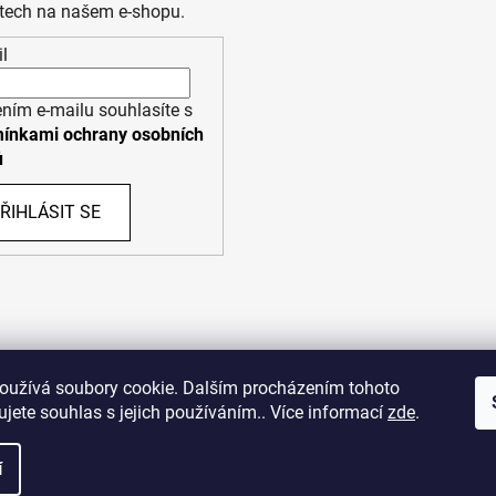
tech na našem e-shopu.
l
ním e-mailu souhlasíte s
ínkami ochrany osobních
ů
ŘIHLÁSIT SE
PPL
UPS
oužívá soubory cookie. Dalším procházením tohoto
jete souhlas s jejich používáním.. Více informací
zde
.
opyright (c) 2011 - 2026 zoo-branik.cz - Všechna práva vyhraze
í