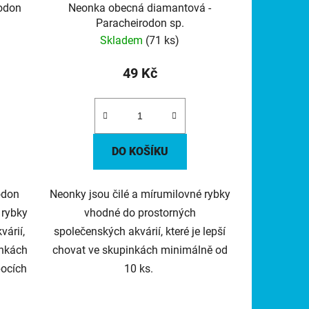
odon
Neonka obecná diamantová -
Paracheirodon sp.
Skladem
(71 ks)
49 Kč
DO KOŠÍKU
odon
Neonky jsou čilé a mírumilovné rybky
 rybky
vhodné do prostorných
árií,
společenských akvárií, které je lepší
inkách
chovat ve skupinkách minimálně od
bocích
10 ks.