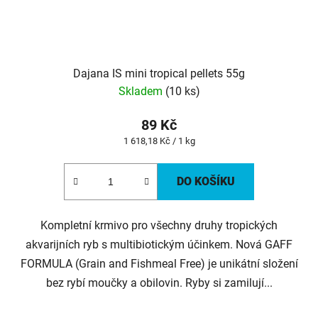
Dajana IS mini tropical pellets 55g
Skladem
(10 ks)
89 Kč
Měrná
1 618,18 Kč / 1 kg
cena:
DO KOŠÍKU
Kompletní krmivo pro všechny druhy tropických
akvarijních ryb s multibiotickým účinkem. Nová GAFF
FORMULA (Grain and Fishmeal Free) je unikátní složení
bez rybí moučky a obilovin. Ryby si zamilují...