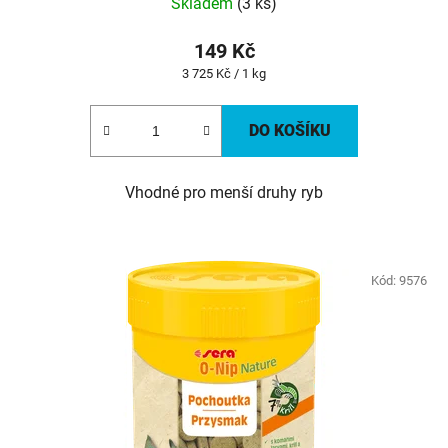
Skladem
(3 ks)
149 Kč
Měrná
3 725 Kč / 1 kg
cena:
DO KOŠÍKU
Vhodné pro menší druhy ryb
Kód:
9576