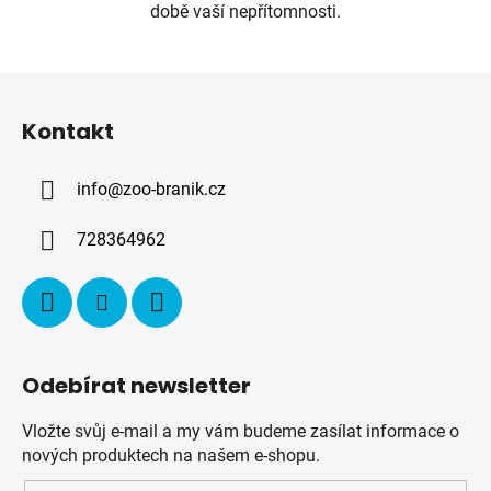
době vaší nepřítomnosti.
Z
á
Kontakt
p
a
info
@
zoo-branik.cz
t
í
728364962
Odebírat newsletter
Vložte svůj e-mail a my vám budeme zasílat informace o
nových produktech na našem e-shopu.