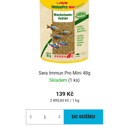
Sera Immun Pro Mini 48g
Skladem
(1 ks)
139 Kč
Měrná
2 895,83 Kč / 1 kg
cena:
DO KOŠÍKU