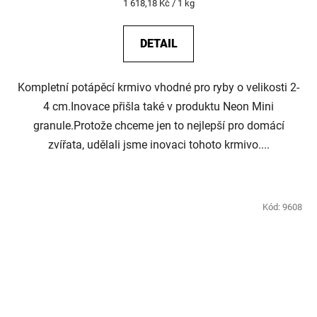
Měrná
1 618,18 Kč / 1 kg
cena:
DETAIL
Kompletní potápěcí krmivo vhodné pro ryby o velikosti 2-
4 cm.Inovace přišla také v produktu Neon Mini
granule.Protože chceme jen to nejlepší pro domácí
zvířata, udělali jsme inovaci tohoto krmivo....
Kód:
9608