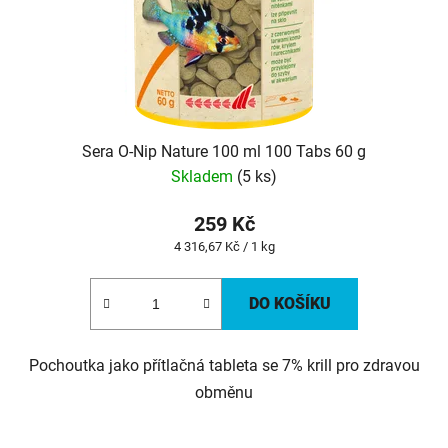
Sera O-Nip Nature 100 ml 100 Tabs 60 g
Skladem
(5 ks)
259 Kč
Měrná
4 316,67 Kč / 1 kg
cena:
DO KOŠÍKU
Pochoutka jako přítlačná tableta se 7% krill pro zdravou
obměnu