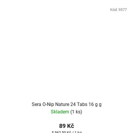
Kód:
9577
Sera O-Nip Nature 24 Tabs 16 g g
Skladem
(1 ks)
89 Kč
Měrná
5 562,50 Kč / 1 kg