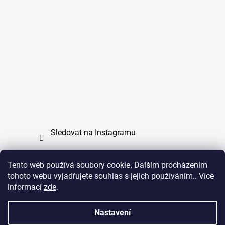
Sledovat na Instagramu
Tento web používá soubory cookie. Dalším procházením
tohoto webu vyjadřujete souhlas s jejich používáním.. Více
PPL
UPS
informací
zde
.
Copyright (c) 2011 - 2026 zoo-branik.cz - Všechna
Nastavení
práva vyhrazena