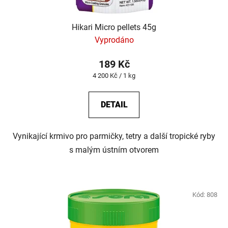
Hikari Micro pellets 45g
Vyprodáno
189 Kč
Měrná
4 200 Kč / 1 kg
cena:
DETAIL
Vynikající krmivo pro parmičky, tetry a další tropické ryby
s malým ústním otvorem
Kód:
808