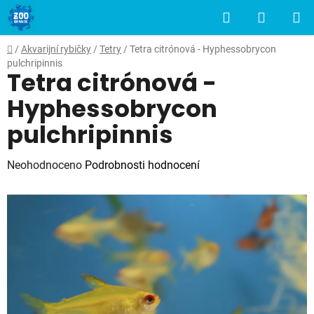
Přejít
Hledat
NÁKUP
na
obsah
KOŠÍK
Domů
/
Akvarijní rybičky
/
Tetry
/
Tetra citrónová - Hyphessobrycon
pulchripinnis
Tetra citrónová -
Hyphessobrycon
pulchripinnis
Průměrné
Neohodnoceno
Podrobnosti hodnocení
hodnocení
produktu
je
0,0
z
5
hvězdiček.