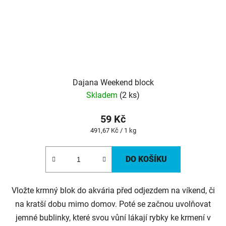
Dajana Weekend block
Skladem
(2 ks)
59 Kč
Měrná
491,67 Kč / 1 kg
cena:
DO KOŠÍKU
Vložte krmný blok do akvária před odjezdem na víkend, či
na kratší dobu mimo domov. Poté se začnou uvolňovat
jemné bublinky, které svou vůní lákají rybky ke krmení v