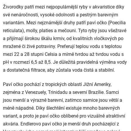
Živorodky patří mezi nejpopulárnější ryby v akvaristice díky
své nenáročnosti, vysoké odolnosti a pestrým barevným
variantám. Mezi nejznámější druhy patří paví očko (Poecilia
reticulata), molly, platies a mečouni. Tyto ryby jsou všežravé
a přijímají širokou škálu krmiv, od kvalitních vločkových po
mražené či živé potraviny. Preferují teplou vodu s teplotou
mezi 22 a 28 stupni Celsia a mírně tvrdou až tvrdou vodu s
pH v rozmezí 6,5 až 8,5. Je důležitá pravidelná výměna vody
a dostatečná filtrace, aby zůstala voda čistá a stabilní.
Paví očko pochází z tropických oblastí Jižní Ameriky,
zejména z Venezuely, Trinidadu a severní Brazílie. Samci
jsou menší a výrazně barevní, zatímco samice jsou větší a
méně nápadné. Díky šlechtění existuje mnoho barevných
variant, a proto je paví očko oblíbené pro vizuálně atraktivní
akvária. Endlerovo paví očko je menší druh pocházející z