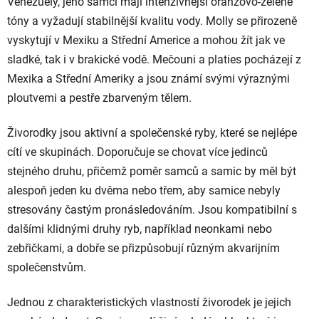
Venezuely, jeho samci mají intenzivnější oranžovo-zelené
tóny a vyžadují stabilnější kvalitu vody. Molly se přirozeně
vyskytují v Mexiku a Střední Americe a mohou žít jak ve
sladké, tak i v brakické vodě. Mečouni a platies pocházejí z
Mexika a Střední Ameriky a jsou známí svými výraznými
ploutvemi a pestře zbarveným tělem.
Živorodky jsou aktivní a společenské ryby, které se nejlépe
cítí ve skupinách. Doporučuje se chovat více jedinců
stejného druhu, přičemž poměr samců a samic by měl být
alespoň jeden ku dvěma nebo třem, aby samice nebyly
stresovány častým pronásledováním. Jsou kompatibilní s
dalšími klidnými druhy ryb, například neonkami nebo
zebřičkami, a dobře se přizpůsobují různým akvarijním
společenstvům.
Jednou z charakteristických vlastností živorodek je jejich