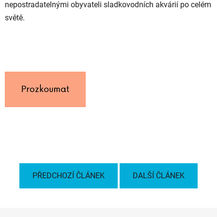
nepostradatelnými obyvateli sladkovodních akvárií po celém
světě.
PŘEDCHOZÍ ČLÁNEK
DALŠÍ ČLÁNEK
Z