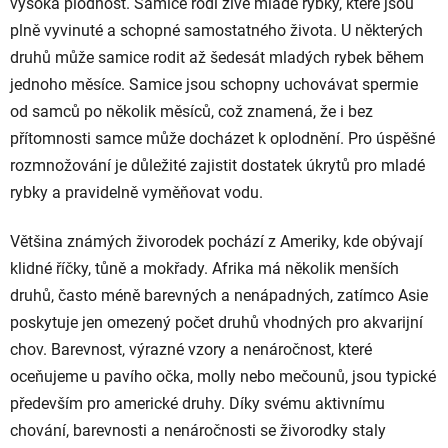
vysoká plodnost. Samice rodí živé mladé rybky, které jsou
plně vyvinuté a schopné samostatného života. U některých
druhů může samice rodit až šedesát mladých rybek během
jednoho měsíce. Samice jsou schopny uchovávat spermie
od samců po několik měsíců, což znamená, že i bez
přítomnosti samce může docházet k oplodnění. Pro úspěšné
rozmnožování je důležité zajistit dostatek úkrytů pro mladé
rybky a pravidelně vyměňovat vodu.
Většina známých živorodek pochází z Ameriky, kde obývají
klidné říčky, tůně a mokřady. Afrika má několik menších
druhů, často méně barevných a nenápadných, zatímco Asie
poskytuje jen omezený počet druhů vhodných pro akvarijní
chov. Barevnost, výrazné vzory a nenáročnost, které
oceňujeme u pavího očka, molly nebo mečounů, jsou typické
především pro americké druhy. Díky svému aktivnímu
chování, barevnosti a nenáročnosti se živorodky staly