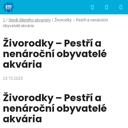
Přejít
Hledat
NÁKUP
na
obsah
KOŠÍK
Domů
/
Deník šíleného akvaristy
/
Živorodky – Pestří a nenároční
obyvatelé akvária
Živorodky – Pestří a
nenároční obyvatelé
akvária
23.10.2025
Živorodky – Pestří a
nenároční obyvatelé
akvária