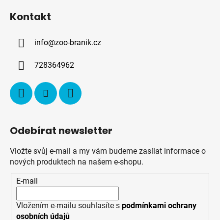
á
Kontakt
p
a
info
@
zoo-branik.cz
t
í
728364962
Odebírat newsletter
Vložte svůj e-mail a my vám budeme zasílat informace o
nových produktech na našem e-shopu.
E-mail
Vložením e-mailu souhlasíte s
podmínkami ochrany
osobních údajů