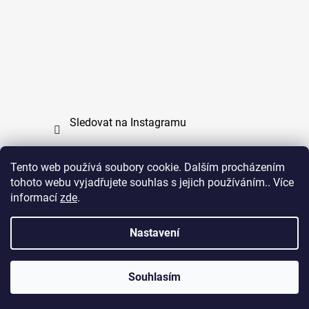
Sledovat na Instagramu
Tento web používá soubory cookie. Dalším procházením
tohoto webu vyjadřujete souhlas s jejich používáním.. Více
PPL
UPS
informací
zde
.
Copyright (c) 2011 - 2026 zoo-branik.cz - Všechna
Nastavení
práva vyhrazena
Souhlasím
Vytvořil Shoptet
Copyright 2026
ZOO Braník
. Všechna práva vyhrazena.