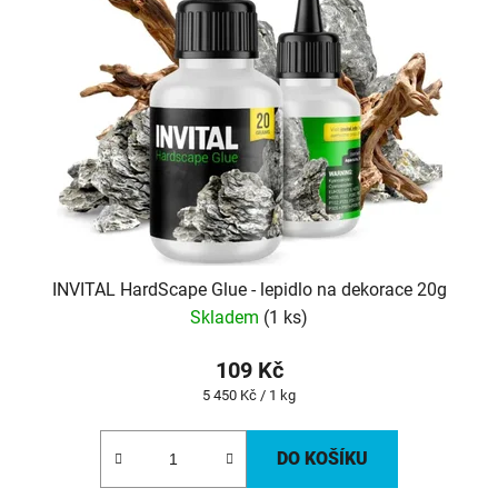
INVITAL HardScape Glue - lepidlo na dekorace 20g
Skladem
(1 ks)
109 Kč
Měrná
5 450 Kč / 1 kg
cena:
DO KOŠÍKU