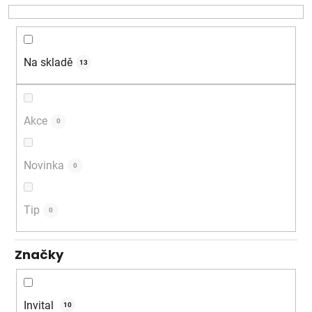
o
d
u
k
Na skladě
13
t
ů
Akce
0
Novinka
0
Tip
0
Značky
Invital
10