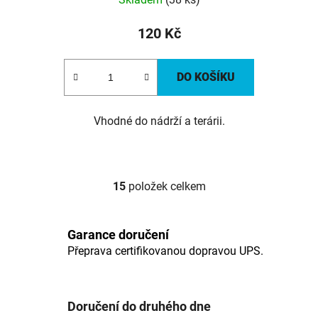
120 Kč
DO KOŠÍKU
Vhodné do nádrží a terárii.
15
položek celkem
O
v
l
Garance doručení
á
Přeprava certifikovanou dopravou UPS.
d
a
c
í
Doručení do druhého dne
p