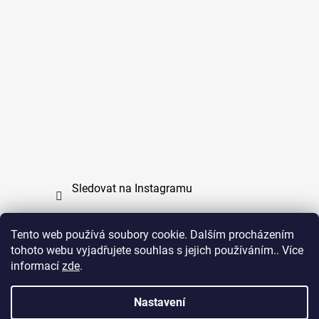
Sledovat na Instagramu
Tento web používá soubory cookie. Dalším procházením
tohoto webu vyjadřujete souhlas s jejich používáním.. Více
PPL
UPS
informací
zde
.
Copyright (c) 2011 - 2026 zoo-branik.cz - Všechna
Nastavení
práva vyhrazena