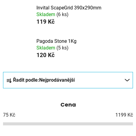
Invital ScapeGrid 390x290mm
Skladem
(6 ks)
119 Kč
Pagoda Stone 1Kg
Skladem
(5 ks)
120 Kč
Ř
Řadit podle:
Nejprodávanější
a
z
e
Cena
n
í
75
Kč
1199
Kč
p
r