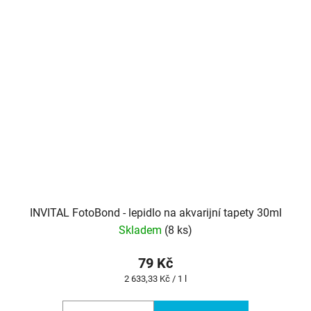
INVITAL FotoBond - lepidlo na akvarijní tapety 30ml
Skladem
(8 ks)
79 Kč
Měrná
2 633,33 Kč / 1 l
cena: