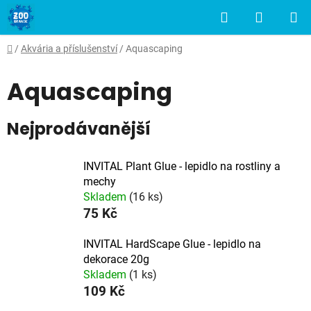
Přejít
Hledat
NÁKUP
na
obsah
KOŠÍK
Domů
/
Akvária a příslušenství
/
Aquascaping
Aquascaping
Nejprodávanější
INVITAL Plant Glue - lepidlo na rostliny a
mechy
Skladem
(16 ks)
75 Kč
INVITAL HardScape Glue - lepidlo na
dekorace 20g
Skladem
(1 ks)
109 Kč