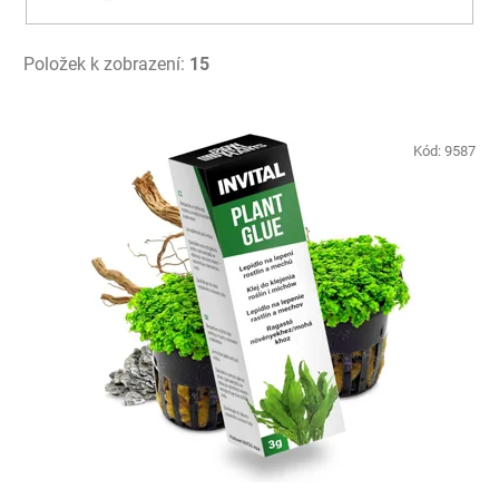
Položek k zobrazení:
15
V
ý
Kód:
9587
p
i
s
p
r
o
d
u
k
t
ů