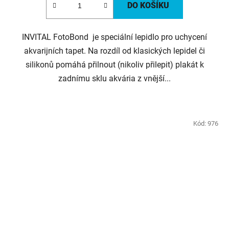
DO KOŠÍKU
INVITAL FotoBond je speciální lepidlo pro uchycení
akvarijních tapet. Na rozdíl od klasických lepidel či
silikonů pomáhá přilnout (nikoliv přilepit) plakát k
zadnímu sklu akvária z vnější...
Kód:
976