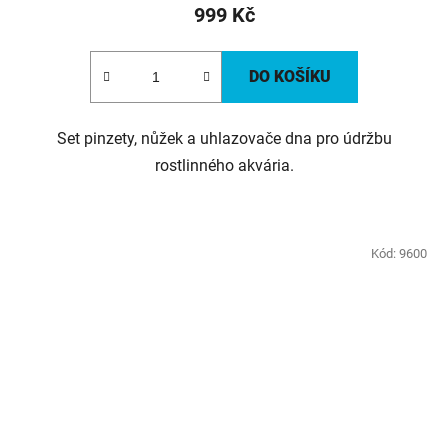
999 Kč
DO KOŠÍKU
Set pinzety, nůžek a uhlazovače dna pro údržbu
rostlinného akvária.
Kód:
9600