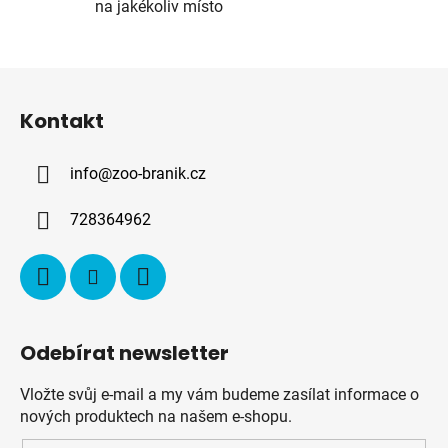
na jakékoliv místo
r
v
k
Z
y
á
v
Kontakt
p
ý
p
a
i
info
@
zoo-branik.cz
t
s
í
u
728364962
Odebírat newsletter
Vložte svůj e-mail a my vám budeme zasílat informace o
nových produktech na našem e-shopu.