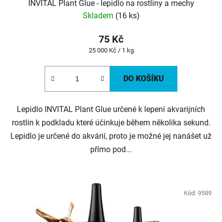
INVITAL Plant Glue - lepidlo na rostliny a mechy
Skladem
(16 ks)
75 Kč
Měrná
25 000 Kč / 1 kg
cena:
DO KOŠÍKU
Lepidlo INVITAL Plant Glue určené k lepení akvarijních
rostlin k podkladu které účinkuje během několika sekund.
Lepidlo je určené do akvárií, proto je možné jej nanášet už
přímo pod...
Kód:
9589