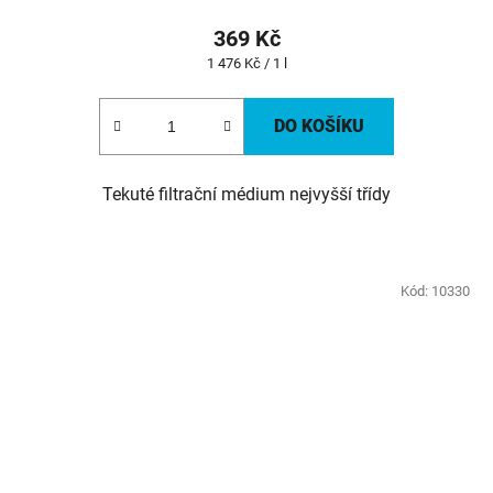
369 Kč
Měrná
1 476 Kč / 1 l
cena:
DO KOŠÍKU
Tekuté filtrační médium nejvyšší třídy
Kód:
10330