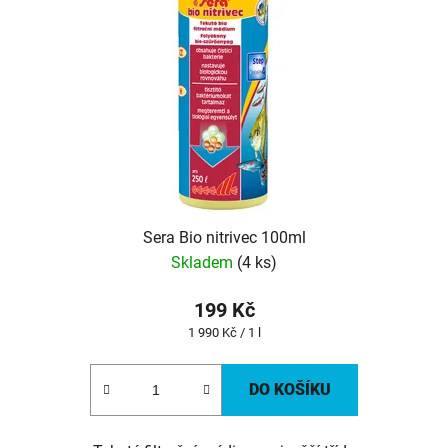
Sera Bio nitrivec 100ml
Skladem
(4 ks)
199 Kč
Měrná
1 990 Kč / 1 l
cena:
DO KOŠÍKU