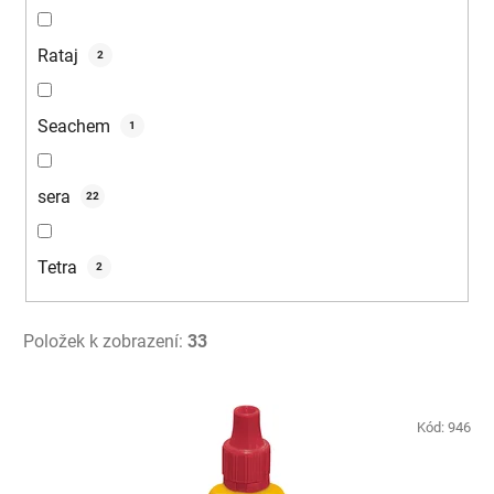
Rataj
2
Seachem
1
sera
22
Tetra
2
Položek k zobrazení:
33
V
ý
Kód:
946
p
i