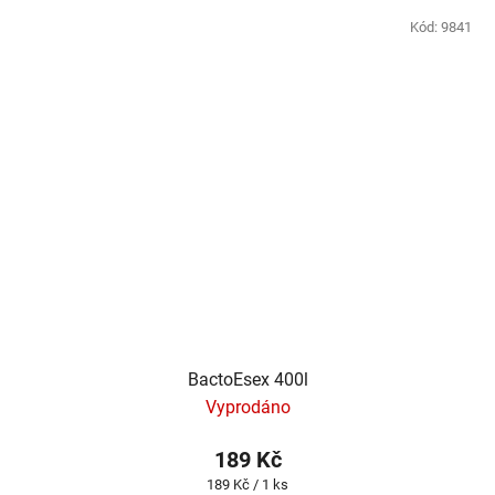
Kód:
9841
BactoEsex 400l
Vyprodáno
189 Kč
Měrná
189 Kč / 1 ks