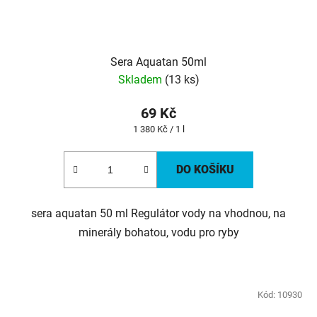
Sera Aquatan 50ml
Skladem
(13 ks)
69 Kč
Měrná
1 380 Kč / 1 l
cena:
DO KOŠÍKU
sera aquatan 50 ml Regulátor vody na vhodnou, na
minerály bohatou, vodu pro ryby
Kód:
10930