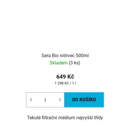
Sera Bio nitrivec 500ml
Skladem
(3 ks)
649 Kč
Měrná
1 298 Kč / 1 l
cena:
DO KOŠÍKU
Tekuté filtrační médium nejvyšší třídy