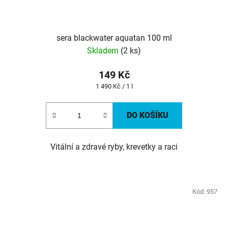
sera blackwater aquatan 100 ml
Skladem
(2 ks)
149 Kč
Měrná
1 490 Kč / 1 l
cena:
DO KOŠÍKU
Vitální a zdravé ryby, krevetky a raci
Kód:
957