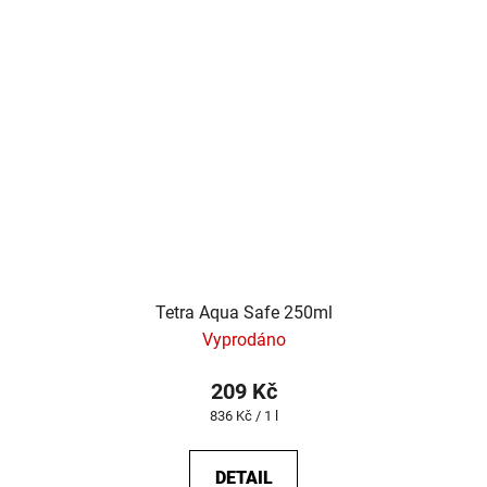
Tetra Aqua Safe 250ml
Vyprodáno
209 Kč
Měrná
836 Kč / 1 l
cena:
DETAIL