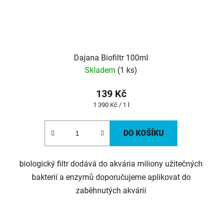
Dajana Biofiltr 100ml
Skladem
(1 ks)
139 Kč
Měrná
1 390 Kč / 1 l
cena:
DO KOŠÍKU
biologický filtr dodává do akvária miliony užitečných
bakterií a enzymů doporučujeme aplikovat do
zaběhnutých akvárií