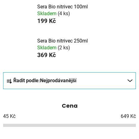
Sera Bio nitrivec 100ml
Skladem
(4 ks)
199 Kč
Sera Bio nitrivec 250ml
Skladem
(2 ks)
369 Kč
Ř
Řadit podle:
Nejprodávanější
a
z
e
Cena
n
í
45
Kč
649
Kč
p
r