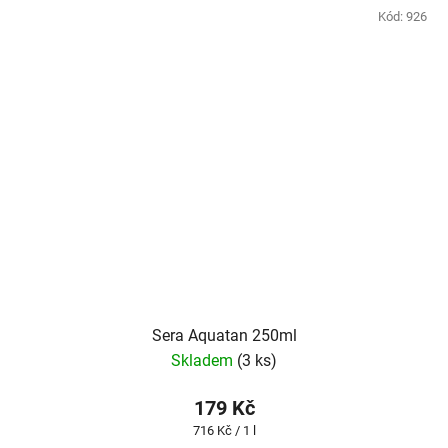
Kód:
926
Sera Aquatan 250ml
Skladem
(3 ks)
179 Kč
Měrná
716 Kč / 1 l
cena: