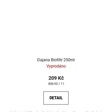
Dajana Biofiltr 250ml
Vyprodáno
209 Kč
Měrná
836 Kč / 1 l
cena:
DETAIL