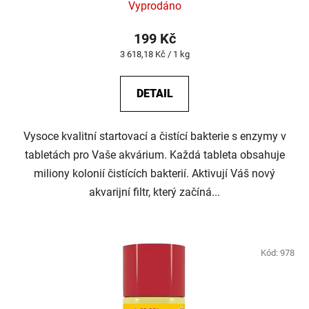
Vyprodáno
199 Kč
Měrná
3 618,18 Kč / 1 kg
cena:
DETAIL
Vysoce kvalitní startovací a čistící bakterie s enzymy v
tabletách pro Vaše akvárium. Každá tableta obsahuje
miliony kolonií čistících bakterií. Aktivují Váš nový
akvarijní filtr, který začíná...
Kód:
978