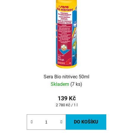
s
p
r
o
d
u
k
t
ů
Sera Bio nitrivec 50ml
Skladem
(7 ks)
139 Kč
Měrná
2 780 Kč / 1 l
cena:
DO KOŠÍKU