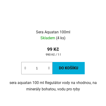
Sera Aquatan 100ml
Skladem
(4 ks)
99 Kč
Měrná
990 Kč / 1 l
cena:
DO KOŠÍKU
sera aquatan 100 ml Regulátor vody na vhodnou, na
minerály bohatou, vodu pro ryby