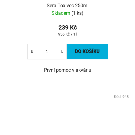
Sera Toxivec 250ml
Skladem
(1 ks)
239 Kč
Měrná
956 Kč / 1 l
cena:
DO KOŠÍKU
První pomoc v akváriu
Kód:
948