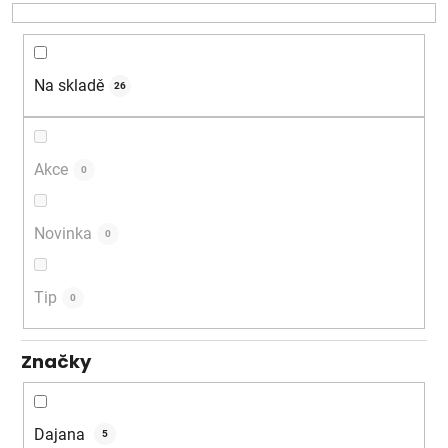
o
d
u
k
Na skladě
26
t
ů
Akce
0
Novinka
0
Tip
0
Značky
Dajana
5