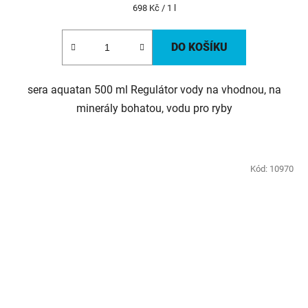
Měrná
698 Kč / 1 l
cena:
DO KOŠÍKU
sera aquatan 500 ml Regulátor vody na vhodnou, na
minerály bohatou, vodu pro ryby
Kód:
10970