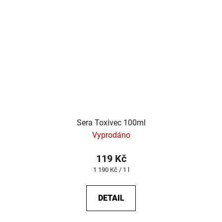
Sera Toxivec 100ml
Vyprodáno
119 Kč
Měrná
1 190 Kč / 1 l
cena:
DETAIL