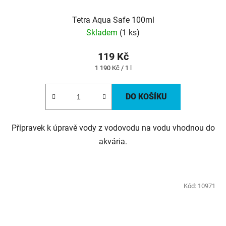
Tetra Aqua Safe 100ml
Skladem
(1 ks)
119 Kč
Měrná
1 190 Kč / 1 l
cena:
DO KOŠÍKU
Přípravek k úpravě vody z vodovodu na vodu vhodnou do
akvária.
Kód:
10971