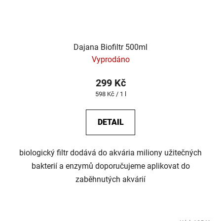
Dajana Biofiltr 500ml
Vyprodáno
299 Kč
Měrná
598 Kč / 1 l
cena:
DETAIL
biologický filtr dodává do akvária miliony užitečných
bakterií a enzymů doporučujeme aplikovat do
zaběhnutých akvárií