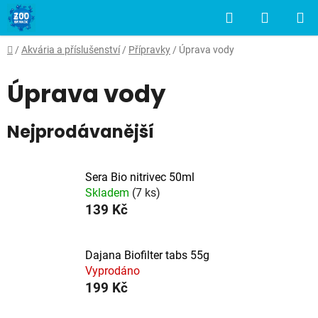
Přejít
Hledat
NÁKUP
na
obsah
KOŠÍK
Domů
/
Akvária a příslušenství
/
Přípravky
/
Úprava vody
Úprava vody
Nejprodávanější
Sera Bio nitrivec 50ml
Skladem
(7 ks)
139 Kč
Dajana Biofilter tabs 55g
Vyprodáno
199 Kč