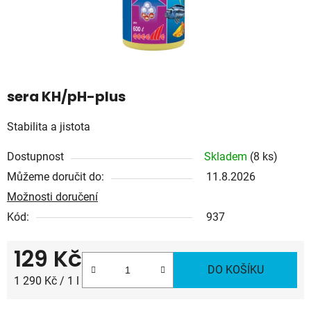
sera KH/pH-plus
Stabilita a jistota
Dostupnost
Skladem
(8 ks)
Můžeme doručit do:
11.8.2026
Možnosti doručení
Kód:
937
129 Kč
DO KOŠÍKU
Měrná cena:
1 290 Kč / 1 l