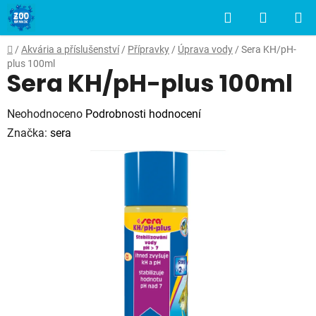
Přejít
Hledat
NÁKUP
na
obsah
KOŠÍK
Domů
/
Akvária a příslušenství
/
Přípravky
/
Úprava vody
/
Sera KH/pH-
plus 100ml
Sera KH/pH-plus 100ml
Průměrné
Neohodnoceno
Podrobnosti hodnocení
hodnocení
Značka:
sera
produktu
je
0,0
z
5
hvězdiček.