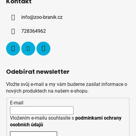
Kontakt
p
a
info
@
zoo-branik.cz
t
í
728364962
Odebírat newsletter
Vložte svůj e-mail a my vám budeme zasílat informace o
nových produktech na našem e-shopu.
E-mail
Vložením e-mailu souhlasíte s
podmínkami ochrany
osobních údajů