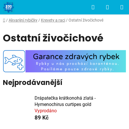
Přejít
Hledat
NÁKUP
na
obsah
KOŠÍK
Domů
/
Akvarijní rybičky
/
Krevety a raci
/
Ostatní živočichové
Ostatní živočichové
Nejprodávanější
Drápatečka krátkonohá zlatá -
Hymenochirus curtipes gold
Vyprodáno
89 Kč