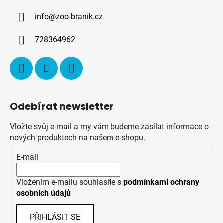
p
a
i
info
@
zoo-branik.cz
t
s
í
u
728364962
Odebírat newsletter
Vložte svůj e-mail a my vám budeme zasílat informace o
nových produktech na našem e-shopu.
E-mail
Vložením e-mailu souhlasíte s
podmínkami ochrany
osobních údajů
PŘIHLÁSIT SE