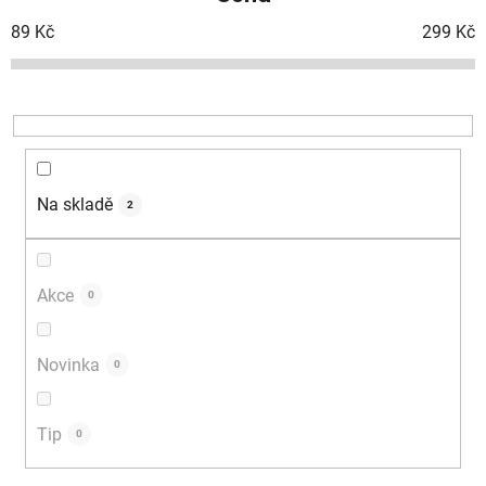
n
í
89
Kč
299
Kč
p
r
o
d
u
k
Na skladě
2
t
ů
Akce
0
Novinka
0
Tip
0