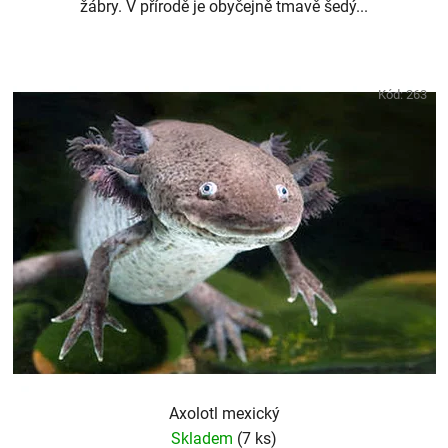
žábry. V přírodě je obyčejně tmavě šedý...
Kód:
263
Axolotl mexický
Skladem
(7 ks)