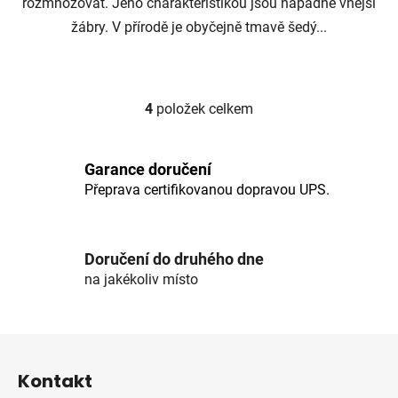
rozmnožovat. Jeho charakteristikou jsou nápadné vnější
žábry. V přírodě je obyčejně tmavě šedý...
4
položek celkem
O
v
l
Garance doručení
á
Přeprava certifikovanou dopravou UPS.
d
a
c
í
Doručení do druhého dne
p
na jakékoliv místo
r
v
k
Z
y
á
v
Kontakt
p
ý