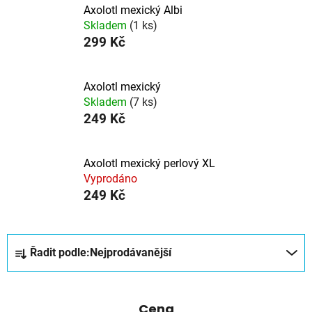
Axolotl mexický Albi
Skladem
(1 ks)
299 Kč
Axolotl mexický
Skladem
(7 ks)
249 Kč
Axolotl mexický perlový XL
Vyprodáno
249 Kč
Ř
Řadit podle:
Nejprodávanější
a
z
e
Cena