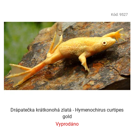
V
ý
Kód:
9527
p
i
s
p
r
o
d
u
k
t
ů
Drápatečka krátkonohá zlatá - Hymenochirus curtipes
gold
Vyprodáno