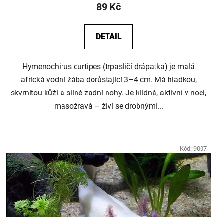
89 Kč
DETAIL
Hymenochirus curtipes (trpasličí drápatka) je malá
africká vodní žába dorůstající 3–4 cm. Má hladkou,
skvrnitou kůži a silné zadní nohy. Je klidná, aktivní v noci,
masožravá – živí se drobnými...
Kód:
9007