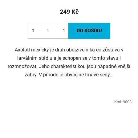
249 Kč
DO KOŠÍKU
Axolotl mexický je druh obojživelníka co zůstává v
larválním stádiu a je schopen se v tomto stavu i
rozmnožovat. Jeho charakteristikou jsou nápadné vnější
žábry. V přírodě je obyčejně tmavě šedý...
Kód:
9008