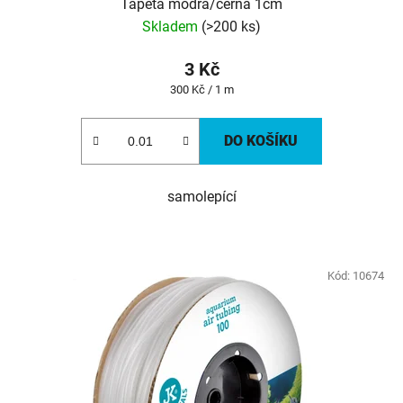
Tapeta modrá/černá 1cm
Skladem
(>200 ks)
3 Kč
Měrná
300 Kč / 1 m
cena:
DO KOŠÍKU
samolepící
Kód:
10674