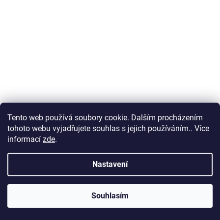
Síťka pro akvarijní ryby vel. 1
Tento web používá soubory cookie. Dalším procházením
Skladem
(7 ks)
tohoto webu vyjadřujete souhlas s jejich používáním.. Více
informací
zde
.
39 Kč
Nastavení
DO KOŠÍKU
Souhlasím
Akvarijní síťka vhodná pro ryby i krevetky.