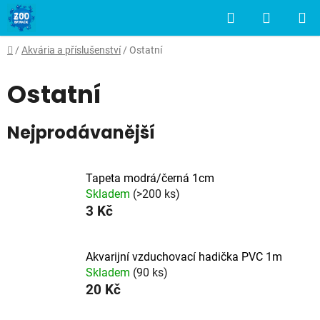
Přejít
Hledat
NÁKUP
na
obsah
KOŠÍK
Domů
/
Akvária a příslušenství
/
Ostatní
Ostatní
Nejprodávanější
Tapeta modrá/černá 1cm
Skladem
(>200 ks)
3 Kč
Akvarijní vzduchovací hadička PVC 1m
Skladem
(90 ks)
20 Kč