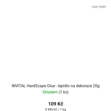
Kód:
9589
INVITAL HardScape Glue - lepidlo na dekorace 20g
Skladem
(1 ks)
109 Kč
Měrná
5 450 Kč / 1 kg