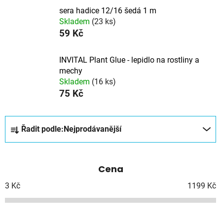
sera hadice 12/16 šedá 1 m
Skladem
(23 ks)
59 Kč
INVITAL Plant Glue - lepidlo na rostliny a
mechy
Skladem
(16 ks)
75 Kč
Ř
Řadit podle:
Nejprodávanější
a
z
e
Cena
n
í
3
Kč
1199
Kč
p
r