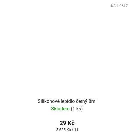
Kód:
9617
Silikonové lepidlo černý 8ml
Skladem
(1 ks)
29 Kč
Měrná
3 625 Kč / 1 l