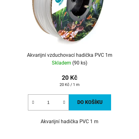
Akvarijní vzduchovací hadička PVC 1m
Skladem
(90 ks)
20 Kč
Měrná
20 Kč / 1 m
cena:
DO KOŠÍKU
Akvarijní hadička PVC 1 m