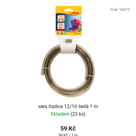
Kód:
10675
sera hadice 12/16 šedá 1 m
Skladem
(23 ks)
59 Kč
Měrná
59 Kč / 1 m