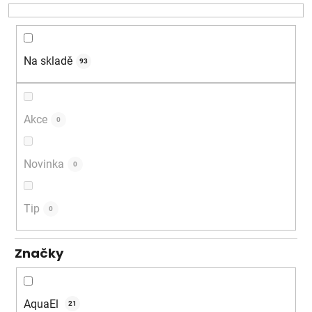
o
d
u
k
Na skladě
93
t
ů
Akce
0
Novinka
0
Tip
0
Značky
AquaEl
21