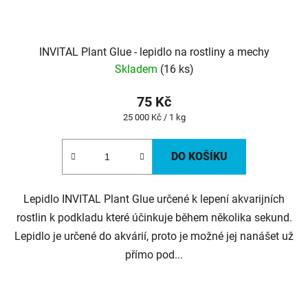
INVITAL Plant Glue - lepidlo na rostliny a mechy
Skladem
(16 ks)
75 Kč
Měrná
25 000 Kč / 1 kg
cena:
DO KOŠÍKU
Lepidlo INVITAL Plant Glue určené k lepení akvarijních
rostlin k podkladu které účinkuje během několika sekund.
Lepidlo je určené do akvárií, proto je možné jej nanášet už
přímo pod...