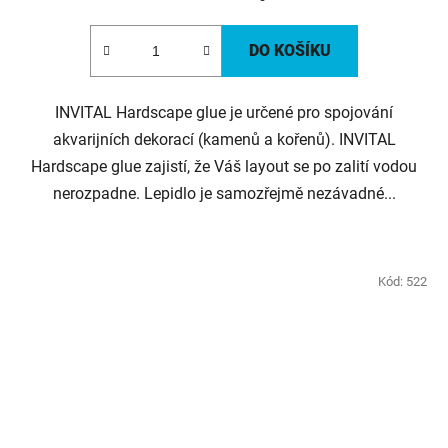
cena:
DO KOŠÍKU
INVITAL Hardscape glue je určené pro spojování
akvarijních dekorací (kamenů a kořenů). INVITAL
Hardscape glue zajistí, že Váš layout se po zalití vodou
nerozpadne. Lepidlo je samozřejmě nezávadné...
Kód:
522