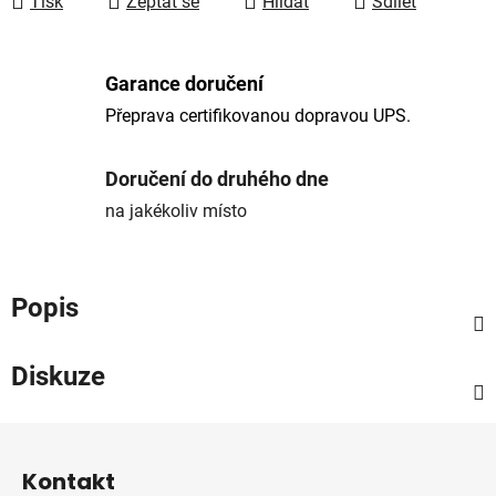
Tisk
Zeptat se
Hlídat
Sdílet
Garance doručení
Přeprava certifikovanou dopravou UPS.
Doručení do druhého dne
na jakékoliv místo
Popis
Diskuze
Z
á
Kontakt
p