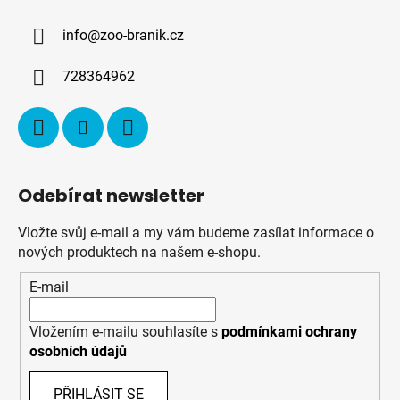
a
info
@
zoo-branik.cz
t
í
728364962
Odebírat newsletter
Vložte svůj e-mail a my vám budeme zasílat informace o
nových produktech na našem e-shopu.
E-mail
Vložením e-mailu souhlasíte s
podmínkami ochrany
osobních údajů
PŘIHLÁSIT SE