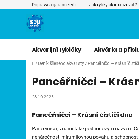
Přejít
Doprava a garance ryb
Jak rybky aklimatizovat?
na
obsah
Akvarijní rybičky
Akvária a přísl
Domů
/
Deník šíleného akvaristy
/
Pancéřníčci – Krásní čistič
Pancéřníčci – Krásn
23.10.2025
Pancéřníčci – Krásní čističi dna
Pancéřníčci, známí také pod rodovým názvem
Co
nenáročnost, mírumilovnou povahu a schopnost ud