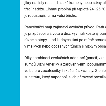
jikry na listy rostlin, hladké kameny nebo stěny a
třecí nádrže. Líhnutí probíhá při teplotě 24–26 
je robustnější a má větší břicho.
Pancéřníčci mají zajímavý evoluční původ. Patří 
je přizpůsobila životu u dna, vyvinuli kostěný pa
různé biotopy – od klidných tůní po mírně proud
v mělkých nebo dočasných tůních s nízkým obsahe
Díky kombinaci evolučních adaptací (pancíř, vzd
sumců Jižní Ameriky a zároveň velmi populárními 
volbu pro začátečníky i zkušené akvaristy. S ohle
substrátu, který napodobí jejich přirozené prostře