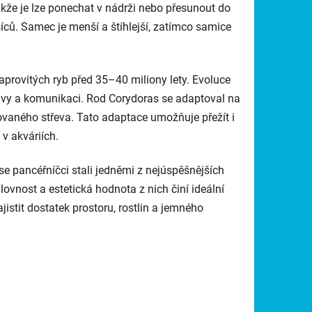
 takže je lze ponechat v nádrži nebo přesunout do
íců. Samec je menší a štíhlejší, zatímco samice
 kaprovitých ryb před 35–40 miliony lety. Evoluce
travy a komunikaci. Rod
Corydoras
se adaptoval na
ovaného střeva. Tato adaptace umožňuje přežít i
v akváriích.
e pancéřníčci stali jedněmi z nejúspěšnějších
ovnost a estetická hodnota z nich činí ideální
istit dostatek prostoru, rostlin a jemného