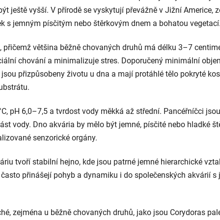
ýt ještě vyšší. V přírodě se vyskytují převážně v Jižní Americe
i řek s jemným písčitým nebo štěrkovým dnem a bohatou vegetací
ů, přičemž většina běžně chovaných druhů má délku 3–7 centimetr
iální chování a minimalizuje stres. Doporučený minimální obje
y jsou přizpůsobeny životu u dna a mají protáhlé tělo pokryté kos
ubstrátu.
 pH 6,0–7,5 a tvrdost vody měkká až střední. Pancéřníčci jsou ci
ást vody. Dno akvária by mělo být jemné, písčité nebo hladké št
ializované senzorické orgány.
iu tvoří stabilní hejno, kde jsou patrné jemné hierarchické vztah
 často přinášejí pohyb a dynamiku i do společenských akvárií s 
hé, zejména u běžně chovaných druhů, jako jsou
Corydoras pal