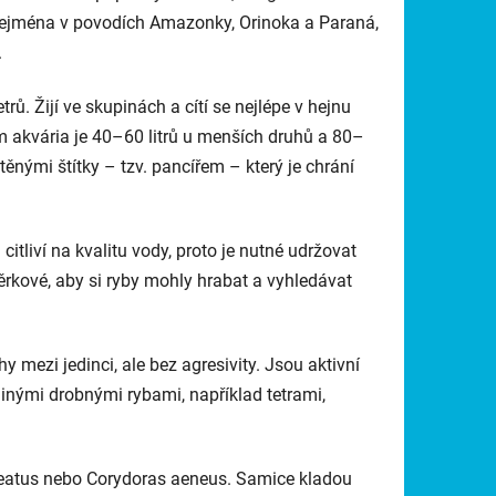
, zejména v povodích Amazonky, Orinoka a Paraná,
.
ů. Žijí ve skupinách a cítí se nejlépe v hejnu
m akvária je 40–60 litrů u menších druhů a 80–
těnými štítky – tzv. pancířem – který je chrání
tliví na kvalitu vody, proto je nutné udržovat
ěrkové, aby si ryby mohly hrabat a vyhledávat
y mezi jedinci, ale bez agresivity. Jsou aktivní
jinými drobnými rybami, například tetrami,
eatus
nebo
Corydoras aeneus
. Samice kladou