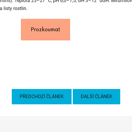
ntins). Teplota 23–27 °C, pH 6,0–7,5, GH 3–12 °dGH. Mírumilovn
 listy rostlin.
PŘEDCHOZÍ ČLÁNEK
DALŠÍ ČLÁNEK