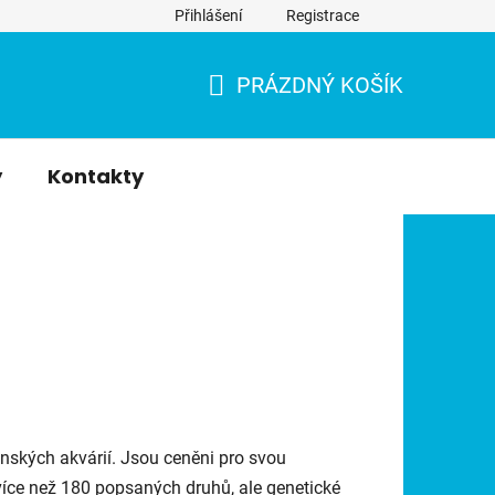
Přihlášení
Registrace
PRÁZDNÝ KOŠÍK
NÁKUPNÍ
KOŠÍK
y
Kontakty
enských akvárií. Jsou ceněni pro svou
více než 180 popsaných druhů, ale genetické