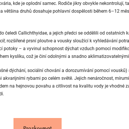
kvária, kde je oplodní samec. Rodiče jikry obvykle nekontrolují,
°C a většina druhů dosahuje pohlavní dospělosti během 6–12 měs
do čeledi
Callichthyidae
, a jejich předci se oddělili od ostatních
ncíř, rozšířené prsní ploutve a vousky sloužící k vyhledávání po
ící potoky – a vyvinul schopnost dýchat vzduch pomocí modifik
m kyslíku, což je činí odolnými a snadno aklimatizovatelnými 
ušné dýchání, sociální chování a dorozumívání pomocí vousků) s
akvarijními rybami po celém světě. Jejich nenáročnost, mírumil
dem na hejnovou povahu a citlivost na kvalitu vody je vhodné zaj
dí.