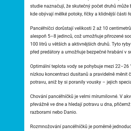
studie naznačují, že skutečný počet druhů může b
kde obývají mělké potoky, říčky a klidnější část
Pancéřníčci dorůstají velikosti 2 až 10 centimetr
alespoň 5–8 jedinců, což umožňuje přirozené soc
100 litrů u větších a aktivnějších druhů. Tyto ryb
před predátory a umožňuje bezpečné hrabání v s
Optimální teplota vody se pohybuje mezi 22–26 °C,
nízkou koncentraci dusitanů a pravidelně měnit č
potravu, aniž by si poranily vousky – jejich spec
Chování pancéřníčků je velmi mírumilovné. V akvár
převážně ve dne a hledají potravu u dna, přičemž
razborami nebo Danio.
Rozmnožování pancéřníčků je poměrně jednoduc