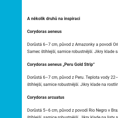
A několik druhů na inspiraci
Corydoras aeneus
Dorůstá 6–7 cm, původ z Amazonky a povodí Ori
Samec štíhlejší, samice robustnější. Jikry klade s
Corydoras aeneus „Peru Gold Strip“
D
orůstá 6–7 cm, původ z Peru. Teplota vody 22–
štíhlejší, samice robustnější. Jikry klade na rostl
Corydoras arcuatus
Dorůstá 5–6 cm, původ z povodí Rio Negro v Braz
štíhlejší, samice robustnější. Jikry klade na listy