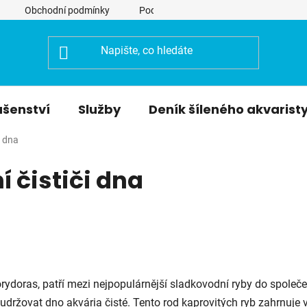
Obchodní podmínky
Podmínky ochrany osobních údajů
ušenství
Služby
Deník šíleného akvarist
i dna
í čističi dna
rydoras
, patří mezi nejpopulárnější sladkovodní ryby do společ
ržovat dno akvária čisté. Tento rod kaprovitých ryb zahrnuje 