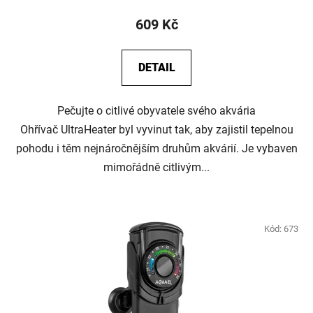
609 Kč
DETAIL
Pečujte o citlivé obyvatele svého akvária
Ohřívač UltraHeater byl vyvinut tak, aby zajistil tepelnou
pohodu i těm nejnáročnějším druhům akvárií. Je vybaven
mimořádně citlivým...
Kód:
673