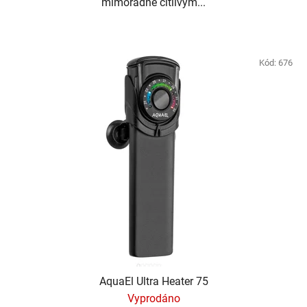
mimořádně citlivým...
Kód:
676
AquaEl Ultra Heater 75
Vyprodáno