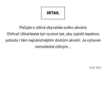
DETAIL
Pečujte o citlivé obyvatele svého akvária
Ohřívač UltraHeater byl vyvinut tak, aby zajistil tepelnou
pohodu i těm nejnáročnějším druhům akvárií. Je vybaven
mimořádně citlivým...
Kód:
682