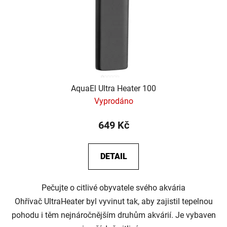
o
d
u
k
t
ů
AquaEl Ultra Heater 100
Vyprodáno
649 Kč
DETAIL
Pečujte o citlivé obyvatele svého akvária
Ohřívač UltraHeater byl vyvinut tak, aby zajistil tepelnou
pohodu i těm nejnáročnějším druhům akvárií. Je vybaven