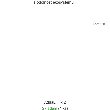
a odolnost ekosystému...
Kód:
658
AquaEl Fix 2
Skladem
(4 ks)