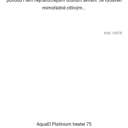
pohodu i těm nejnáročnějším druhům akvárií. Je vybaven
mimořádně citlivým...
Kód:
10078
AquaEl Platinium heater 75