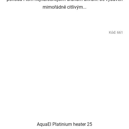
mimořádně citlivým...
Kód:
661
AquaEl Platinium heater 25