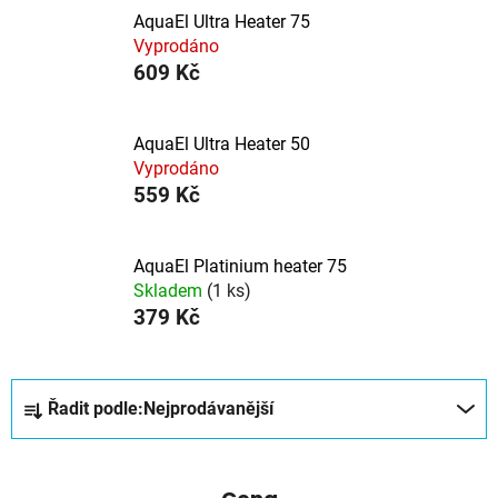
AquaEl Ultra Heater 75
Vyprodáno
609 Kč
AquaEl Ultra Heater 50
Vyprodáno
559 Kč
AquaEl Platinium heater 75
Skladem
(1 ks)
379 Kč
Ř
Řadit podle:
Nejprodávanější
a
z
e