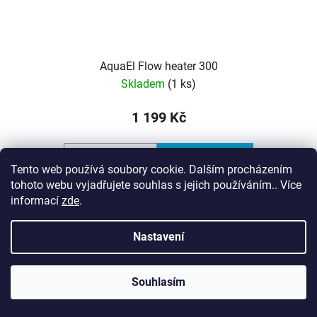
AquaEl Flow heater 300
Skladem
(1 ks)
1 199 Kč
DO KOŠÍKU
Tento web používá soubory cookie. Dalším procházením
tohoto webu vyjadřujete souhlas s jejich používáním.. Více
informací
zde
.
První inteligentní průtokové topítkoPrůtokové topítko je
první topítko s inteligentním systémem ohřevu. Topítko je
Nastavení
namontováno mimo akvárium, takže nezabírá místo
uvnitř nádrže a poskytuje větší...
Souhlasím