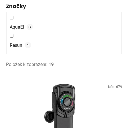
Značky
AquaEl
18
Resun
1
Položek k zobrazení:
19
V
ý
Kód:
679
p
i
s
p
r