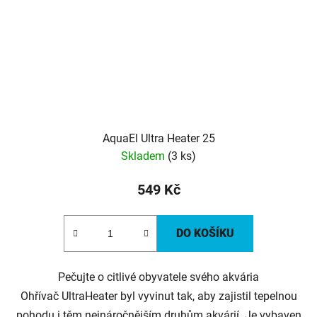
AquaEl Ultra Heater 25
Skladem
(3 ks)
549 Kč
DO KOŠÍKU
Pečujte o citlivé obyvatele svého akvária
Ohřívač UltraHeater byl vyvinut tak, aby zajistil tepelnou
pohodu i těm nejnáročnějším druhům akvárií. Je vybaven