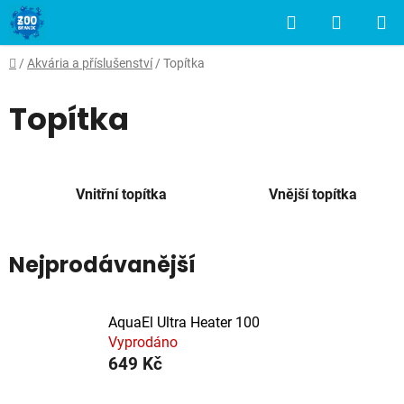
Přejít
Hledat
NÁKUP
na
obsah
KOŠÍK
Domů
/
Akvária a příslušenství
/
Topítka
Topítka
Vnitřní topítka
Vnější topítka
Nejprodávanější
AquaEl Ultra Heater 100
Vyprodáno
649 Kč