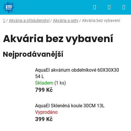
Přejít
Hledat
NÁKUP
na
obsah
KOŠÍK
Domů
/
Akvária a příslušenství
/
Akvária a sety
/
Akvária bez vybavení
Akvária bez vybavení
Nejprodávanější
AquaEl akvárium obdelníkové 60X30X30
54 L
Skladem
(1 ks)
799 Kč
AquaEl Skleněná koule 30CM 13L
Vyprodáno
399 Kč