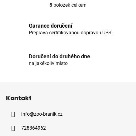
5
položek celkem
O
v
l
Garance doručení
á
Přeprava certifikovanou dopravou UPS.
d
a
c
í
Doručení do druhého dne
p
na jakékoliv místo
r
v
k
Z
y
á
v
Kontakt
p
ý
p
a
i
info
@
zoo-branik.cz
t
s
í
u
728364962