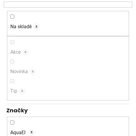
o
d
u
k
Na skladě
3
t
ů
Akce
0
Novinka
0
Tip
0
Značky
AquaEl
5