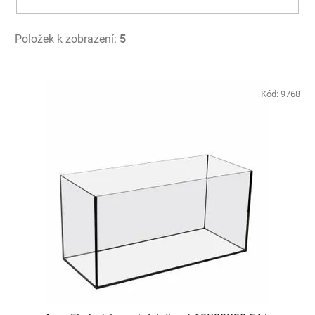
Položek k zobrazení:
5
V
ý
Kód:
9768
p
i
s
p
r
o
d
u
k
t
ů