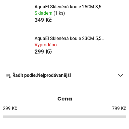
AquaEl Skleněná koule 25CM 8,5L
Skladem
(1 ks)
349 Kč
AquaEl Skleněná koule 23CM 5,5L
Vyprodáno
299 Kč
Ř
Řadit podle:
Nejprodávanější
a
z
e
Cena
n
í
299
Kč
799
Kč
p
r