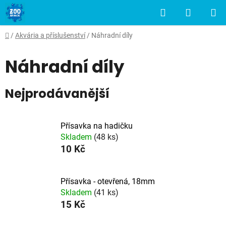
Přejít
Hledat
NÁKUP
na
obsah
KOŠÍK
Domů
/
Akvária a příslušenství
/
Náhradní díly
Náhradní díly
Nejprodávanější
Přísavka na hadičku
Skladem
(48 ks)
10 Kč
Přísavka - otevřená, 18mm
Skladem
(41 ks)
15 Kč