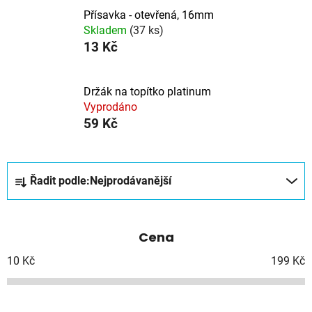
Přísavka - otevřená, 16mm
Skladem
(37 ks)
13 Kč
Držák na topítko platinum
Vyprodáno
59 Kč
Ř
Řadit podle:
Nejprodávanější
a
z
e
Cena
n
í
10
Kč
199
Kč
p
r