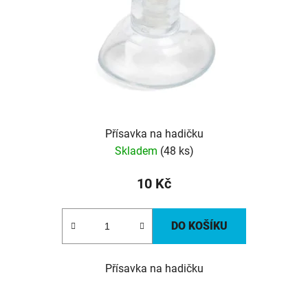
r
o
d
u
k
t
ů
Přísavka na hadičku
Skladem
(48 ks)
10 Kč
DO KOŠÍKU
Přísavka na hadičku