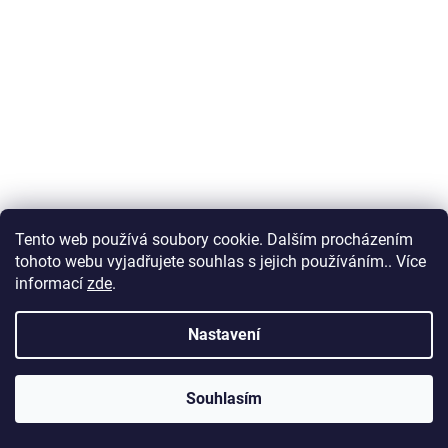
Tento web používá soubory cookie. Dalším procházením
tohoto webu vyjadřujete souhlas s jejich používáním.. Více
informací
zde
.
Držák na topítko ultra
Skladem
(3 ks)
Nastavení
35 Kč
Souhlasím
DO KOŠÍKU