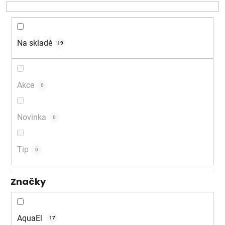
o
d
u
k
Na skladě
19
t
ů
Akce
0
Novinka
0
Tip
0
Značky
AquaEl
17