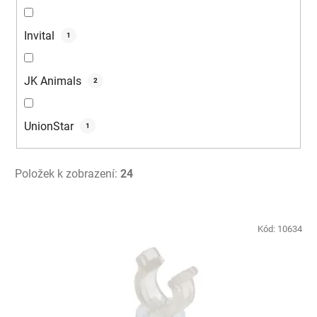
Invital
1
JK Animals
2
UnionStar
1
Položek k zobrazení:
24
V
ý
Kód:
10634
p
i
s
p