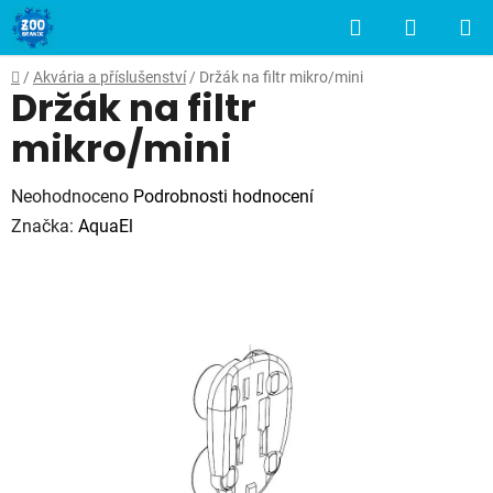
Přejít
Hledat
NÁKUP
na
obsah
KOŠÍK
Domů
/
Akvária a příslušenství
/
Držák na filtr mikro/mini
Držák na filtr
mikro/mini
Průměrné
Neohodnoceno
Podrobnosti hodnocení
hodnocení
Značka:
AquaEl
produktu
je
0,0
z
5
hvězdiček.