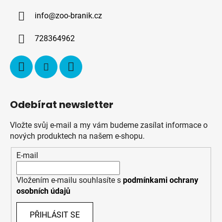
a
info
@
zoo-branik.cz
t
í
728364962
Odebírat newsletter
Vložte svůj e-mail a my vám budeme zasílat informace o
nových produktech na našem e-shopu.
E-mail
Vložením e-mailu souhlasíte s
podmínkami ochrany
osobních údajů
PŘIHLÁSIT SE