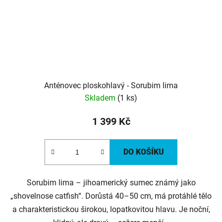
Anténovec ploskohlavý - Sorubim lima
Skladem
(1 ks)
1 399 Kč
DO KOŠÍKU
Sorubim lima – jihoamerický sumec známý jako
„shovelnose catfish“. Dorůstá 40–50 cm, má protáhlé tělo
a charakteristickou širokou, lopatkovitou hlavu. Je noční,