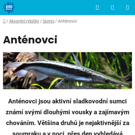
Přejít
Hledat
NÁKUP
na
obsah
KOŠÍK
Domů
/
Akvarijní rybičky
/
Sumci
/
Anténovci
Anténovci
Anténovci jsou aktivní sladkovodní sumci
známí svými dlouhými vousky a zajímavým
chováním. Většina druhů je nejaktivnější za
soumraku a v noci, přes den vyhledává