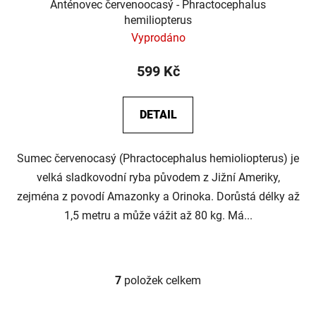
Anténovec červenoocasý - Phractocephalus
hemiliopterus
Vyprodáno
599 Kč
DETAIL
Sumec červenocasý (Phractocephalus hemioliopterus) je
velká sladkovodní ryba původem z Jižní Ameriky,
zejména z povodí Amazonky a Orinoka. Dorůstá délky až
1,5 metru a může vážit až 80 kg. Má...
7
položek celkem
O
v