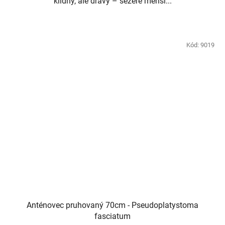
klidný, ale dravý – sežere menší...
Kód:
9019
Anténovec pruhovaný 70cm - Pseudoplatystoma
fasciatum