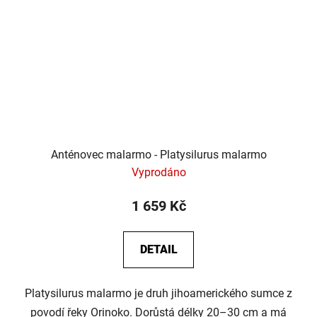
Anténovec malarmo - Platysilurus malarmo
Vyprodáno
1 659 Kč
DETAIL
Platysilurus malarmo je druh jihoamerického sumce z
povodí řeky Orinoko. Dorůstá délky 20–30 cm a má