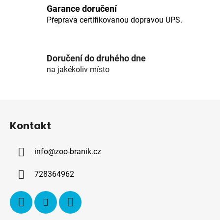
l
Garance doručení
á
Přeprava certifikovanou dopravou UPS.
d
a
c
í
Doručení do druhého dne
p
na jakékoliv místo
r
v
k
Z
y
á
v
Kontakt
p
ý
p
a
i
info
@
zoo-branik.cz
t
s
í
u
728364962