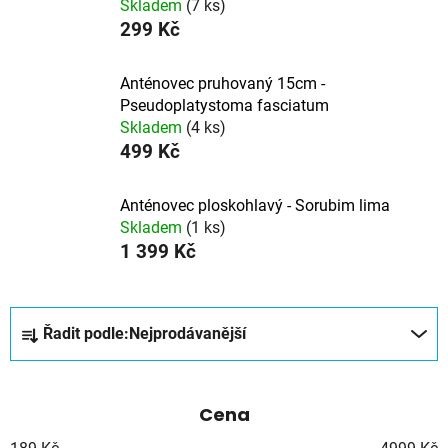
Skladem
(7 ks)
299 Kč
Anténovec pruhovaný 15cm -
Pseudoplatystoma fasciatum
Skladem
(4 ks)
499 Kč
Anténovec ploskohlavý - Sorubim lima
Skladem
(1 ks)
1 399 Kč
Ř
Řadit podle:
Nejprodávanější
a
z
e
Cena
n