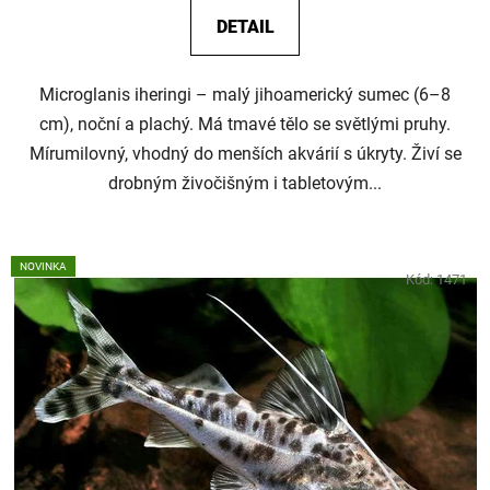
DETAIL
Microglanis iheringi – malý jihoamerický sumec (6–8
cm), noční a plachý. Má tmavé tělo se světlými pruhy.
Mírumilovný, vhodný do menších akvárií s úkryty. Živí se
drobným živočišným i tabletovým...
NOVINKA
Kód:
1471