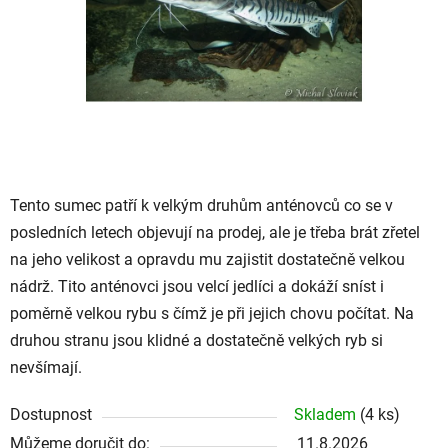
hvězdiček.
Tento sumec patří k velkým druhům anténovců co se v
posledních letech objevují na prodej, ale je třeba brát zřetel
na jeho velikost a opravdu mu zajistit dostatečně velkou
nádrž. Tito anténovci jsou velcí jedlíci a dokáží sníst i
poměrně velkou rybu s čímž je při jejich chovu počítat. Na
druhou stranu jsou klidné a dostatečně velkých ryb si
nevšímají.
Dostupnost
Skladem
(4 ks)
Můžeme doručit do:
11.8.2026