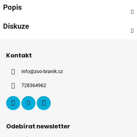
Popis
Diskuze
Z
á
Kontakt
p
a
info
@
zoo-branik.cz
t
í
728364962
Odebírat newsletter