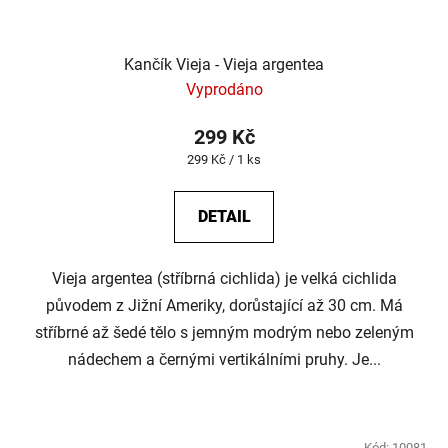
Kančík Vieja - Vieja argentea
Vyprodáno
299 Kč
Měrná
299 Kč / 1 ks
cena:
DETAIL
Vieja argentea (stříbrná cichlida) je velká cichlida
původem z Jižní Ameriky, dorůstající až 30 cm. Má
stříbrné až šedé tělo s jemným modrým nebo zeleným
nádechem a černými vertikálními pruhy. Je...
Kód:
10081