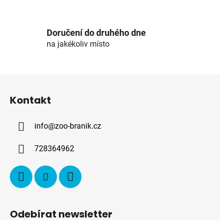
a
c
í
Doručení do druhého dne
p
na jakékoliv místo
r
v
k
Z
y
á
v
Kontakt
p
ý
p
a
i
info
@
zoo-branik.cz
t
s
í
u
728364962
Odebírat newsletter