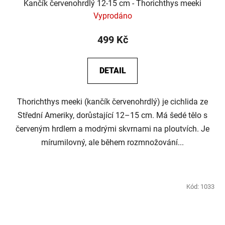
Kančík červenohrdlý 12-15 cm - Thorichthys meeki
Vyprodáno
499 Kč
DETAIL
Thorichthys meeki (kančík červenohrdlý) je cichlida ze
Střední Ameriky, dorůstající 12–15 cm. Má šedé tělo s
červeným hrdlem a modrými skvrnami na ploutvích. Je
mírumilovný, ale během rozmnožování...
Kód:
1033