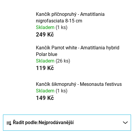
Kančík příčnopruhý - Amatitlania
nigrofasciata 8-15 cm
Skladem
(1 ks)
249 Kč
Kančík Parrot white - Amatitlania hybrid
Polar blue
Skladem
(26 ks)
119 Kč
Kančík šikmopruhý - Mesonauta festivus
Skladem
(1 ks)
149 Kč
Ř
Řadit podle:
Nejprodávanější
a
z