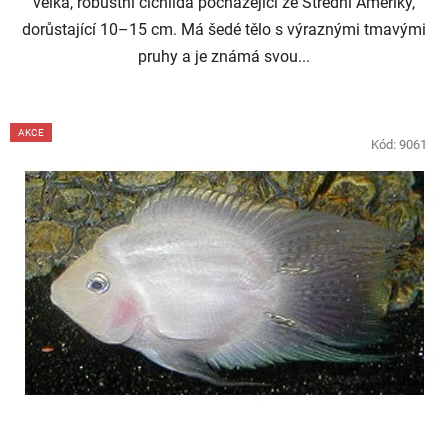
velká, robustní cichlida pocházející ze Střední Ameriky,
dorůstající 10–15 cm. Má šedé tělo s výraznými tmavými
pruhy a je známá svou...
AKCE
Kód:
9061