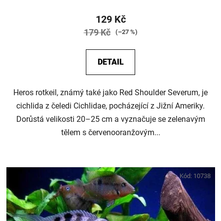
129 Kč
179 Kč
(–27 %)
DETAIL
Heros rotkeil, známý také jako Red Shoulder Severum, je
cichlida z čeledi Cichlidae, pocházející z Jižní Ameriky.
Dorůstá velikosti 20–25 cm a vyznačuje se zelenavým
tělem s červenooranžovým...
Kód:
10738