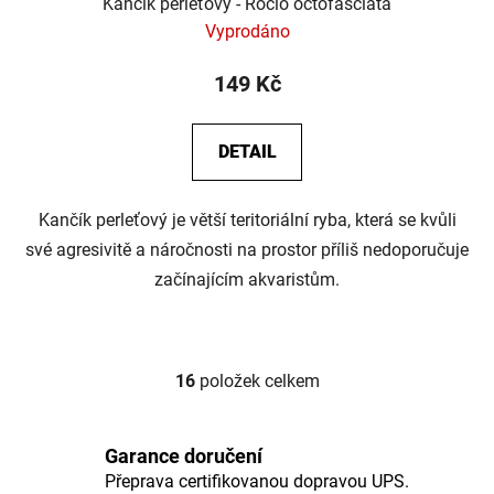
Kančík perleťový - Rocio octofasciata
Vyprodáno
149 Kč
DETAIL
Kančík perleťový je větší teritoriální ryba, která se kvůli
své agresivitě a náročnosti na prostor příliš nedoporučuje
začínajícím akvaristům.
16
položek celkem
O
v
l
Garance doručení
á
Přeprava certifikovanou dopravou UPS.
d