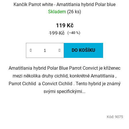
Kančík Parrot white - Amatitlania hybrid Polar blue
Skladem
(26 ks)
119 Kč
199 Kč
(–40 %)
DO KOŠÍKU
Amatitlania hybrid Polar Blue Parrot Convict je kříženec
mezi několika druhy cichlid, konkrétně Amatitlania ,
Parrot Cichlid a Convict Cichlid . Tento hybrid je známý
svými specifickými...
Kód:
9075