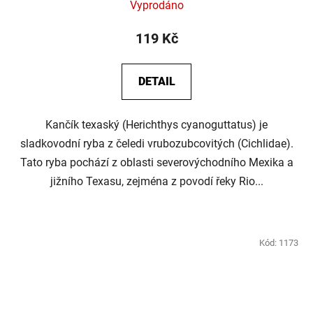
Vyprodáno
119 Kč
DETAIL
Kančík texaský (Herichthys cyanoguttatus) je
sladkovodní ryba z čeledi vrubozubcovitých (Cichlidae).
Tato ryba pochází z oblasti severovýchodního Mexika a
jižního Texasu, zejména z povodí řeky Rio...
Kód:
1173