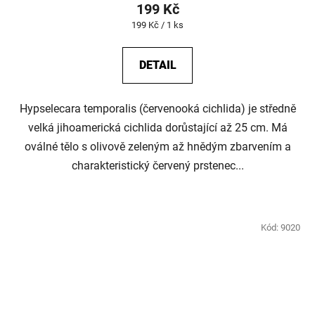
199 Kč
Měrná
199 Kč / 1 ks
cena:
DETAIL
Hypselecara temporalis (červenooká cichlida) je středně
velká jihoamerická cichlida dorůstající až 25 cm. Má
oválné tělo s olivově zeleným až hnědým zbarvením a
charakteristický červený prstenec...
Kód:
9020