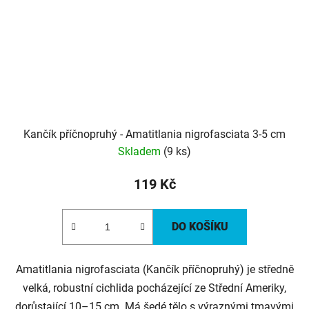
Kančík příčnopruhý - Amatitlania nigrofasciata 3-5 cm
Skladem
(9 ks)
119 Kč
DO KOŠÍKU
Amatitlania nigrofasciata (Kančík příčnopruhý) je středně
velká, robustní cichlida pocházející ze Střední Ameriky,
dorůstající 10–15 cm. Má šedé tělo s výraznými tmavými