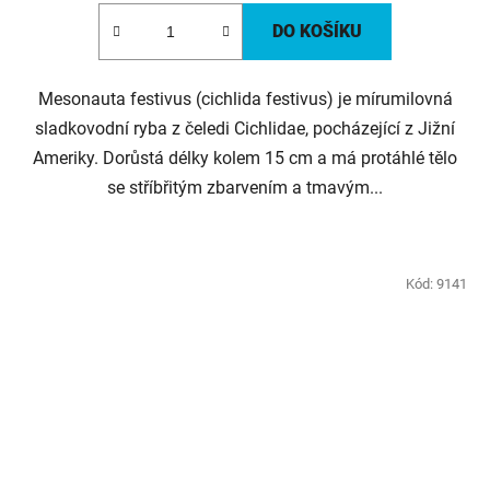
DO KOŠÍKU
Mesonauta festivus (cichlida festivus) je mírumilovná
sladkovodní ryba z čeledi Cichlidae, pocházející z Jižní
Ameriky. Dorůstá délky kolem 15 cm a má protáhlé tělo
se stříbřitým zbarvením a tmavým...
Kód:
9141