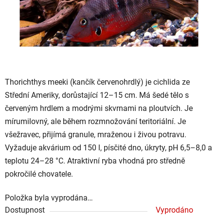
Thorichthys meeki
(
kančík červenohrdlý
) je cichlida ze
Střední Ameriky, dorůstající 12–15 cm. Má šedé tělo s
červeným hrdlem a modrými skvrnami na ploutvích. Je
mírumilovný, ale během rozmnožování teritoriální. Je
všežravec, přijímá granule, mraženou i živou potravu.
Vyžaduje akvárium od 150 l, písčité dno, úkryty, pH 6,5–8,0 a
teplotu 24–28 °C. Atraktivní ryba vhodná pro středně
pokročilé chovatele.
Položka byla vyprodána…
Dostupnost
Vyprodáno