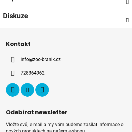
Diskuze
Z
á
Kontakt
p
a
info
@
zoo-branik.cz
t
í
728364962
Odebírat newsletter
Vložte svůj e-mail a my vám budeme zasílat informace o
nových produktech na našem e-shopu.