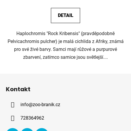
DETAIL
Haplochromis "Rock Kribensis" (pravděpodobně
Pelvicachromis pulcher) je malá cichlida z Afriky, známá
pro své živé barvy. Samci mají růžové a purpurové
zbarvení, zatímco samice jsou světlejší....
Z
á
Kontakt
p
a
info
@
zoo-branik.cz
t
í
728364962