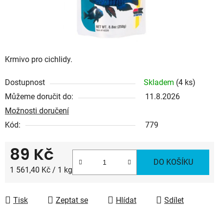
Krmivo pro cichlidy.
Dostupnost
Skladem
(4 ks)
Můžeme doručit do:
11.8.2026
Možnosti doručení
Kód:
779
89 Kč
DO KOŠÍKU
Měrná cena:
1 561,40 Kč / 1 kg
Tisk
Zeptat se
Hlídat
Sdílet