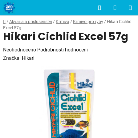
Přejít
Hledat
NÁKUP
na
obsah
KOŠÍK
Domů
/
Akvária a příslušenství
/
Krmiva
/
Krmivo pro ryby
/
Hikari Cichlid
Excel 57g
Hikari Cichlid Excel 57g
Průměrné
Neohodnoceno
Podrobnosti hodnocení
hodnocení
Značka:
Hikari
produktu
je
0,0
z
5
hvězdiček.