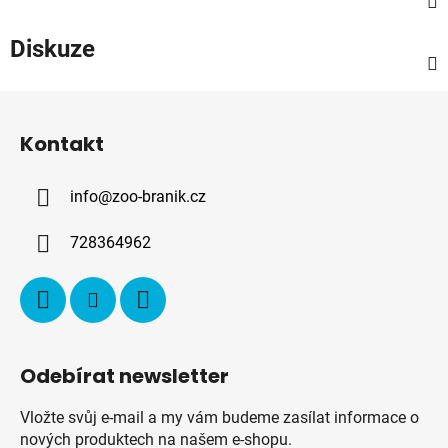
Diskuze
Z
á
Kontakt
p
a
info
@
zoo-branik.cz
t
í
728364962
Odebírat newsletter
Vložte svůj e-mail a my vám budeme zasílat informace o
nových produktech na našem e-shopu.