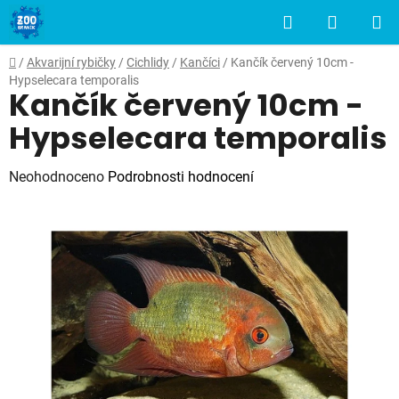
Přejít
Hledat
NÁKUP
na
obsah
KOŠÍK
Domů
/
Akvarijní rybičky
/
Cichlidy
/
Kančíci
/
Kančík červený 10cm -
Hypselecara temporalis
Kančík červený 10cm -
Hypselecara temporalis
Průměrné
Neohodnoceno
Podrobnosti hodnocení
hodnocení
produktu
je
0,0
z
5
hvězdiček.