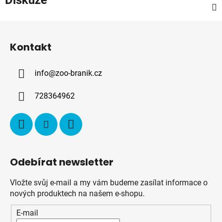
Z
á
Kontakt
p
a
info
@
zoo-branik.cz
t
í
728364962
Odebírat newsletter
Vložte svůj e-mail a my vám budeme zasílat informace o
nových produktech na našem e-shopu.
E-mail