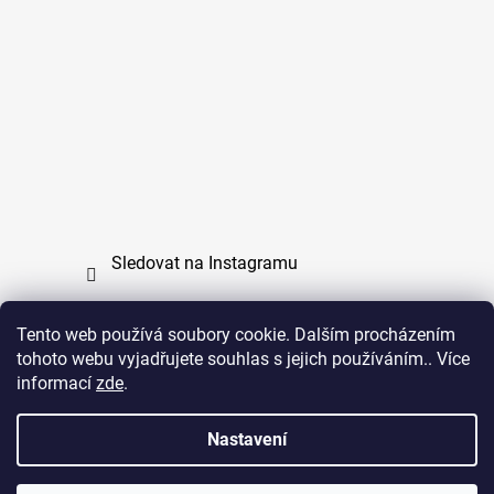
Sledovat na Instagramu
Tento web používá soubory cookie. Dalším procházením
tohoto webu vyjadřujete souhlas s jejich používáním.. Více
PPL
UPS
informací
zde
.
Copyright (c) 2011 - 2026 zoo-branik.cz - Všechna
Nastavení
práva vyhrazena