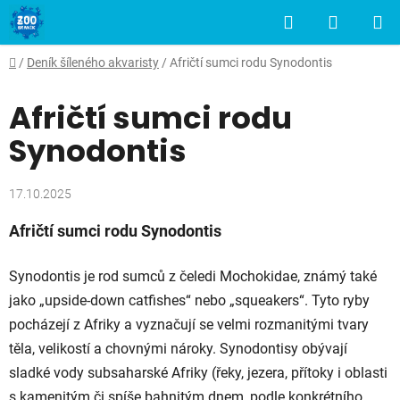
Přejít
Hledat
NÁKUP
na
obsah
KOŠÍK
Domů
/
Deník šíleného akvaristy
/
Afričtí sumci rodu Synodontis
Afričtí sumci rodu
Synodontis
17.10.2025
Afričtí sumci rodu Synodontis
Synodontis je rod sumců z čeledi Mochokidae, známý také
jako „upside‐down catfishes“ nebo „squeakers“. Tyto ryby
pocházejí z Afriky a vyznačují se velmi rozmanitými tvary
těla, velikostí a chovnými nároky. Synodontisy obývají
sladké vody subsaharské Afriky (řeky, jezera, přítoky i oblasti
s kamenitým či spíše bahnitým dnem, podle konkrétního