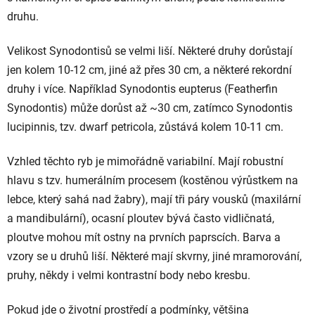
druhu.
Velikost Synodontisů se velmi liší. Některé druhy dorůstají
jen kolem 10-12 cm, jiné až přes 30 cm, a některé rekordní
druhy i více. Například Synodontis eupterus (Featherfin
Synodontis) může dorůst až ~30 cm, zatímco Synodontis
lucipinnis, tzv. dwarf petricola, zůstává kolem 10-11 cm.
Vzhled těchto ryb je mimořádně variabilní. Mají robustní
hlavu s tzv. humerálním procesem (kostěnou výrůstkem na
lebce, který sahá nad žabry), mají tři páry vousků (maxilární
a mandibulární), ocasní ploutev bývá často vidličnatá,
ploutve mohou mít ostny na prvních paprscích. Barva a
vzory se u druhů liší. Některé mají skvrny, jiné mramorování,
pruhy, někdy i velmi kontrastní body nebo kresbu.
Pokud jde o životní prostředí a podmínky, většina