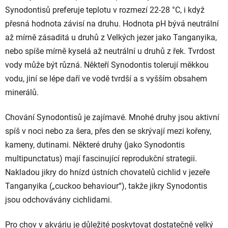
Synodontisů preferuje teplotu v rozmezí
22-28 °C
, i když
přesná hodnota závisí na druhu. Hodnota pH bývá neutrální
až mírně zásaditá u druhů z Velkých jezer jako Tanganyika,
nebo spíše mírně kyselá až neutrální u druhů z řek. Tvrdost
vody může být různá. Někteří Synodontis tolerují měkkou
vodu, jiní se lépe daří ve vodě tvrdší a s vyšším obsahem
minerálů.
Chování Synodontisů je zajímavé. Mnohé druhy jsou aktivní
spíš v noci nebo za šera, přes den se skrývají mezi kořeny,
kameny, dutinami. Některé druhy (jako Synodontis
multipunctatus) mají fascinující reprodukční strategii.
Nakladou jikry do hnízd ústních chovatelů cichlid v jezeře
Tanganyika („cuckoo behaviour“), takže jikry Synodontis
jsou odchovávány cichlidami.
Pro chov v akváriu je důležité poskytovat dostatečně velký