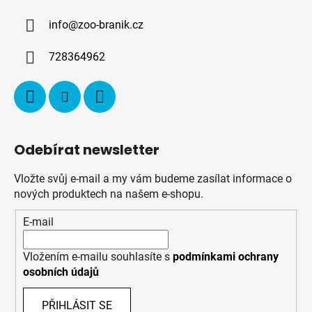
a
info
@
zoo-branik.cz
t
í
728364962
Odebírat newsletter
Vložte svůj e-mail a my vám budeme zasílat informace o
nových produktech na našem e-shopu.
E-mail
Vložením e-mailu souhlasíte s
podmínkami ochrany
osobních údajů
PŘIHLÁSIT SE