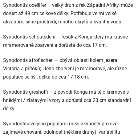
Synodontis ocellifer
– velký druh z řek Západní Afriky, může
dorůst až 49 cm celkové délky. Potřebuje velmi velké
akvárium, silné prostředí, mnoho úkrytů a kvalitní vodu.
Synodontis schoutedeni
– fešák z Konga,který má krásné
mramorované zbarvení a dorůstá do cca 17 cm.
Synodontis afrofischeri
– obývá oblasti kolem jezera
Victoria a přítoků;. Jeho zbarvení je mramorové, ale různé
populace se liší; délka do cca 17-18 cm.
Synodontis greshoffi
– z povodí Konga má tělo krémové s
hnědými / zlatavými vzory a dorůstá cca 23 cm standardní
délky.
Synodontisové jsou populární mezi akvaristy pro své
zajímavé chování, odolnost (některé druhy), variabilitu