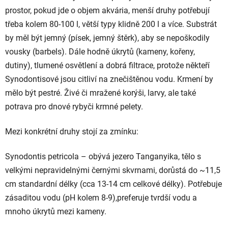
prostor, pokud jde o objem akvária, menší druhy potřebují
třeba kolem 80-100 l, větší typy klidně 200 l a více. Substrát
by měl být jemný (písek, jemný štěrk), aby se nepoškodily
vousky (barbels). Dále hodně úkrytů (kameny, kořeny,
dutiny), tlumené osvětlení a dobrá filtrace, protože někteří
Synodontisové jsou citliví na znečištěnou vodu. Krmení by
mělo být pestré. Živé či mražené korýši, larvy, ale také
potrava pro dnové rybyči krmné pelety.
Mezi konkrétní druhy stojí za zmínku:
Synodontis petricola
– obývá jezero Tanganyika, tělo s
velkými nepravidelnými černými skvrnami, dorůstá do ~11,5
cm standardní délky (cca 13-14 cm celkové délky). Potřebuje
zásaditou vodu (pH kolem 8-9),preferuje tvrdší vodu a
mnoho úkrytů mezi kameny.