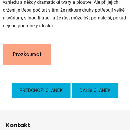
vzhledu a někdy dramatické tvary a ploutve. Ale při jejich
držení je třeba počítat s tím, že některé druhy potřebují velké
akvárium, silnou filtraci, a že růst může být pomalejší, pokud
nejsou podmínky ideální.
PŘEDCHOZÍ ČLÁNEK
DALŠÍ ČLÁNEK
Z
á
Kontakt
p