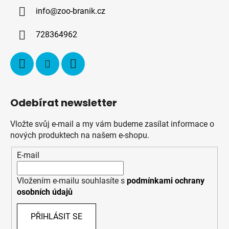
a
info
@
zoo-branik.cz
t
í
728364962
Odebírat newsletter
Vložte svůj e-mail a my vám budeme zasílat informace o
nových produktech na našem e-shopu.
E-mail
Vložením e-mailu souhlasíte s
podmínkami ochrany
osobních údajů
PŘIHLÁSIT SE