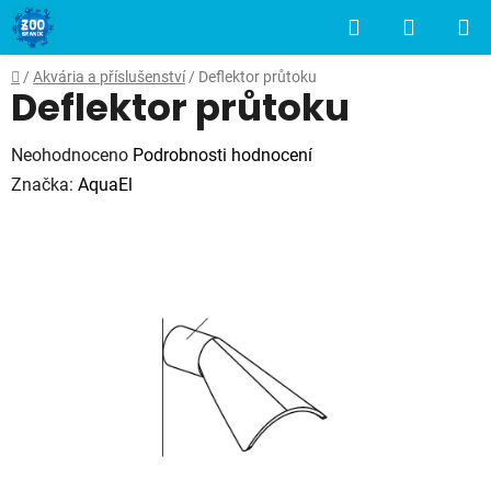
Přejít
Hledat
NÁKUP
na
obsah
KOŠÍK
Domů
/
Akvária a příslušenství
/
Deflektor průtoku
Deflektor průtoku
Průměrné
Neohodnoceno
Podrobnosti hodnocení
hodnocení
Značka:
AquaEl
produktu
je
0,0
z
5
hvězdiček.