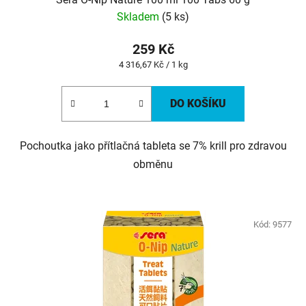
Skladem
(5 ks)
259 Kč
Měrná
4 316,67 Kč / 1 kg
cena:
DO KOŠÍKU
Pochoutka jako přítlačná tableta se 7% krill pro zdravou
obměnu
Kód:
9577