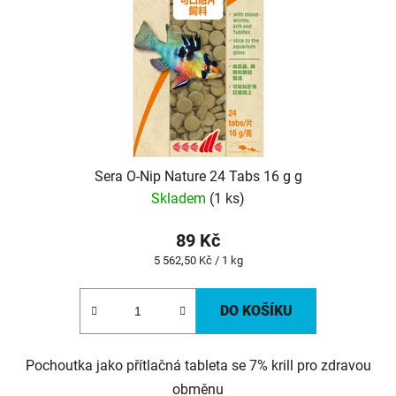
Sera O-Nip Nature 24 Tabs 16 g g
Skladem
(1 ks)
89 Kč
Měrná
5 562,50 Kč / 1 kg
cena:
DO KOŠÍKU
Pochoutka jako přítlačná tableta se 7% krill pro zdravou
obměnu