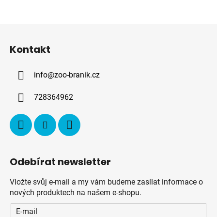
Z
á
Kontakt
p
a
info
@
zoo-branik.cz
t
í
728364962
Odebírat newsletter
Vložte svůj e-mail a my vám budeme zasílat informace o
nových produktech na našem e-shopu.
E-mail