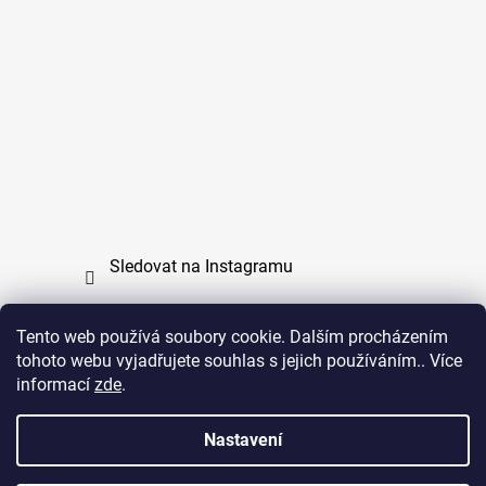
Sledovat na Instagramu
Tento web používá soubory cookie. Dalším procházením
tohoto webu vyjadřujete souhlas s jejich používáním.. Více
PPL
UPS
informací
zde
.
Copyright (c) 2011 - 2026 zoo-branik.cz - Všechna
Nastavení
práva vyhrazena