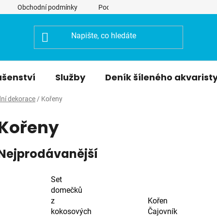
Obchodní podmínky
Podmínky ochrany osobních údajů
ušenství
Služby
Deník šíleného akvarist
dní dekorace
/
Kořeny
Kořeny
Nejprodávanější
Set
domečků
z
Kořen
kokosových
Čajovník