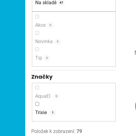
Na skladě
47
p
a
n
Akce
0
e
l
Novinka
0
Tip
0
Značky
AquaEl
0
Trixie
1
Položek k zobrazení:
79