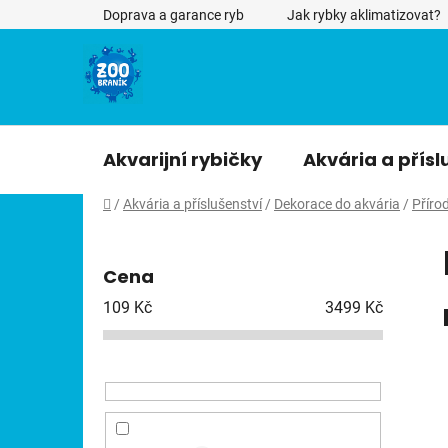
Přejít
Doprava a garance ryb
Jak rybky aklimatizovat?
na
obsah
Akvarijní rybičky
Akvária a přísl
Domů
/
Akvária a příslušenství
/
Dekorace do akvária
/
Příro
P
o
Cena
s
t
109
Kč
3499
Kč
r
a
n
n
í