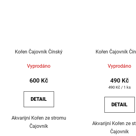
Kořen Čajovník Čínský
Kořen Čajovník Čí
Vyprodáno
Vyprodáno
600 Kč
490 Kč
Měrná
490 Kč / 1 ks
cena:
DETAIL
DETAIL
Akvarijní Kořen ze stromu
Akvarijní Kořen ze s
Čajovník
Čajovník