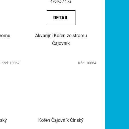
Měrná
470 Kč / 1 ks
cena:
DETAIL
tromu
Akvarijní Kořen ze stromu
Čajovník
Kód:
10867
Kód:
10864
nský
Kořen Čajovník Čínský