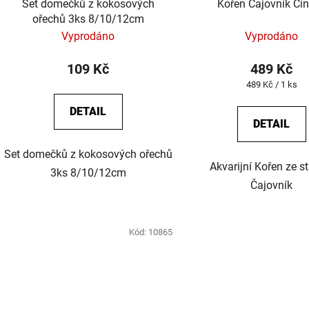
Set domečků z kokosových
Kořen Čajovník Čí
u
ořechů 3ks 8/10/12cm
k
Vyprodáno
Vyprodáno
t
ů
109 Kč
489 Kč
Měrná
489 Kč / 1 ks
cena:
DETAIL
DETAIL
Set domečků z kokosových ořechů
Akvarijní Kořen ze s
3ks 8/10/12cm
Čajovník
Kód:
10865