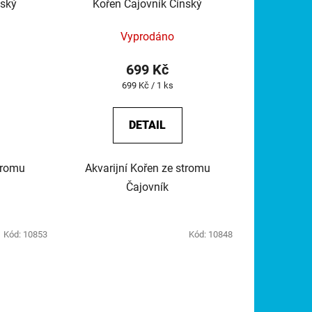
nský
Kořen Čajovník Čínský
t
ů
Vyprodáno
699 Kč
Měrná
699 Kč / 1 ks
cena:
DETAIL
tromu
Akvarijní Kořen ze stromu
Čajovník
Kód:
10853
Kód:
10848