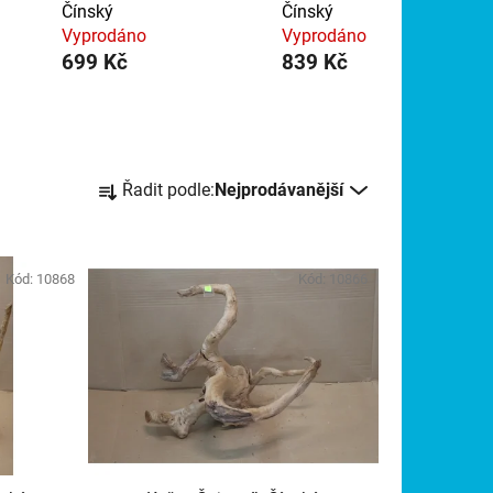
Čínský
Čínský
Vyprodáno
Vyprodáno
699 Kč
839 Kč
Ř
Řadit podle:
Nejprodávanější
a
z
e
n
Kód:
10868
Kód:
10866
í
p
r
o
d
u
k