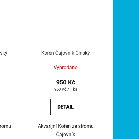
nský
Kořen Čajovník Čínský
Vyprodáno
950 Kč
Měrná
950 Kč / 1 ks
cena:
DETAIL
tromu
Akvarijní Kořen ze stromu
Čajovník