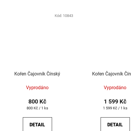
Kód:
10843
Kořen Čajovník Čínský
Kořen Čajovník Čí
Vyprodáno
Vyprodáno
800 Kč
1 599 Kč
Měrná
Měrná
800 Kč / 1 ks
1 599 Kč / 1 ks
cena:
cena:
DETAIL
DETAIL