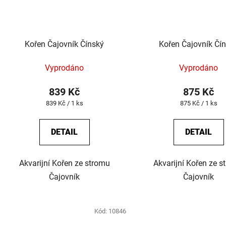
Kořen Čajovník Čínský
Kořen Čajovník Čí
Vyprodáno
Vyprodáno
839 Kč
875 Kč
Měrná
Měrná
839 Kč / 1 ks
875 Kč / 1 ks
cena:
cena:
DETAIL
DETAIL
Akvarijní Kořen ze stromu
Akvarijní Kořen ze s
Čajovník
Čajovník
Kód:
10846