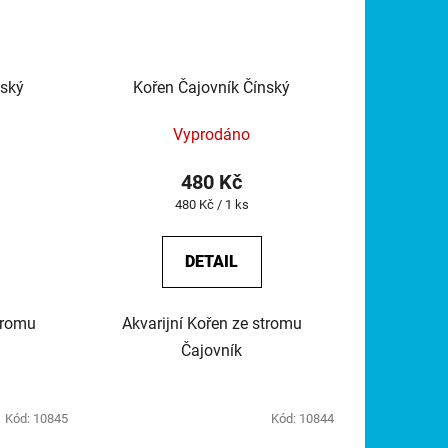
nský
Kořen Čajovník Čínský
Vyprodáno
480 Kč
Měrná
480 Kč / 1 ks
cena:
DETAIL
tromu
Akvarijní Kořen ze stromu
Čajovník
Kód:
10845
Kód:
10844