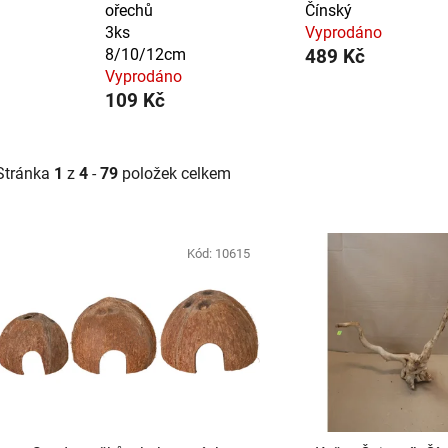
ořechů
Čínský
3ks
Vyprodáno
8/10/12cm
489 Kč
Vyprodáno
109 Kč
Stránka
1
z
4
-
79
položek celkem
V
ý
Kód:
10615
p
i
s
p
r
o
d