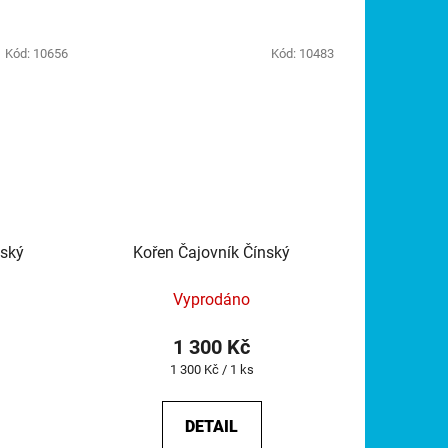
Kód:
10656
Kód:
10483
nský
Kořen Čajovník Čínský
Vyprodáno
1 300 Kč
Měrná
1 300 Kč / 1 ks
cena:
DETAIL