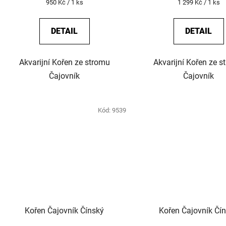
Měrná
Měrná
950 Kč / 1 ks
1 299 Kč / 1 ks
cena:
cena:
DETAIL
DETAIL
Akvarijní Kořen ze stromu
Akvarijní Kořen ze s
Čajovník
Čajovník
Kód:
9539
Kořen Čajovník Čínský
Kořen Čajovník Čí