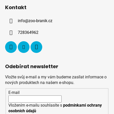
á
Kontakt
p
a
info
@
zoo-branik.cz
t
í
728364962
Odebírat newsletter
Vložte svůj e-mail a my vám budeme zasílat informace o
nových produktech na našem e-shopu.
E-mail
Vložením e-mailu souhlasíte s
podmínkami ochrany
osobních údajů