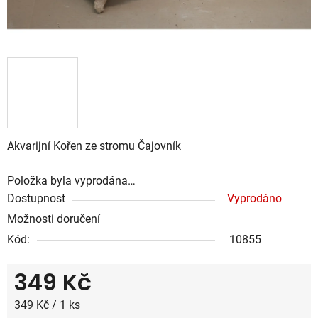
Akvarijní Kořen ze stromu Čajovník
Položka byla vyprodána…
Dostupnost
Vyprodáno
Možnosti doručení
Kód:
10855
349 Kč
Měrná cena:
349 Kč / 1 ks