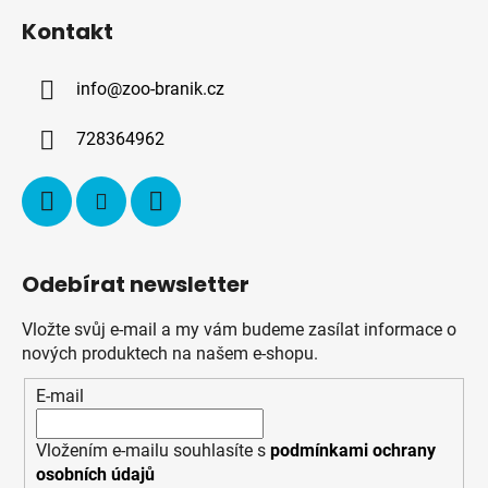
á
Kontakt
p
a
info
@
zoo-branik.cz
t
í
728364962
Odebírat newsletter
Vložte svůj e-mail a my vám budeme zasílat informace o
nových produktech na našem e-shopu.
E-mail
Vložením e-mailu souhlasíte s
podmínkami ochrany
osobních údajů