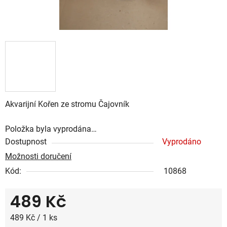
Akvarijní Kořen ze stromu Čajovník
Položka byla vyprodána…
Dostupnost
Vyprodáno
Možnosti doručení
Kód:
10868
489 Kč
Měrná cena:
489 Kč / 1 ks