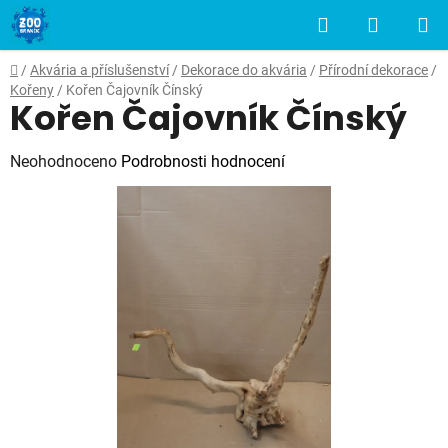
Přejít
Hledat
NÁKUP
na
obsah
KOŠÍK
Domů
/
Akvária a příslušenství
/
Dekorace do akvária
/
Přírodní dekorace
/
Kořeny
/
Kořen Čajovník Čínský
Kořen Čajovník Čínský
Průměrné
Neohodnoceno
Podrobnosti hodnocení
hodnocení
produktu
je
0,0
z
5
hvězdiček.