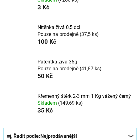
3 Kč
Nítěnka živá 0,5 dcl
Pouze na prodejně
(37,5 ks)
100 Kč
Patentka živá 35g
Pouze na prodejně
(41,87 ks)
50 Kč
Křemenný štěrk 2-3 mm 1 Kg vážený černý
Skladem
(149,69 ks)
35 Kč
Ř
Řadit podle:
Nejprodávanější
a