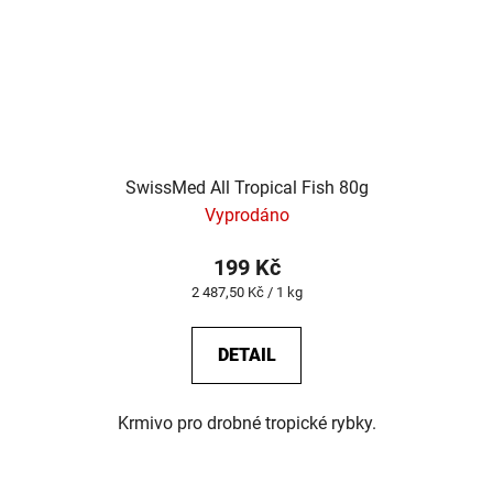
SwissMed All Tropical Fish 80g
Vyprodáno
199 Kč
Měrná
2 487,50 Kč / 1 kg
cena:
DETAIL
Krmivo pro drobné tropické rybky.