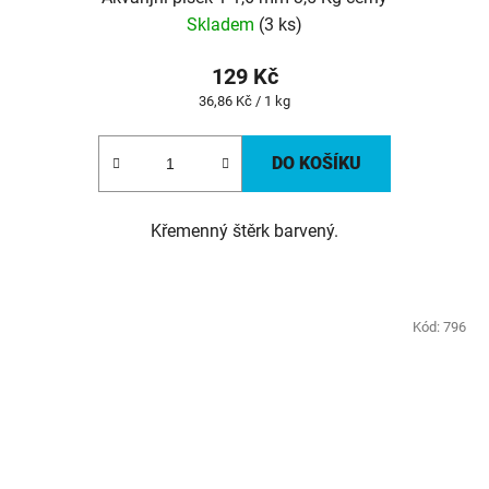
Skladem
(3 ks)
129 Kč
Měrná
36,86 Kč / 1 kg
cena:
DO KOŠÍKU
Křemenný štěrk barvený.
Kód:
796