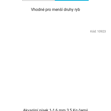
Vhodné pro menší druhy ryb
Kód:
10923
Akvarijní písek 1-1,6 mm 3,5 Kg černý