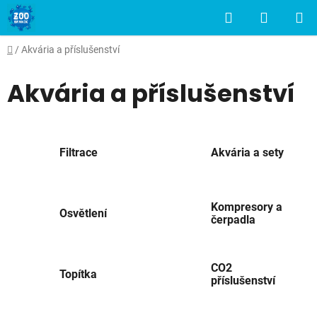
Přejít
Hledat
NÁKUP
na
obsah
KOŠÍK
Domů
/
Akvária a příslušenství
Akvária a příslušenství
Filtrace
Akvária a sety
Kompresory a
Osvětlení
čerpadla
CO2
Topítka
příslušenství