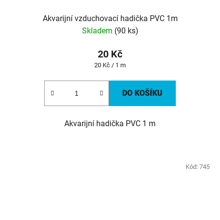
Akvarijní vzduchovací hadička PVC 1m
Skladem
(90 ks)
20 Kč
Měrná
20 Kč / 1 m
cena:
DO KOŠÍKU
Akvarijní hadička PVC 1 m
Kód:
745