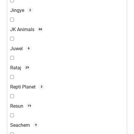
Jingye
2
JK Animals
66
Juwel
6
Rataj
29
Repti Planet
3
Resun
19
Seachem
9