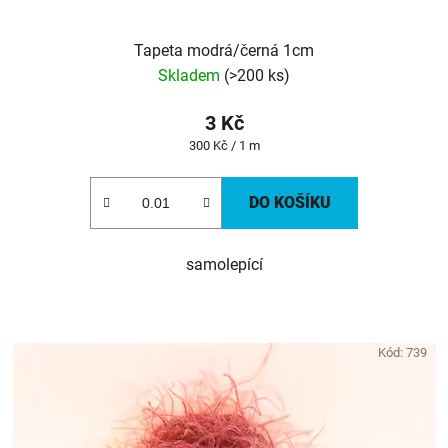
ů
Tapeta modrá/černá 1cm
Skladem
(>200 ks)
3 Kč
Měrná
300 Kč / 1 m
cena:
DO KOŠÍKU
samolepící
Kód:
739