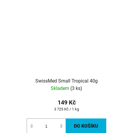
SwissMed Small Tropical 40g
Skladem
(3 ks)
149 Kč
Měrná
3 725 Kč / 1 kg
cena:
DO KOŠÍKU