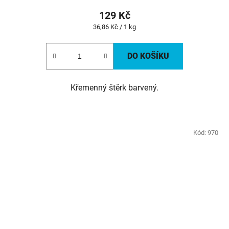
129 Kč
Měrná
36,86 Kč / 1 kg
cena:
DO KOŠÍKU
Křemenný štěrk barvený.
Kód:
970