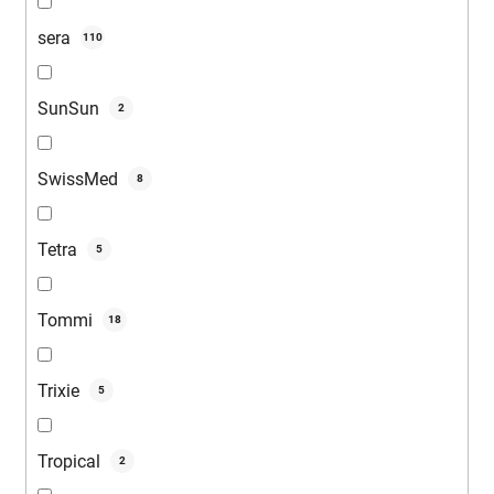
sera
110
SunSun
2
SwissMed
8
Tetra
5
Tommi
18
Trixie
5
Tropical
2