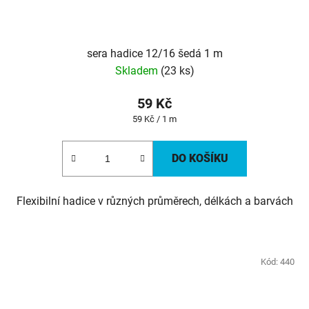
sera hadice 12/16 šedá 1 m
Skladem
(23 ks)
59 Kč
Měrná
59 Kč / 1 m
cena:
DO KOŠÍKU
Flexibilní hadice v různých průměrech, délkách a barvách
Kód:
440