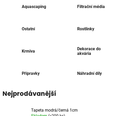
Aquascaping
Filtrační média
Ostatní
Rostlinky
Dekorace do
Krmiva
akvária
Přípravky
Náhradní díly
Nejprodávanější
Tapeta modrá/černá 1cm
Skladem
(>200 ks)