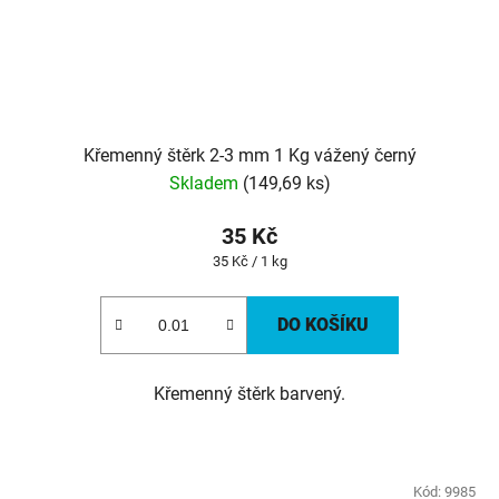
Křemenný štěrk 2-3 mm 1 Kg vážený černý
Skladem
(149,69 ks)
35 Kč
Měrná
35 Kč / 1 kg
cena:
DO KOŠÍKU
Křemenný štěrk barvený.
Kód:
9985