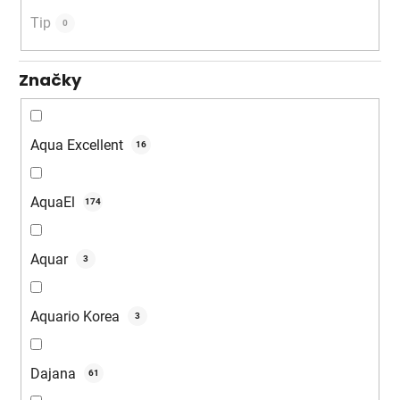
Tip
0
Značky
Aqua Excellent
16
AquaEl
174
Aquar
3
Aquario Korea
3
Dajana
61