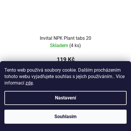
Invital NPK Plant tabs 20
Skladem
(4 ks)
119 Kč
Měrná
119 Kč / 1 ks
Tento web používá soubory cookie. Dalším procházením
cena:
tohoto webu vyjadřujete souhlas s jejich používáním.. Více
DO KOŠÍKU
informací
zde
.
Nastavení
Tablety NPK+mikroprvky pomalu uvolňují živiny po dobu
půl roku. Obsahují všechny potřebné živiny pro zdravý
růst akvarijních rostlin. Rostliny tak nebudou nikdy
Souhlasím
hladovět.