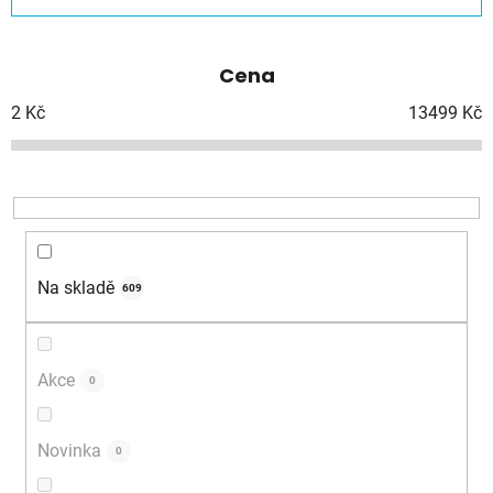
z
e
Cena
n
í
2
Kč
13499
Kč
p
r
o
d
u
k
Na skladě
609
t
ů
Akce
0
Novinka
0