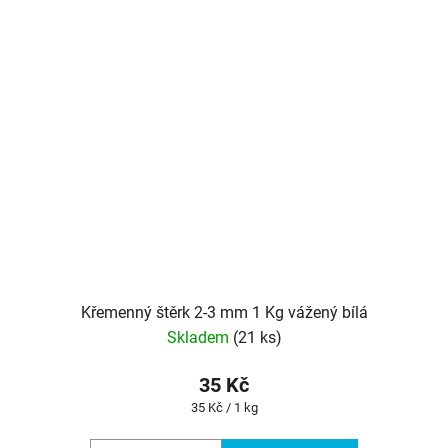
Křemenný štěrk 2-3 mm 1 Kg vážený bílá
Skladem
(21 ks)
35 Kč
Měrná
35 Kč / 1 kg
cena: