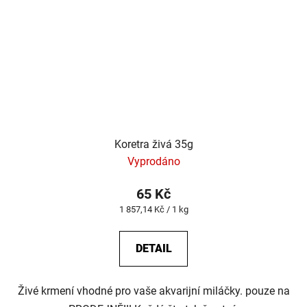
Koretra živá 35g
Vyprodáno
65 Kč
Měrná
1 857,14 Kč / 1 kg
cena:
DETAIL
Živé krmení vhodné pro vaše akvarijní miláčky. pouze na