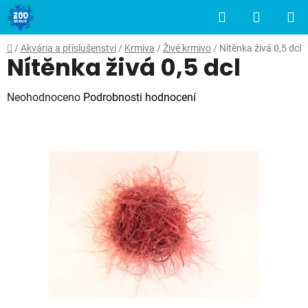
Přejít
Hledat
NÁKUP
na
obsah
KOŠÍK
Domů
/
Akvária a příslušenství
/
Krmiva
/
Živé krmivo
/
Nítěnka živá 0,5 dcl
Nítěnka živá 0,5 dcl
Průměrné
Neohodnoceno
Podrobnosti hodnocení
hodnocení
produktu
je
0,0
z
5
hvězdiček.