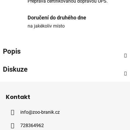
Přeprava certifikovanou dopravou UPS.
Doručení do druhého dne
na jakékoliv místo
Popis
Diskuze
Z
á
Kontakt
p
a
info
@
zoo-branik.cz
t
í
728364962