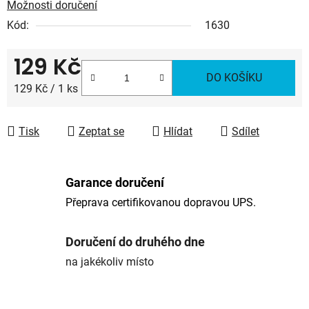
Možnosti doručení
Kód:
1630
129 Kč
DO KOŠÍKU
Měrná cena:
129 Kč / 1 ks
Tisk
Zeptat se
Hlídat
Sdílet
Garance doručení
Přeprava certifikovanou dopravou UPS.
Doručení do druhého dne
na jakékoliv místo