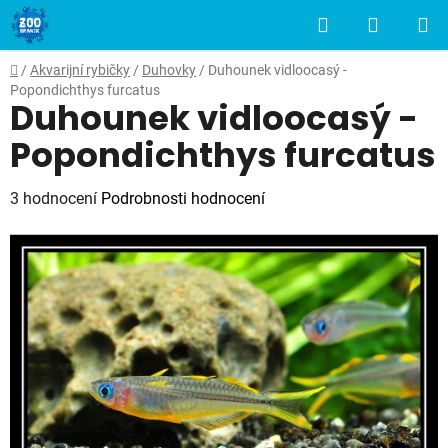
Přejít
Hledat
NÁKUP
na
obsah
KOŠÍK
Domů
/
Akvarijní rybičky
/
Duhovky
/
Duhounek vidloocasý -
Popondichthys furcatus
Duhounek vidloocasý -
Popondichthys furcatus
Průměrné
3 hodnocení
Podrobnosti hodnocení
hodnocení
produktu
je
4,7
z
5
hvězdiček.