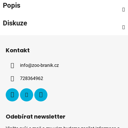
Popis
Diskuze
Z
á
Kontakt
p
a
info
@
zoo-branik.cz
t
í
728364962
Odebírat newsletter