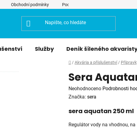
Obchodní podmínky
Podmínky ochrany osobních údajů
ušenství
Služby
Deník šíleného akvarist
Domů
/
Akvária a příslušenství
/
Přípravk
Sera Aquata
Průměrné
Neohodnoceno
Podrobnosti ho
hodnocení
Značka:
sera
produktu
sera aquatan 250 ml
je
0,0
Regulátor vody na vhodnou, na 
z