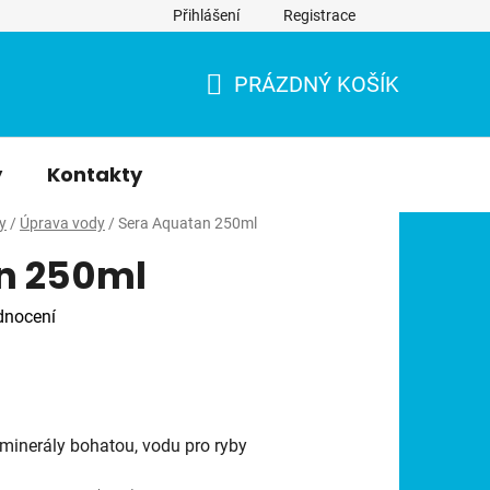
Přihlášení
Registrace
PRÁZDNÝ KOŠÍK
NÁKUPNÍ
KOŠÍK
y
Kontakty
y
/
Úprava vody
/
Sera Aquatan 250ml
n 250ml
dnocení
minerály bohatou, vodu pro ryby