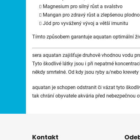
Magnesium pro silný růst a svalstvo
Mangan pro zdravý růst a zlepšenou plodno
Jód pro vyvážený vývoj a větší imunitu
Tímto způsobem garantuje aquatan optimální živ
sera aquatan zajišťuje druhově vhodnou vodu pro 
Tyto škodlivé látky jsou i při nepatrné koncentrac
někdy smrtelné. Od kdy jsou ryby a/nebo krevety
aquatan je schopen odstranit či vázat tyto škodli
tak chrání obyvatele akvária před nebezpečnou o
Z
á
Kontakt
Odeb