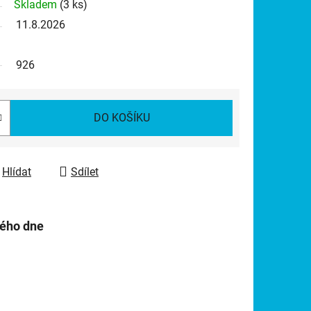
Skladem
(3 ks)
11.8.2026
926
DO KOŠÍKU
Hlídat
Sdílet
hého dne