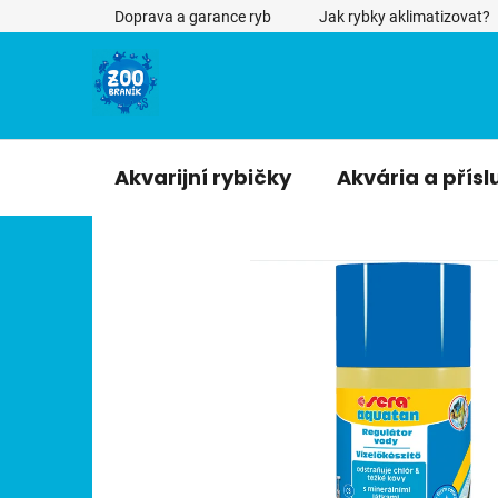
Přejít
Doprava a garance ryb
Jak rybky aklimatizovat?
na
obsah
Akvarijní rybičky
Akvária a přísl