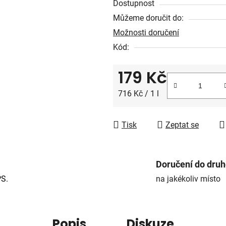
5
Dostupnost
hvězdiček.
Můžeme doručit do:
Možnosti doručení
Kód:
179 Kč
Měrná cena:
716 Kč / 1 l
Tisk
Zeptat se
Doručení do dru
PS.
na jakékoliv místo
Popis
Diskuze