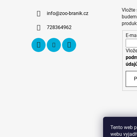
p
a
Vložte
info
@
zoo-branik.cz
t
budeme
í
produk
728364962
E-mai
Vlože
podm
údaj
P
Tento web p
webu vyjadřu