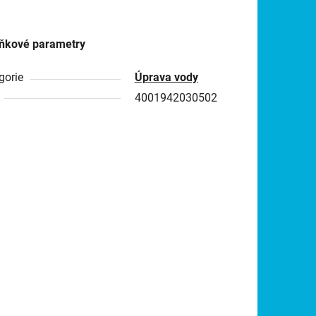
ňkové parametry
gorie
Úprava vody
4001942030502