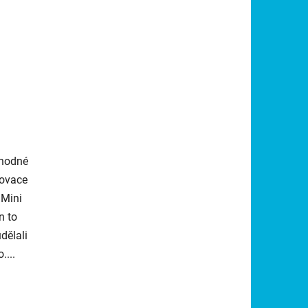
vhodné
novace
 Mini
n to
dělali
....