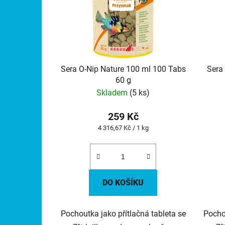
Sera O-Nip Nature 100 ml 100 Tabs
Sera
60 g
Skladem
(5 ks)
259 Kč
Měrná
4 316,67 Kč / 1 kg
cena:
DO KOŠÍKU
Pochoutka jako přítlačná tableta se
Pochou