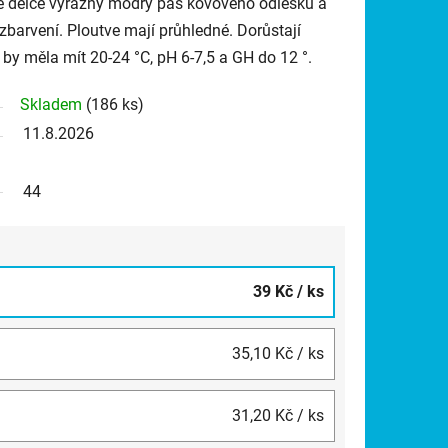
elé délce výrazný modrý pás kovového odlesku a
zbarvení. Ploutve mají průhledné. Dorůstají
 by měla mít 20-24 °C, pH 6-7,5 a GH do 12 °.
Skladem
(186 ks)
11.8.2026
44
39 Kč
/ ks
35,10 Kč
/ ks
31,20 Kč
/ ks