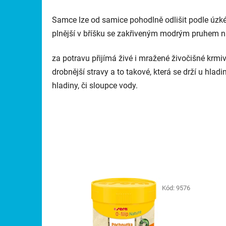
Samce lze od samice pohodlně odlišit podle úzké 
plnější v bříšku se zakřiveným modrým pruhem n
za potravu přijímá živé i mražené živočišné krmi
drobnější stravy a to takové, která se drží u hlad
hladiny, či sloupce vody.
Kód:
9576