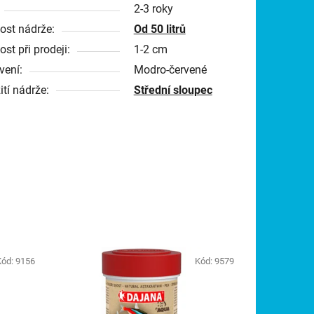
2-3 roky
kost nádrže:
Od 50 litrů
ost při prodeji:
1-2 cm
vení:
Modro-červené
ití nádrže:
Střední sloupec
Kód:
9156
Kód:
9579