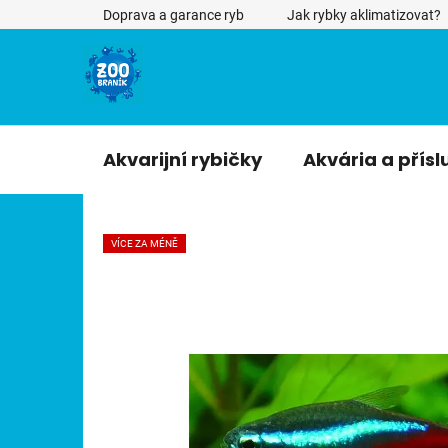
Přejít
Doprava a garance ryb
Jak rybky aklimatizovat?
na
obsah
Akvarijní rybičky
Akvária a přísl
VÍCE ZA MÉNĚ