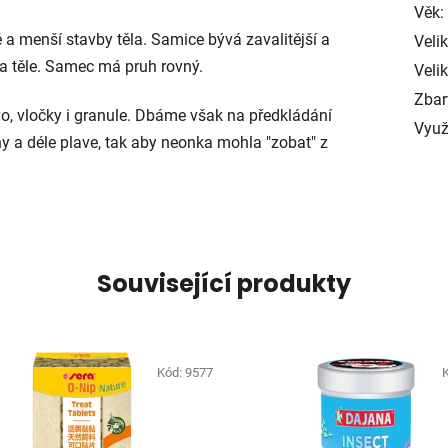
Věk:
a menší stavby těla. Samice bývá zavalitější a
Veli
a těle. Samec má pruh rovný.
Velik
Zbar
vo, vločky i granule. Dbáme však na předkládání
Využ
iny a déle plave, tak aby neonka mohla "zobat" z
Související produkty
Kód:
9577