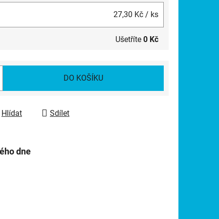
27,30 Kč
/ ks
Ušetříte
0 Kč
DO KOŠÍKU
Hlídat
Sdílet
hého dne