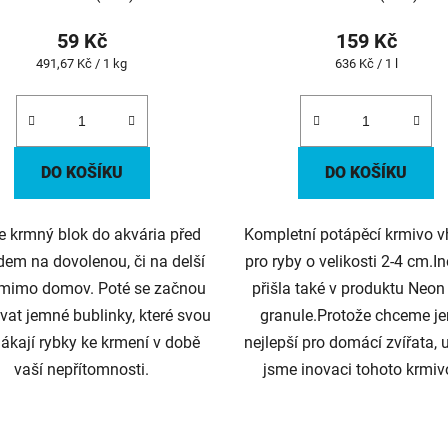
59 Kč
159 Kč
Měrná
Měrná
491,67 Kč / 1 kg
636 Kč / 1 l
cena:
cena:
DO KOŠÍKU
DO KOŠÍKU
e krmný blok do akvária před
Kompletní potápěcí krmivo 
dem na dovolenou, či na delší
pro ryby o velikosti 2-4 cm.I
mimo domov. Poté se začnou
přišla také v produktu Neon
vat jemné bublinky, které svou
granule.Protože chceme je
lákají rybky ke krmení v době
nejlepší pro domácí zvířata, u
vaší nepřítomnosti.
jsme inovaci tohoto krmivo