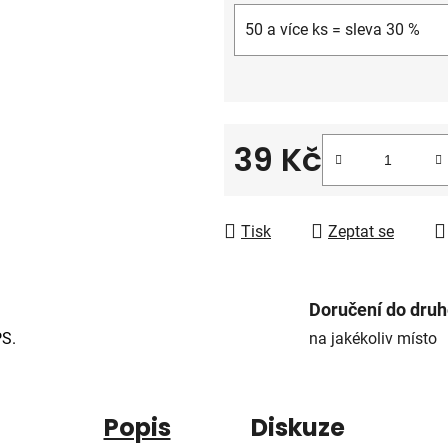
50 a více ks = sleva 30 %
39 Kč
Měrná cena:
Tisk
Zeptat se
Doručení do dru
PS.
na jakékoliv místo
Popis
Diskuze