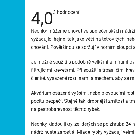
4,0
Průměrné
3 hodnocení
hodnocení
produktu
je
Neonky můžeme chovat ve společenských nádržích
4,0
z
vyžadující hejno, tak jako většina tetrovitých, neb
5
hvězdiček.
chování. Povětšinou se zdržují v horním sloupci a
Je možné soužití s podobně velkými a mírumilov
filtrujícimi krevetami. Při soužití s ​​trpasličími
členité, vysazené rostlinami a mechem, aby se m
Akvárium osázené vyššími, nebo plovoucími rostl
pocitu bezpečí. Stejně tak, drobnější zrnitost a
na pestrobarevnost těchto rybek.
Neonky kladou jikry, ze kterých se po zhruba 24 h
nádrž hustě zarostlá. Mladé rybky vyžadují velm