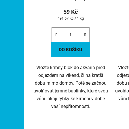
59 Kč
Měrná
491,67 Kč / 1 kg
cena:
DO KOŠÍKU
Vložte krmný blok do akvária před
Vložt
odjezdem na víkend, či na kratší
odjez
dobu mimo domov. Poté se začnou
dobu 
uvolňovat jemné bublinky, které svou
uvolňo
vůní lákají rybky ke krmení v době
vůní 
vaší nepřítomnosti.