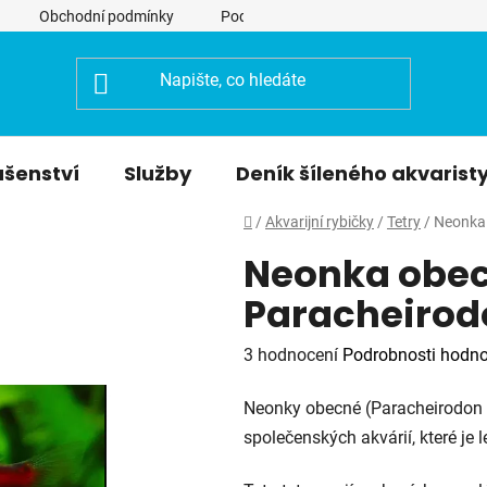
Obchodní podmínky
Podmínky ochrany osobních údajů
ušenství
Služby
Deník šíleného akvarist
Domů
/
Akvarijní rybičky
/
Tetry
/
Neonka 
Neonka obec
Paracheirod
Průměrné
3 hodnocení
Podrobnosti hodno
hodnocení
Neonky obecné (Paracheirodon i
produktu
společenských akvárií, které je 
je
4,0