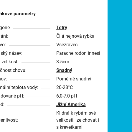
ňkové parametry
gorie
Tetry
ání:
Čilá hejnová rybka
vo:
Všežravec
nský název:
Paracheirodon innesi
 velikost:
3-5cm
čnost chovu:
Snadný
ov:
Poměrně snadný
mální teplota vody:
20-28°C
dované pH:
6,0-7,0 pH
d:
Jižní Amerika
Klidná k rybám své
enlivost:
velikosti, lze chovat i
s krevetkami