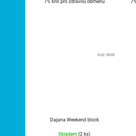
7% krill pro zdravou obměnu
7%
Kód:
9608
Dajana Weekend block
Skladem
(2 ks)