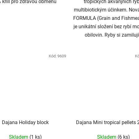
 krill pro zdravou obměnu
tropických akvarijních ry
multibiotickým účinkem. No
FORMULA (Grain and Fishmea
je unikátní složení bez rybí m
obilovin. Ryby si zamilují.
Kód:
9609
K
Dajana Holiday block
Dajana Mini tropical pellets
Skladem
(1 ks)
Skladem
(6 ks)