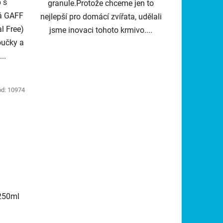
b s
granule.Protože chceme jen to
vá GAFF
nejlepší pro domácí zvířata, udělali
l Free)
jsme inovaci tohoto krmivo....
oučky a
..
ód:
10974
 250ml