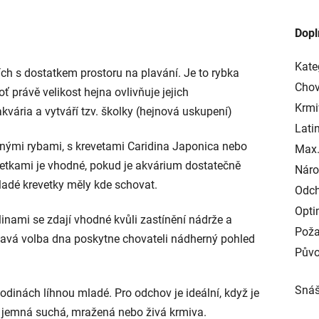
Dopl
Kate
 s dostatkem prostoru na plavání. Je to rybka
Chov
oť právě velikost hejna ovlivňuje jejich
Krmi
kvária a vytváří tzv. školky (hejnová uskupení)
Lati
nými rybami, s krevetami Caridina Japonica nebo
Max.
 krevetkami je vhodné, pokud je akvárium dostatečně
Náro
ladé krevetky měly kde schovat.
Odch
Opti
inami se zdají vhodné kvůli zastínění nádrže a
Poža
 tmavá volba dna poskytne chovateli nádherný pohled
Půvo
Snáš
odinách líhnou mladé. Pro odchov je ideální, když je
i jemná suchá, mražená nebo živá krmiva.