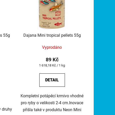
ts 55g
Dajana Mini tropical pellets 55g
Vyprodáno
89 Kč
Měrná
1 618,18 Kč / 1 kg
cena:
DETAIL
Kompletní potápěcí krmivo vhodné
pro ryby o velikosti 2-4 cm.Inovace
y druhy
přišla také v produktu Neon Mini