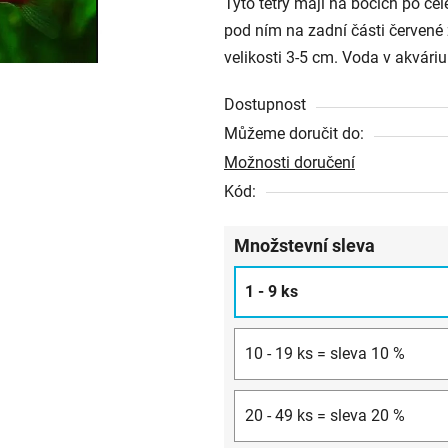
Tyto tetry mají na bocích po c
z
pod ním na zadní části červené 
5
velikosti 3-5 cm. Voda v akváriu
hvězdiček.
Dostupnost
Můžeme doručit do:
Možnosti doručení
Kód:
Množstevní sleva
1 - 9 ks
10 - 19 ks = sleva 10 %
20 - 49 ks = sleva 20 %