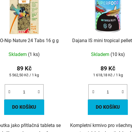
 O-Nip Nature 24 Tabs 16 g g
Dajana IS mini tropical pelle
Skladem
(1 ks)
Skladem
(10 ks)
89 Kč
89 Kč
Měrná
Měrná
5 562,50 Kč / 1 kg
1 618,18 Kč / 1 kg
cena:
cena:
DO KOŠÍKU
DO KOŠÍKU
tka jako přítlačná tableta se
Kompletní krmivo pro všechn