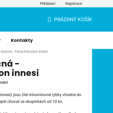
Přihlášení
Registrace
PRÁZDNÝ KOŠÍK
NÁKUPNÍ
KOŠÍK
y
Kontakty
obecná - Paracheirodon innesi
ná -
on innesi
cení
nnesi) jsou čilé mírumilovné rybky vhodné do
lepší chovat ve skupinkách od 10 ks.