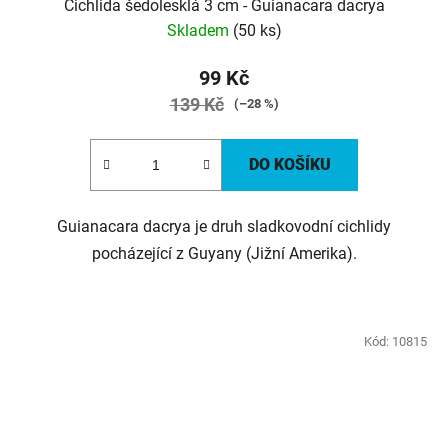
Cichlida šedolesklá 3 cm - Guianacara dacrya
Skladem
(50 ks)
99 Kč
139 Kč
(–28 %)
DO KOŠÍKU
Guianacara dacrya je druh sladkovodní cichlidy
pocházející z Guyany (Jižní Amerika).
Kód:
10815