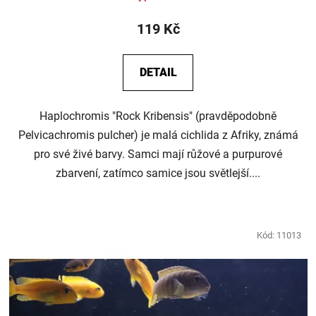
119 Kč
DETAIL
Haplochromis "Rock Kribensis" (pravděpodobně
Pelvicachromis pulcher) je malá cichlida z Afriky, známá
pro své živé barvy. Samci mají růžové a purpurové
zbarvení, zatímco samice jsou světlejší....
Kód:
11013