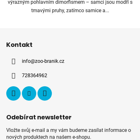
výrazným pohlavním dimorfismem – samci jsou modří s
tmavými pruhy, zatímco samice a...
Z
á
Kontakt
p
a
info
@
zoo-branik.cz
t
í
728364962
Odebírat newsletter
Vložte svůj e-mail a my vám budeme zasílat informace o
nových produktech na našem e-shopu.