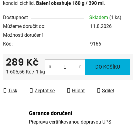
kondici cichlid.
Balení obsahuje 180 g / 390 ml.
Dostupnost
Skladem
(1 ks)
Můžeme doručit do:
11.8.2026
Možnosti doručení
Kód:
9166
289 Kč
DO KOŠÍKU
Měrná cena:
1 605,56 Kč / 1 kg
Tisk
Zeptat se
Hlídat
Sdílet
Garance doručení
Přeprava certifikovanou dopravou UPS.