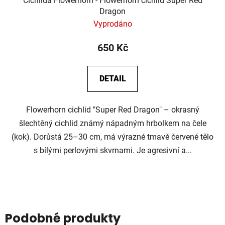
Cichlida Flowerhorn - Flowerhorn cichlid Super Red
Dragon
Vyprodáno
650 Kč
DETAIL
Flowerhorn cichlid "Super Red Dragon" – okrasný
šlechtěný cichlid známý nápadným hrbolkem na čele
(kok). Dorůstá 25–30 cm, má výrazné tmavě červené tělo
s bílými perlovými skvrnami. Je agresivní a...
Podobné produkty