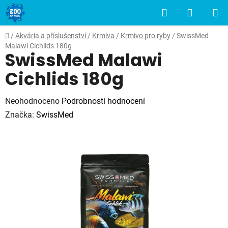
Přejít
Hledat
NÁKUP
na
obsah
KOŠÍK
Domů
/
Akvária a příslušenství
/
Krmiva
/
Krmivo pro ryby
/
SwissMed
Malawi Cichlids 180g
SwissMed Malawi
Cichlids 180g
Průměrné
Neohodnoceno
Podrobnosti hodnocení
hodnocení
Značka:
SwissMed
produktu
je
0,0
z
5
hvězdiček.