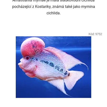
Amatitlania myrnae je malá sladkovodní cichlida
pocházející z Kostariky, známá také jako myrnina
cichlida.
Kód:
9752