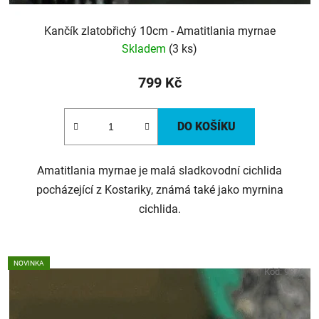
Kančík zlatobřichý 10cm - Amatitlania myrnae
Skladem
(3 ks)
799 Kč
DO KOŠÍKU
Amatitlania myrnae je malá sladkovodní cichlida
pocházející z Kostariky, známá také jako myrnina
cichlida.
NOVINKA
Kód:
9376