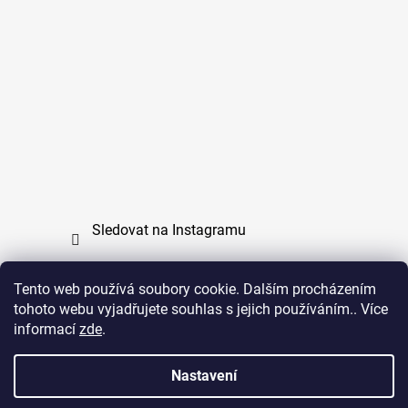
Sledovat na Instagramu
Tento web používá soubory cookie. Dalším procházením
tohoto webu vyjadřujete souhlas s jejich používáním.. Více
PPL
UPS
informací
zde
.
Copyright (c) 2011 - 2026 zoo-branik.cz - Všechna
Nastavení
práva vyhrazena