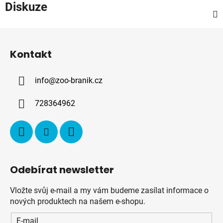
Diskuze
Z
á
Kontakt
p
a
info
@
zoo-branik.cz
t
í
728364962
Odebírat newsletter
Vložte svůj e-mail a my vám budeme zasílat informace o
nových produktech na našem e-shopu.
E-mail