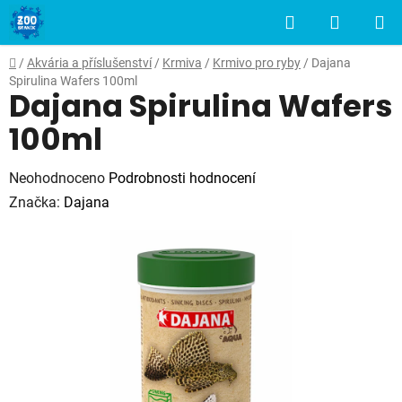
Přejít
Hledat
NÁKUP
na
obsah
KOŠÍK
Domů
/
Akvária a příslušenství
/
Krmiva
/
Krmivo pro ryby
/
Dajana
Spirulina Wafers 100ml
Dajana Spirulina Wafers
100ml
Průměrné
Neohodnoceno
Podrobnosti hodnocení
hodnocení
Značka:
Dajana
produktu
je
0,0
z
5
hvězdiček.