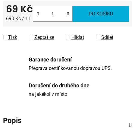
69 Kč
DO KOŠÍKU
Měrná cena:
690 Kč / 1 l
Tisk
Zeptat se
Hlídat
Sdílet
Garance doručení
Přeprava certifikovanou dopravou UPS.
Doručení do druhého dne
na jakékoliv místo
Popis