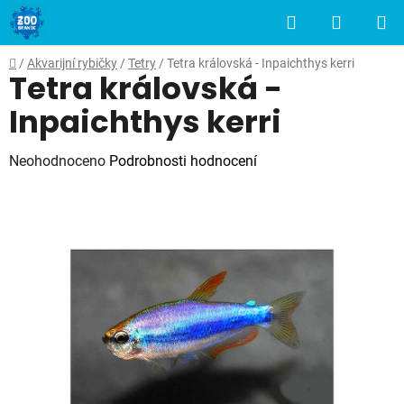
Přejít
Hledat
NÁKUP
na
obsah
KOŠÍK
Domů
/
Akvarijní rybičky
/
Tetry
/
Tetra královská - Inpaichthys kerri
Tetra královská -
Inpaichthys kerri
Průměrné
Neohodnoceno
Podrobnosti hodnocení
hodnocení
produktu
je
0,0
z
5
hvězdiček.