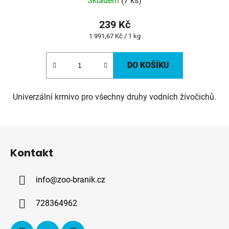
Skladem
(7 ks)
239 Kč
Měrná
1 991,67 Kč / 1 kg
cena:
DO KOŠÍKU
Univerzální krmivo pro všechny druhy vodních živočichů.
Z
á
Kontakt
p
a
info
@
zoo-branik.cz
t
í
728364962