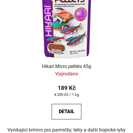
Hikari Micro pellets 45g
Vyprodáno
189 Kč
Měrná
4 200 Kč / 1 kg
cena:
DETAIL
Vynikající krmivo pro parmičky, tetry a další tropické ryby