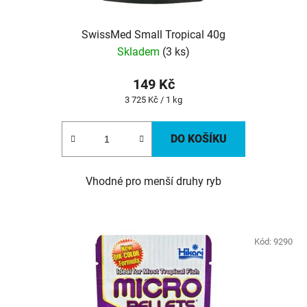
SwissMed Small Tropical 40g
Skladem
(3 ks)
149 Kč
Měrná
3 725 Kč / 1 kg
cena:
DO KOŠÍKU
Vhodné pro menší druhy ryb
Kód:
9290