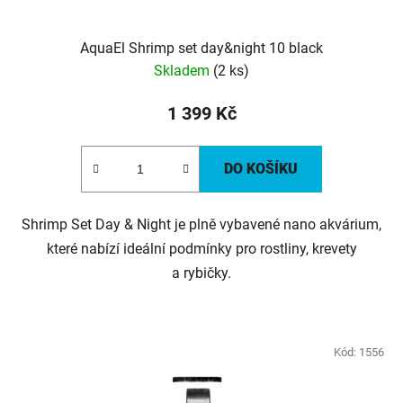
AquaEl Shrimp set day&night 10 black
Skladem
(2 ks)
1 399 Kč
DO KOŠÍKU
Shrimp Set Day & Night je plně vybavené nano akvárium,
které nabízí ideální podmínky pro rostliny, krevety
a rybičky.
Kód:
1556