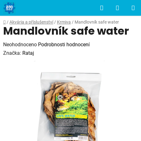
Přejít
Hledat
NÁKUP
na
obsah
KOŠÍK
Domů
/
Akvária a příslušenství
/
Krmiva
/
Mandlovník safe water
Mandlovník safe water
Průměrné
Neohodnoceno
Podrobnosti hodnocení
hodnocení
Značka:
Rataj
produktu
je
0,0
z
5
hvězdiček.