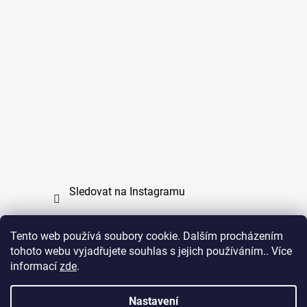
Sledovat na Instagramu
Tento web používá soubory cookie. Dalším procházením
tohoto webu vyjadřujete souhlas s jejich používáním.. Více
PPL
UPS
informací
zde
.
Copyright (c) 2011 - 2026 zoo-branik.cz - Všechna
Nastavení
práva vyhrazena