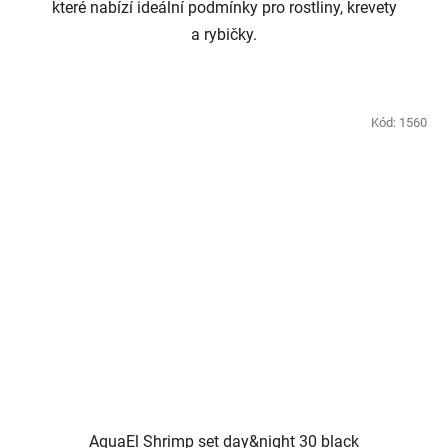
které nabízí ideální podmínky pro rostliny, krevety
a rybičky.
Kód:
1560
AquaEl Shrimp set day&night 30 black