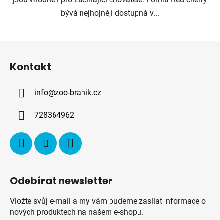
bývá nejhojněji dostupná v...
Z
á
Kontakt
p
a
info
@
zoo-branik.cz
t
í
728364962
Odebírat newsletter
Vložte svůj e-mail a my vám budeme zasílat informace o
nových produktech na našem e-shopu.