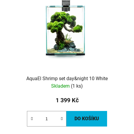
AquaEl Shrimp set day&night 10 White
Skladem
(1 ks)
1 399 Kč
DO KOŠÍKU