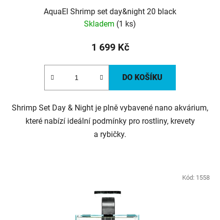
AquaEl Shrimp set day&night 20 black
Skladem
(1 ks)
1 699 Kč
DO KOŠÍKU
Shrimp Set Day & Night je plně vybavené nano akvárium,
které nabízí ideální podmínky pro rostliny, krevety
a rybičky.
Kód:
1558