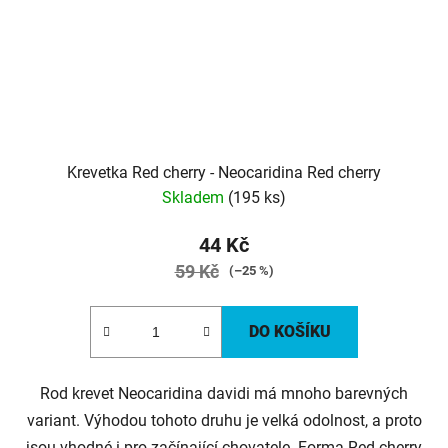
Krevetka Red cherry - Neocaridina Red cherry
Skladem
(195 ks)
44 Kč
59 Kč
(–25 %)
DO KOŠÍKU
Rod krevet Neocaridina davidi má mnoho barevných
variant. Výhodou tohoto druhu je velká odolnost, a proto
jsou vhodné i pro začínající chovatele. Forma Red cherry