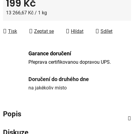
199 Kč
Měrná cena:
13 266,67 Kč / 1 kg
Tisk
Zeptat se
Hlídat
Sdílet
Garance doručení
Přeprava certifikovanou dopravou UPS.
Doručení do druhého dne
na jakékoliv místo
Popis
Diskuze