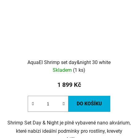
AquaEl Shrimp set day&night 30 white
Skladem
(1 ks)
1 899 Kč
DO KOŠÍKU
Shrimp Set Day & Night je plně vybavené nano akvárium,
které nabízí ideální podmínky pro rostliny, krevety