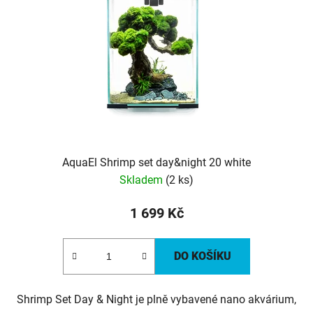
AquaEl Shrimp set day&night 20 white
Skladem
(2 ks)
1 699 Kč
DO KOŠÍKU
Shrimp Set Day & Night je plně vybavené nano akvárium,