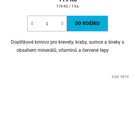
Měrná
119 Kč / 1 ks
cena:
DO KOŠÍKU
Doplňkové krmivo pro krevety, kraby, sumce a šneky s
obsahem minerálů, vitamínů a červené řepy
Kód:
9919