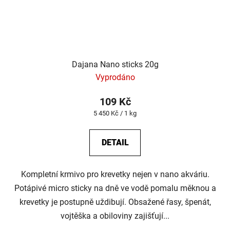
Dajana Nano sticks 20g
Vyprodáno
109 Kč
Měrná
5 450 Kč / 1 kg
cena:
DETAIL
Kompletní krmivo pro krevetky nejen v nano akváriu.
Potápivé micro sticky na dně ve vodě pomalu měknou a
krevetky je postupně uždibují. Obsažené řasy, špenát,
vojtěška a obiloviny zajišťují...