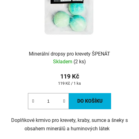
Minerální dropsy pro krevety ŠPENÁT
Skladem
(2 ks)
119 Kč
Měrná
119 Kč / 1 ks
cena:
DO KOŠÍKU
Doplňkové krmivo pro krevety, kraby, sumce a šneky s
obsahem minerálů a huminových látek