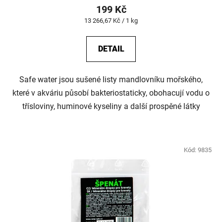
199 Kč
Měrná
13 266,67 Kč / 1 kg
cena:
DETAIL
Safe water jsou sušené listy mandlovníku mořského,
které v akváriu působí bakteriostaticky, obohacují vodu o
třísloviny, huminové kyseliny a další prospěné látky
Kód:
9835