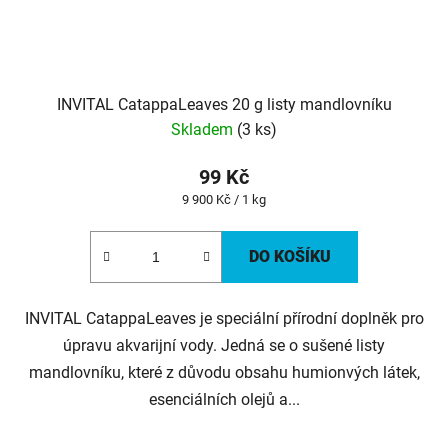
INVITAL CatappaLeaves 20 g listy mandlovníku
Skladem
(3 ks)
99 Kč
Měrná
9 900 Kč / 1 kg
cena:
DO KOŠÍKU
INVITAL CatappaLeaves je speciální přírodní doplněk pro
úpravu akvarijní vody. Jedná se o sušené listy
mandlovníku, které z důvodu obsahu humionvých látek,
esenciálních olejů a...