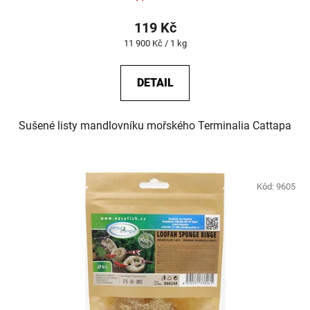
119 Kč
Měrná
11 900 Kč / 1 kg
cena:
DETAIL
Sušené listy mandlovníku mořského Terminalia Cattapa
Kód:
9605