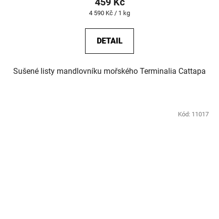
459 Kč
Měrná
4 590 Kč / 1 kg
cena:
DETAIL
Sušené listy mandlovníku mořského Terminalia Cattapa
Kód:
11017