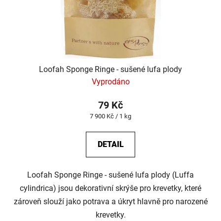
Loofah Sponge Ringe - sušené lufa plody
Vyprodáno
79 Kč
Měrná
7 900 Kč / 1 kg
cena:
DETAIL
Loofah Sponge Ringe - sušené lufa plody (Luffa
cylindrica) jsou dekorativní skrýše pro krevetky, které
zároveň slouží jako potrava a úkryt hlavně pro narozené
krevetky.