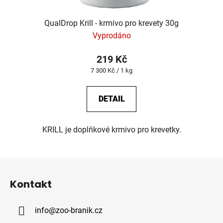
QualDrop Krill - krmivo pro krevety 30g
Vyprodáno
219 Kč
Měrná
7 300 Kč / 1 kg
cena:
DETAIL
KRILL je doplňkové krmivo pro krevetky.
Z
á
Kontakt
p
a
info
@
zoo-branik.cz
t