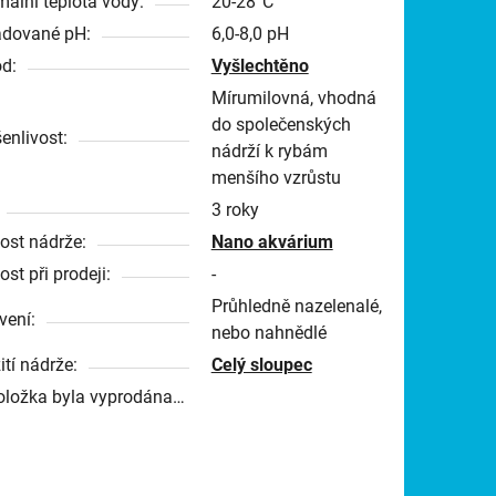
mální teplota vody:
20-28°C
dované pH:
6,0-8,0 pH
d:
Vyšlechtěno
Mírumilovná, vhodná
do společenských
enlivost:
nádrží k rybám
menšího vzrůstu
3 roky
kost nádrže:
Nano akvárium
ost při prodeji:
-
Průhledně nazelenalé,
vení:
nebo nahnědlé
ití nádrže:
Celý sloupec
oložka byla vyprodána…