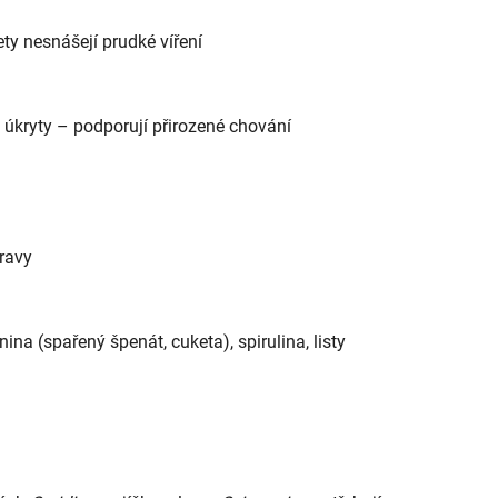
ty nesnášejí prudké víření
 úkryty – podporují přirozené chování
travy
ina (spařený špenát, cuketa), spirulina, listy