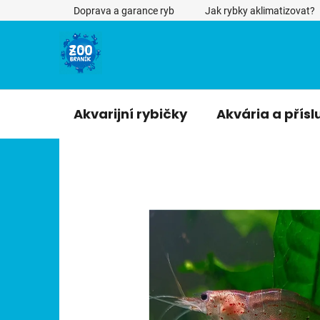
Přejít
Doprava a garance ryb
Jak rybky aklimatizovat?
na
obsah
Akvarijní rybičky
Akvária a přísl