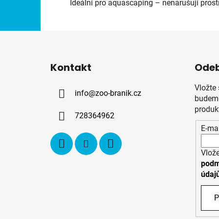
Ideální pro aquascaping – nenarušují prost
Z
á
Kontakt
Odeb
p
a
Vložte
info
@
zoo-branik.cz
t
budeme
í
produk
728364962
E-mai
Vlože
podm
údaj
P