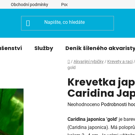
Obchodní podmínky
Podmínky ochrany osobních údajů
ušenství
Služby
Deník šíleného akvarist
Domů
/
Akvarijní rybičky
/
Krevety a raci
gold
Krevetka jap
Caridina Ja
Průměrné
Neohodnoceno
Podrobnosti ho
hodnocení
Caridina japonica 'gold'
je bare
produktu
(Caridina japonica). Má poloprů
je