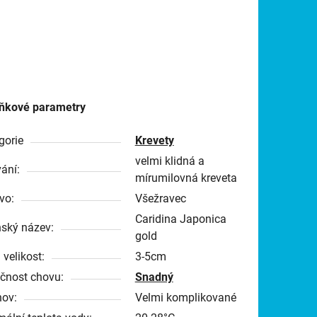
ňkové parametry
gorie
Krevety
velmi klidná a
ání:
mírumilovná kreveta
vo:
Všežravec
Caridina Japonica
nský název:
gold
 velikost:
3-5cm
čnost chovu:
Snadný
ov:
Velmi komplikované