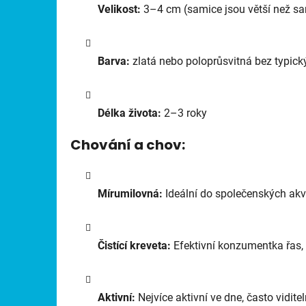
Velikost:
3–4 cm (samice jsou větší než sa
Barva:
zlatá nebo poloprůsvitná bez typick
Délka života:
2–3 roky
Chování a chov:
Mírumilovná:
Ideální do společenských akvár
Čistící kreveta:
Efektivní konzumentka řas,
Aktivní:
Nejvíce aktivní ve dne, často viditel