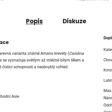
Popis
Diskuze
Dopl
ace
Kate
barevná varianta známé Amano krevety (
Caridina
Chov
ma se vyznačuje světlým až mléčně bílým tělem a
čisticí schopnosti a neobvyklý vzhled.
Krmi
Lati
Max.
chodní Asie
Náro
Odch