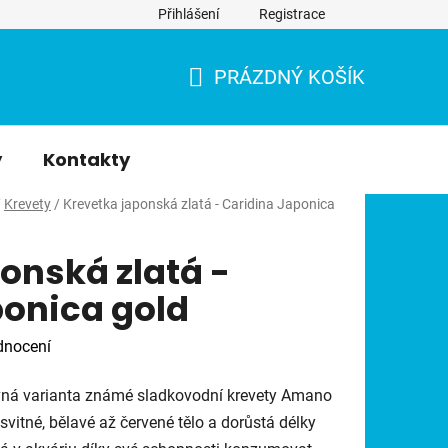
Přihlášení
Registrace
PRÁZDNÝ KOŠÍK
NÁKUPNÍ
KOŠÍK
y
Kontakty
/
Krevety
/
Krevetka japonská zlatá - Caridina Japonica
onská zlatá -
ponica gold
dnocení
vná varianta známé sladkovodní krevety Amano
svitné, bělavé až červené tělo a dorůstá délky