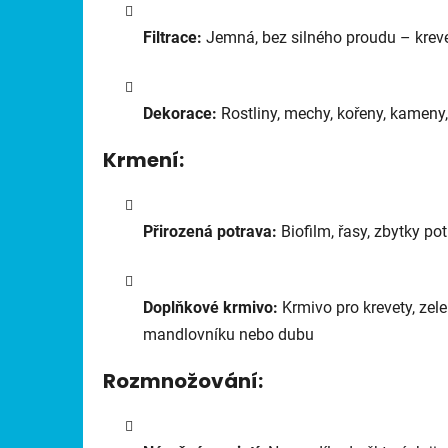
Filtrace:
Jemná, bez silného proudu – kreve
Dekorace:
Rostliny, mechy, kořeny, kameny,
Krmení:
Přirozená potrava:
Biofilm, řasy, zbytky po
Doplňkové krmivo:
Krmivo pro krevety, zelen
mandlovníku nebo dubu
Rozmnožování: