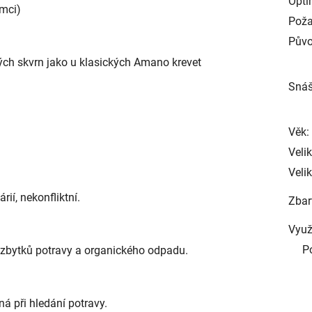
Opti
mci)
Poža
Půvo
ých skvrn jako u klasických Amano krevet
Snáš
Věk:
Veli
Velik
ií, nekonfliktní.
Zbar
Využ
P
 zbytků potravy a organického odpadu.
ná při hledání potravy.