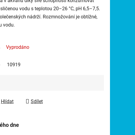
á v akváriu díky své schopnosti konzumovat
ysličenou vodu s teplotou 20–26 °C, pH 6,5–7,5.
olečenských nádrží. Rozmnožování je obtížné,
u vodu.
Vyprodáno
10919
Hlídat
Sdílet
hého dne