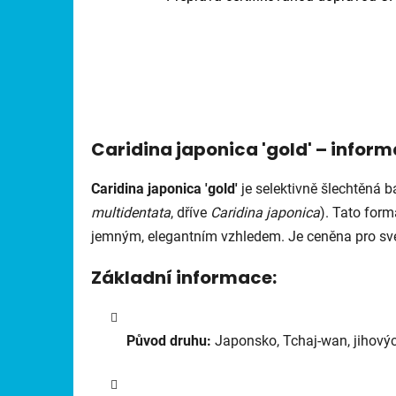
Caridina japonica 'gold'
– inform
Caridina japonica 'gold'
je selektivně šlechtěná 
multidentata
, dříve
Caridina japonica
). Tato for
jemným, elegantním vzhledem. Je ceněna pro své 
Základní informace:
Původ druhu:
Japonsko, Tchaj-wan, jihový