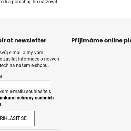
ředí a pomáhají ho udržovat.
írat newsletter
Přijímáme online p
 svůj e-mail a my vám
 zasílat informace o nových
tech na našem e-shopu.
l
ním e-mailu souhlasíte s
ínkami ochrany osobních
ů
ŘIHLÁSIT SE