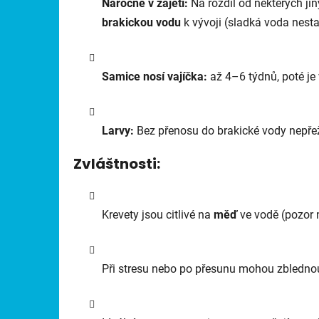
Náročné v zajetí:
Na rozdíl od některých ji
brakickou vodu
k vývoji (sladká voda nesta
Samice nosí vajíčka:
až 4–6 týdnů, poté je
Larvy:
Bez přenosu do brakické vody nepřež
Zvláštnosti:
Krevety jsou citlivé na
měď
ve vodě (pozor n
Při stresu nebo po přesunu mohou zblednou