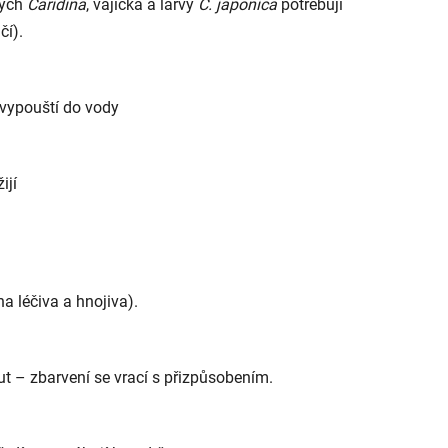
ných
Caridina
, vajíčka a larvy
C. japonica
potřebují
čí).
 vypouští do vody
ijí
a léčiva a hnojiva).
t – zbarvení se vrací s přizpůsobením.