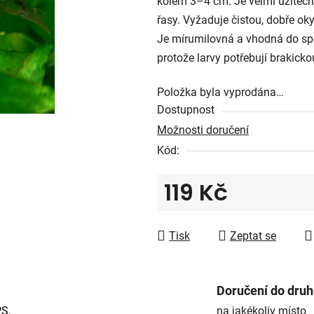
kolem 3–4 cm. Je velmi užitečn
0,0
řasy. Vyžaduje čistou, dobře ok
z
Je mírumilovná a vhodná do sp
5
protože larvy potřebují brakicko
hvězdiček.
Položka byla vyprodána…
Dostupnost
Možnosti doručení
Kód:
119 Kč
Měrná cena:
Tisk
Zeptat se
Doručení do dru
PS.
na jakékoliv místo