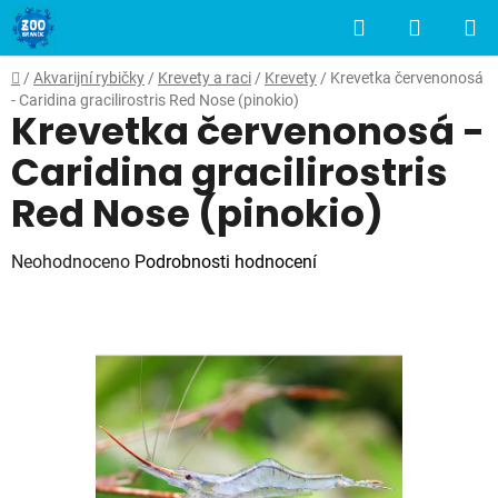
Přejít
Hledat
NÁKUP
na
obsah
KOŠÍK
Domů
/
Akvarijní rybičky
/
Krevety a raci
/
Krevety
/
Krevetka červenonosá
- Caridina gracilirostris Red Nose (pinokio)
Krevetka červenonosá -
Caridina gracilirostris
Red Nose (pinokio)
Průměrné
Neohodnoceno
Podrobnosti hodnocení
hodnocení
produktu
je
0,0
z
5
hvězdiček.