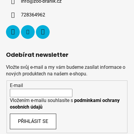
info
@
zoo-branik.cz
t
í
728364962
Odebírat newsletter
Vložte svůj e-mail a my vám budeme zasílat informace o
nových produktech na našem e-shopu.
E-mail
Vložením e-mailu souhlasíte s
podmínkami ochrany
osobních údajů
PŘIHLÁSIT SE