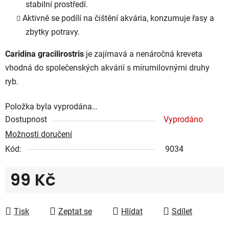
stabilní prostředí.
Aktivně se podílí na čištění akvária, konzumuje řasy a
zbytky potravy.
Caridina gracilirostris
je zajímavá a nenáročná kreveta
vhodná do společenských akvárií s mírumilovnými druhy
ryb.
Položka byla vyprodána…
Dostupnost
Vyprodáno
Možnosti doručení
Kód:
9034
99 Kč
Měrná cena:
Tisk
Zeptat se
Hlídat
Sdílet