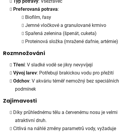
Typ potravy
: Všežravec
Preferovaná potrava
:
Biofilm, řasy
Jemné vločkové a granulované krmivo
Spařená zelenina (špenát, cuketa)
Proteinová složka (mražené dafnie, artémie)
Rozmnožování
Tření
: V sladké vodě se jikry nevyvíjejí
Vývoj larev
: Potřebují brakickou vodu pro přežití
Odchov
: V akváriu téměř nemožný bez speciálních
podmínek
Zajímavosti
Díky průhlednému tělu a červenému nosu je velmi
atraktivní druh.
Citlivá na náhlé změny parametrů vody, vyžaduje