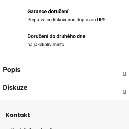
Garance doručení
Přeprava certifikovanou dopravou UPS.
Doručení do druhého dne
na jakékoliv místo
Popis
Diskuze
Z
á
Kontakt
p
a