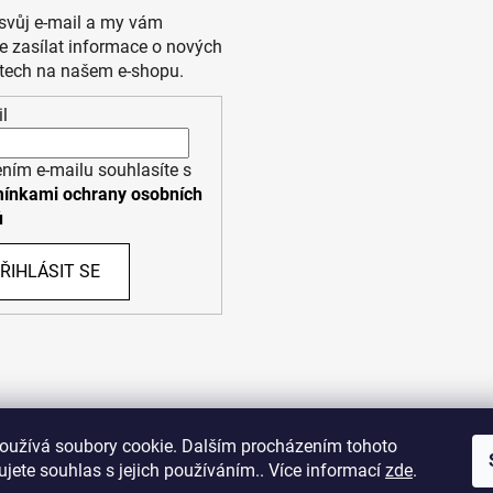
 svůj e-mail a my vám
 zasílat informace o nových
tech na našem e-shopu.
l
ním e-mailu souhlasíte s
ínkami ochrany osobních
ů
ŘIHLÁSIT SE
PPL
UPS
oužívá soubory cookie. Dalším procházením tohoto
jete souhlas s jejich používáním.. Více informací
zde
.
opyright (c) 2011 - 2026 zoo-branik.cz - Všechna práva vyhraze