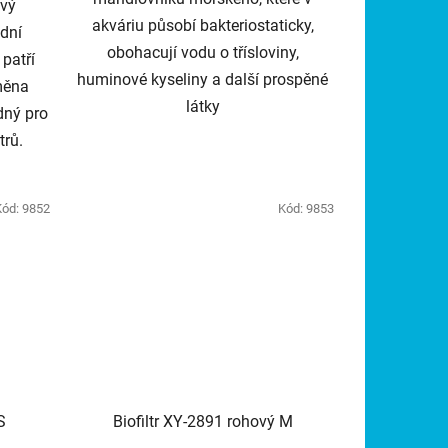
ový
akváriu působí bakteriostaticky,
odní
obohacují vodu o třísloviny,
 patří
huminové kyseliny a další prospěné
měna
látky
dný pro
trů.
Kód:
9852
Kód:
9853
S
Biofiltr XY-2891 rohový M