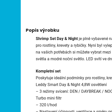
Popis výrobku
Shrimp Set Day & Night
je plně vybavené n
pro rostliny, krevety a rybičky. Nyní byl vyl
na vašich potřebách si můžete vybrat mezi 
světla a modré noční světlo. LED svítí ve dne
Kompletní set
Poskytuje ideální podmínky pro rostliny, kr
Leddy Smart Day & Night 4,8W osvětlení
– 3 režimy svícení: DEN / DAYBREAK / NO
Turbo mini filtr
– 320 l/hod
– Nastavení účinnosti, ventilace a směru p