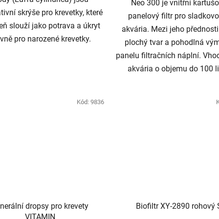
Neo 300 je vnitřní kartuš
tivní skrýše pro krevetky, které
panelový filtr pro sladkov
eň slouží jako potrava a úkryt
akvária. Mezi jeho přednosti
vně pro narozené krevetky.
plochý tvar a pohodlná vý
panelu filtračních náplní. Vho
akvária o objemu do 100 li
Kód:
9836
nerální dropsy pro krevety
Biofiltr XY-2890 rohový 
VITAMIN