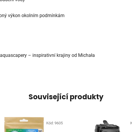
topný výkon okolním podmínkám
aquascapery – inspirativní krajiny od Michała
Související produkty
Kód:
9605