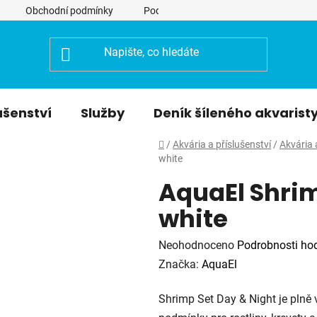
Obchodní podmínky
Podmínky ochrany osobních údajů
ušenství
Služby
Deník šíleného akvarist
Domů
/
Akvária a příslušenství
/
Akvária 
white
AquaEl Shri
white
Průměrné
Neohodnoceno
Podrobnosti ho
hodnocení
Značka:
AquaEl
produktu
Shrimp Set Day & Night je plně 
je