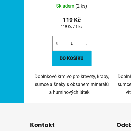
Skladem
(2 ks)
119 Kč
Měrná
119 Kč / 1 ks
cena:
DO KOŠÍKU
Doplňkové krmivo pro krevety, kraby,
Doplňk
sumce a šneky s obsahem minerálů
sumce
a huminových látek
vi
Z
á
Kontakt
Odeb
p