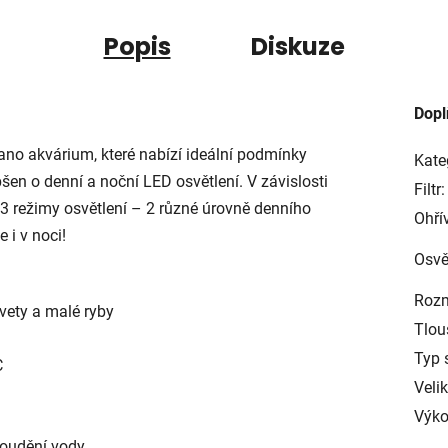
Popis
Diskuze
Dopl
ano akvárium, které nabízí ideální podmínky
Kate
epšen o denní a noční LED osvětlení. V závislosti
Filtr:
3 režimy osvětlení – 2 různé úrovně denního
Ohří
 i v noci!
Osvě
Rozm
evety a malé ryby
Tlou
Typ 
C
Veli
Výko
roudění vody