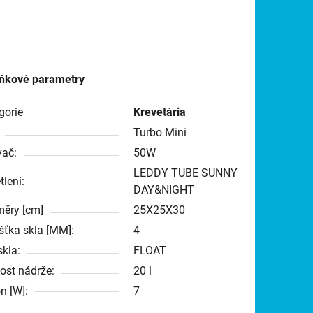
ňkové parametry
gorie
Krevetária
Turbo Mini
vač:
50W
LEDDY TUBE SUNNY
tlení:
DAY&NIGHT
ěry [cm]
25X25X30
šťka skla [MM]:
4
skla:
FLOAT
kost nádrže:
20 l
n [W]:
7