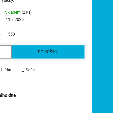
 rybičky.
Skladem
(2 ks)
11.8.2026
1558
DO KOŠÍKU
Hlídat
Sdílet
hého dne