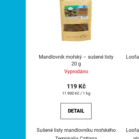
Mandlovník mořský – sušené listy
Loofa
20 g
Vyprodáno
119 Kč
Měrná
11 900 Kč / 1 kg
cena:
DETAIL
Sušené listy mandlovníku mořského
Loofa
Terminalia Cattapa
pl