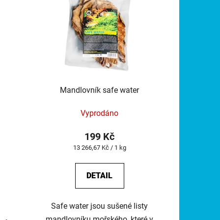
Mandlovník safe water
Vyprodáno
199 Kč
Měrná
13 266,67 Kč / 1 kg
cena:
DETAIL
Safe water jsou sušené listy
mandlovníku mořského, které v