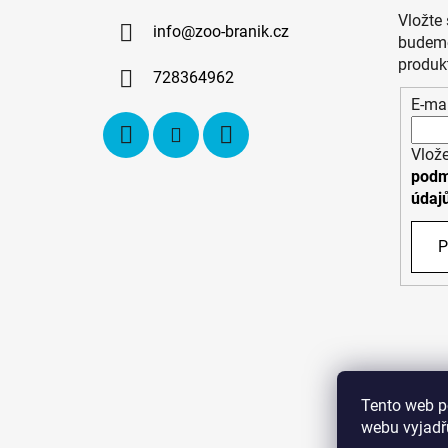
a
Vložte
info
@
zoo-branik.cz
t
budeme
í
produk
728364962
E-mai
Vlože
podm
údaj
P
Tento web p
webu vyjadřu
C