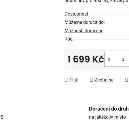
podmínky pro rostliny, krevety a
0,0
z
Dostupnost
5
Můžeme doručit do:
hvězdiček.
Možnosti doručení
Kód:
1 699 Kč
Měrná cena:
Tisk
Zeptat se
Doručení do dru
PS.
na jakékoliv místo