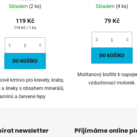
Skladem
(2 ks)
Skladem
(4 ks)
119 Kč
79 Kč
Měrná
119 Kč / 1 ks
cena:
DO KOŠÍKU
DO KOŠÍKU
Molitanový biofiltr k napoje
ové krmivo pro krevety, kraby,
vzduchovací motorek.
 a šneky s obsahem minerálů,
tamínů a červené řepy
írat newsletter
Přijímáme online p