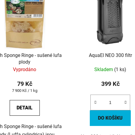
h Sponge Ringe - sušené lufa
AquaEl NEO 300 filtr
plody
Vyprodáno
Skladem
(1 ks)
79 Kč
399 Kč
Měrná
7 900 Kč / 1 kg
cena:
DETAIL
DO KOŠÍKU
h Sponge Ringe - sušené lufa
ody (Luffa cylindrica) jsou