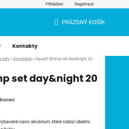
Přihlášení
Registrace
PRÁZDNÝ KOŠÍK
NÁKUPNÍ
KOŠÍK
y
Kontakty
a sety
/
Krevetária
/
AquaEl Shrimp set day&night 20
mp set day&night 20
dnocení
vybavené nano akvárium, které nabízí ideální