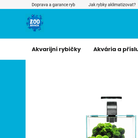
Přejít
Doprava a garance ryb
Jak rybky aklimatizovat?
na
obsah
Akvarijní rybičky
Akvária a přísl