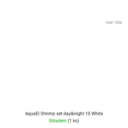
Kód:
1556
AquaEl Shrimp set day&night 10 White
Skladem
(1 ks)