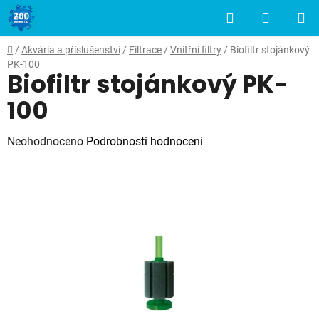
Přejít
Hledat
NÁKUP
na
obsah
KOŠÍK
Domů
/
Akvária a příslušenství
/
Filtrace
/
Vnitřní filtry
/
Biofiltr stojánkový
PK-100
Biofiltr stojánkový PK-
100
Průměrné
Neohodnoceno
Podrobnosti hodnocení
hodnocení
produktu
je
0,0
z
5
hvězdiček.