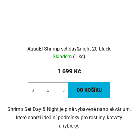
AquaEl Shrimp set day&night 20 black
Skladem
(1 ks)
1 699 Kč
DO KOŠÍKU
Shrimp Set Day & Night je plně vybavené nano akvárium,
které nabízí ideální podmínky pro rostliny, krevety
a rybičky.