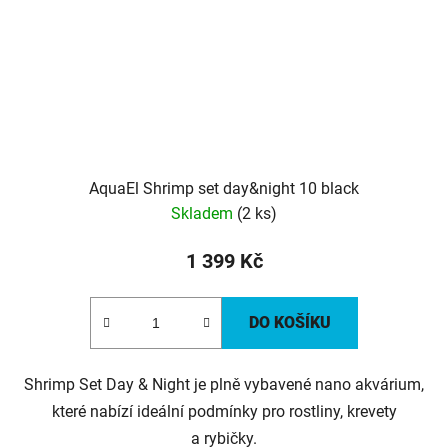
AquaEl Shrimp set day&night 10 black
Skladem
(2 ks)
1 399 Kč
DO KOŠÍKU
Shrimp Set Day & Night je plně vybavené nano akvárium,
které nabízí ideální podmínky pro rostliny, krevety
a rybičky.