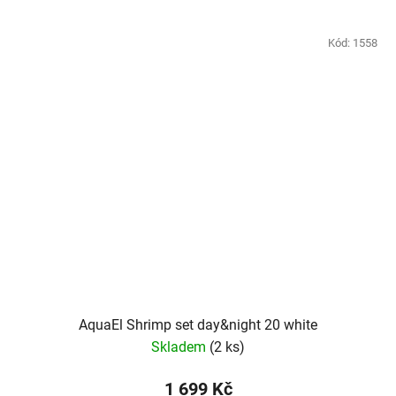
Kód:
1558
AquaEl Shrimp set day&night 20 white
Skladem
(2 ks)
1 699 Kč