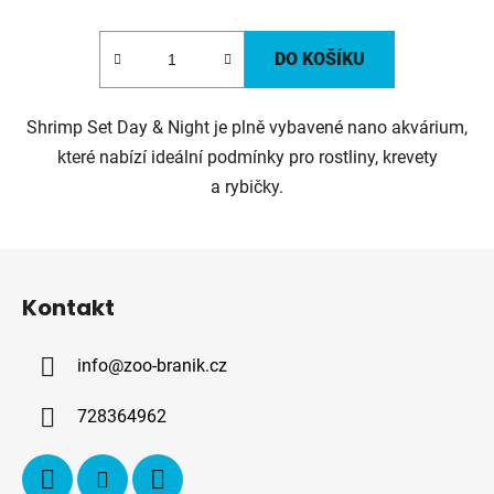
DO KOŠÍKU
Shrimp Set Day & Night je plně vybavené nano akvárium,
které nabízí ideální podmínky pro rostliny, krevety
a rybičky.
Z
á
Kontakt
p
a
info
@
zoo-branik.cz
t
í
728364962