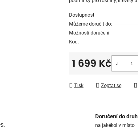
podmínky pro rostliny, krevety a
0,0
z
Dostupnost
5
Můžeme doručit do:
hvězdiček.
Možnosti doručení
Kód:
1 699 Kč
Měrná cena:
Tisk
Zeptat se
Doručení do dru
PS.
na jakékoliv místo