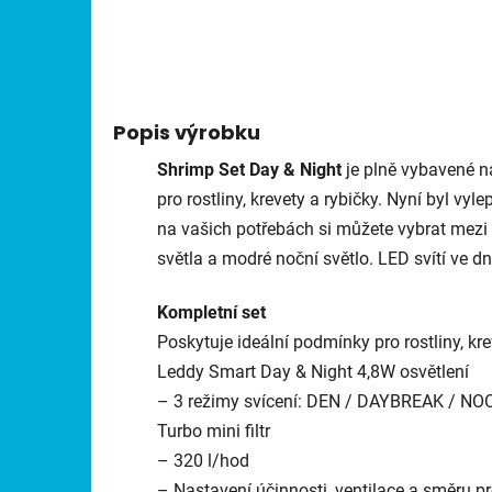
Popis výrobku
Shrimp Set Day & Night
je plně vybavené n
pro rostliny, krevety a rybičky. Nyní byl vyl
na vašich potřebách si můžete vybrat mezi 
světla a modré noční světlo. LED svítí ve dne
Kompletní set
Poskytuje ideální podmínky pro rostliny, kr
Leddy Smart Day & Night 4,8W osvětlení
– 3 režimy svícení: DEN / DAYBREAK / NO
Turbo mini filtr
– 320 l/hod
– Nastavení účinnosti, ventilace a směru p