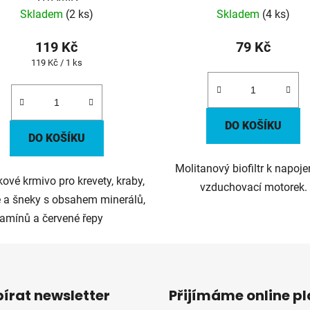
Skladem
(2 ks)
Skladem
(4 ks)
119 Kč
79 Kč
Měrná
119 Kč / 1 ks
cena:
DO KOŠÍKU
DO KOŠÍKU
Molitanový biofiltr k napoje
ové krmivo pro krevety, kraby,
vzduchovací motorek.
 a šneky s obsahem minerálů,
tamínů a červené řepy
írat newsletter
Přijímáme online p