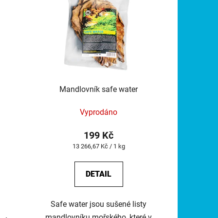
Mandlovník safe water
Vyprodáno
199 Kč
Měrná
13 266,67 Kč / 1 kg
cena:
DETAIL
Safe water jsou sušené listy
mandlovníku mořského, které v