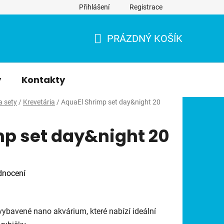
Přihlášení
Registrace
PRÁZDNÝ KOŠÍK
NÁKUPNÍ
KOŠÍK
y
Kontakty
a sety
/
Krevetária
/
AquaEl Shrimp set day&night 20
mp set day&night 20
dnocení
vybavené nano akvárium, které nabízí ideální