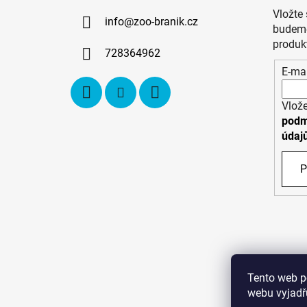
a
Vložte
info
@
zoo-branik.cz
t
budeme
í
produk
728364962
E-mai
Vlože
podm
údaj
P
Tento web p
webu vyjadřu
C