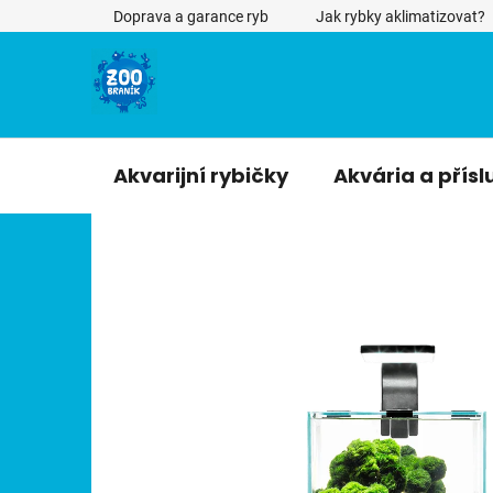
Přejít
Doprava a garance ryb
Jak rybky aklimatizovat?
na
obsah
Akvarijní rybičky
Akvária a přísl