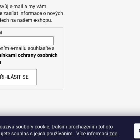
 svůj e-mail a my vám
 zasílat informace o nových
tech na našem e-shopu.
l
ním e-mailu souhlasíte s
ínkami ochrany osobních
ů
ŘIHLÁSIT SE
PPL
UPS
oužívá soubory cookie. Dalším procházením tohoto
jete souhlas s jejich používáním.. Více informací
zde
.
opyright (c) 2011 - 2026 zoo-branik.cz - Všechna práva vyhraze