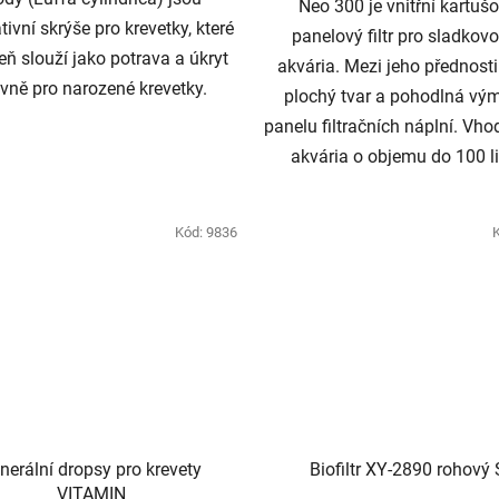
Neo 300 je vnitřní kartuš
tivní skrýše pro krevetky, které
panelový filtr pro sladkov
eň slouží jako potrava a úkryt
akvária. Mezi jeho přednosti
vně pro narozené krevetky.
plochý tvar a pohodlná vý
panelu filtračních náplní. Vho
akvária o objemu do 100 li
Kód:
9836
nerální dropsy pro krevety
Biofiltr XY-2890 rohový 
VITAMIN