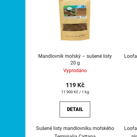
Mandlovník mořský – sušené listy
Loofa
20 g
Vyprodáno
119 Kč
Měrná
11 900 Kč / 1 kg
cena:
DETAIL
Sušené listy mandlovníku mořského
Loofa
Terminalia Cattapa
pl