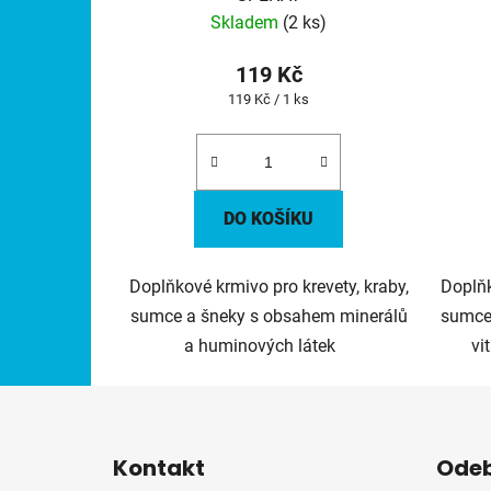
Skladem
(2 ks)
119 Kč
Měrná
119 Kč / 1 ks
cena:
DO KOŠÍKU
Doplňkové krmivo pro krevety, kraby,
Doplňk
sumce a šneky s obsahem minerálů
sumce
a huminových látek
vi
Z
á
Kontakt
Odeb
p