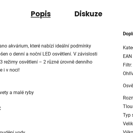
Popis
Diskuze
Dopl
ano akvárium, které nabízí ideální podmínky
Kate
epšen o denní a noční LED osvětlení. V závislosti
EAN
3 režimy osvětlení – 2 různé úrovně denního
Filtr:
 i v noci!
Ohří
Osvě
evety a malé ryby
Rozm
Tlou
C
Typ 
Veli
Výko
roudění vody