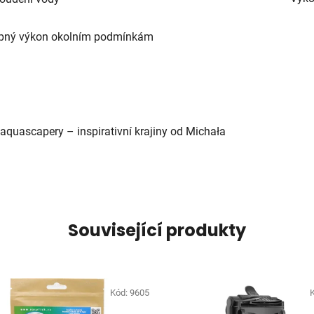
topný výkon okolním podmínkám
aquascapery – inspirativní krajiny od Michała
Související produkty
Kód:
9605