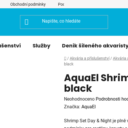
Obchodní podmínky
Podmínky ochrany osobních údajů
ušenství
Služby
Deník šíleného akvarist
Domů
/
Akvária a příslušenství
/
Akvária 
black
AquaEl Shri
black
Průměrné
Neohodnoceno
Podrobnosti ho
hodnocení
Značka:
AquaEl
produktu
Shrimp Set Day & Night je plně 
je