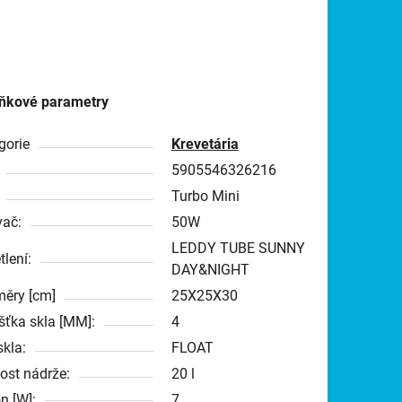
ňkové parametry
gorie
Krevetária
5905546326216
Turbo Mini
vač:
50W
LEDDY TUBE SUNNY
tlení:
DAY&NIGHT
ěry [cm]
25X25X30
šťka skla [MM]:
4
skla:
FLOAT
kost nádrže:
20 l
n [W]:
7