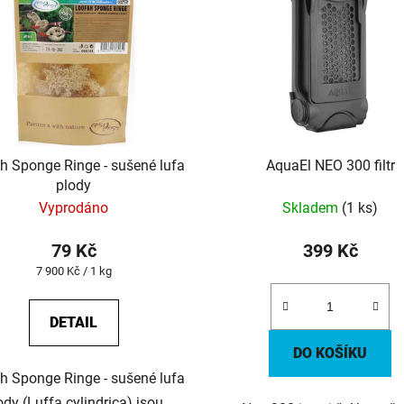
h Sponge Ringe - sušené lufa
AquaEl NEO 300 filtr
plody
Vyprodáno
Skladem
(1 ks)
79 Kč
399 Kč
Měrná
7 900 Kč / 1 kg
cena:
DETAIL
DO KOŠÍKU
h Sponge Ringe - sušené lufa
ody (Luffa cylindrica) jsou