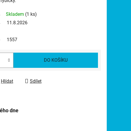
 rybičky.
Skladem
(1 ks)
11.8.2026
1557
DO KOŠÍKU
Hlídat
Sdílet
hého dne