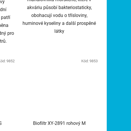
ový
akváriu působí bakteriostaticky,
odní
obohacují vodu o třísloviny,
 patří
huminové kyseliny a další prospěné
měna
látky
dný pro
trů.
Kód:
9852
Kód:
9853
S
Biofiltr XY-2891 rohový M