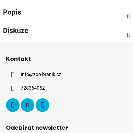
Popis
Diskuze
Z
á
Kontakt
p
a
info
@
zoo-branik.cz
t
í
728364962
Odebírat newsletter