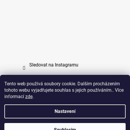
Sledovat na Instagramu
Tento web používá soubory cookie. Dalším procházením
tohoto webu vyjadřujete souhlas s jejich používáním.. Více
PPL
UPS
informací
zde
.
Copyright (c) 2011 - 2026 zoo-branik.cz - Všechna
Nastavení
práva vyhrazena
Souhlasím