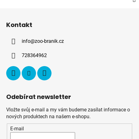
Z
á
Kontakt
p
a
info
@
zoo-branik.cz
t
í
728364962
Odebírat newsletter
Vložte svůj e-mail a my vám budeme zasílat informace o
nových produktech na našem e-shopu.
E-mail