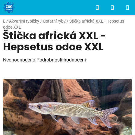
Přejít
Hledat
NÁKUP
na
obsah
KOŠÍK
Domů
/
Akvarijní rybičky
/
Ostatní ryby
/
Štička africká XXL - Hepsetus
odoe XXL
Štička africká XXL -
Hepsetus odoe XXL
Průměrné
Neohodnoceno
Podrobnosti hodnocení
hodnocení
produktu
je
0,0
z
5
hvězdiček.